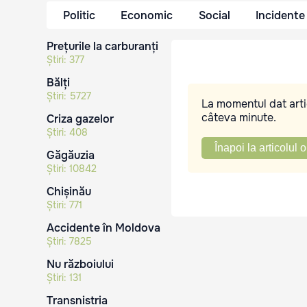
Politic
Economic
Social
Incidente
Prețurile la carburanți
Știri:
377
Bălți
Știri:
5727
La momentul dat artic
câteva minute.
Criza gazelor
Știri:
408
Înapoi la articolul o
Găgăuzia
Știri:
10842
Chișinău
Știri:
771
Accidente în Moldova
Știri:
7825
Nu războiului
Știri:
131
Transnistria