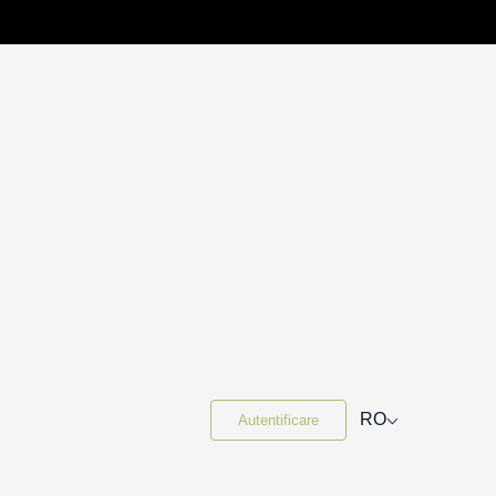
⌵
RO
Autentificare