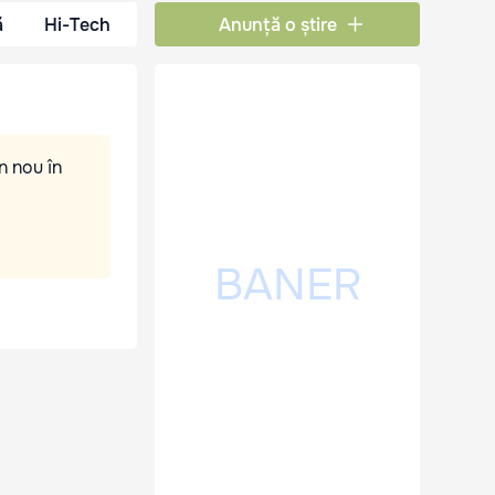
ă
Hi-Tech
Anunță o știre
n nou în