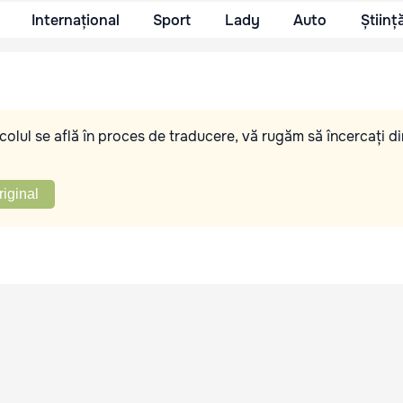
Internațional
Sport
Lady
Auto
Științ
olul se află în proces de traducere, vă rugăm să încercați di
riginal