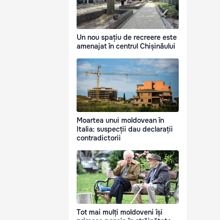
Un nou spațiu de recreere este
amenajat în centrul Chișinăului
Moartea unui moldovean în
Italia: suspecții dau declarații
contradictorii
Tot mai mulți moldoveni își