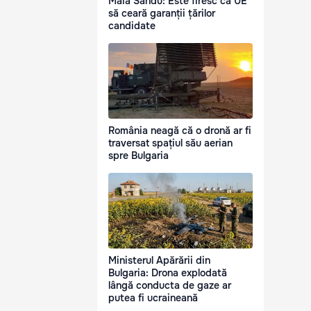
Maia Sandu: Este firesc ca UE
să ceară garanții țărilor
candidate
România neagă că o dronă ar fi
traversat spațiul său aerian
spre Bulgaria
Ministerul Apărării din
Bulgaria: Drona explodată
lângă conducta de gaze ar
putea fi ucraineană