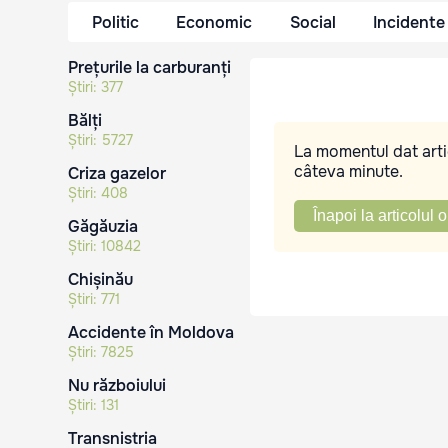
Politic
Economic
Social
Incidente
Prețurile la carburanți
Știri:
377
Bălți
Știri:
5727
La momentul dat artic
câteva minute.
Criza gazelor
Știri:
408
Înapoi la articolul o
Găgăuzia
Știri:
10842
Chișinău
Știri:
771
Accidente în Moldova
Știri:
7825
Nu războiului
Știri:
131
Transnistria