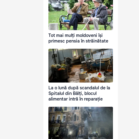
Tot mai mulți moldoveni își
primesc pensia în străinătate
La o lună după scandalul de la
Spitalul din Bălți, blocul
alimentar intră în reparație