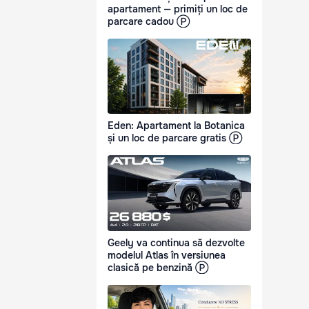
apartament — primiți un loc de
parcare cadou Ⓟ
Eden: Apartament la Botanica
și un loc de parcare gratis Ⓟ
Geely va continua să dezvolte
modelul Atlas în versiunea
clasică pe benzină Ⓟ