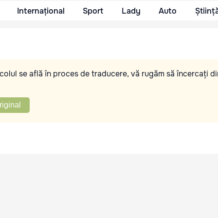
Internațional
Sport
Lady
Auto
Științ
olul se află în proces de traducere, vă rugăm să încercați di
riginal