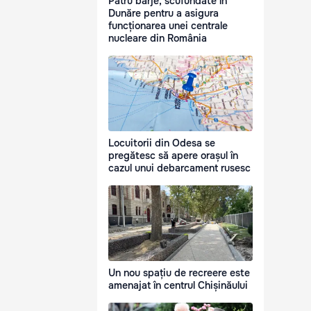
Patru barje, scufundate în
Dunăre pentru a asigura
funcționarea unei centrale
nucleare din România
Locuitorii din Odesa se
pregătesc să apere orașul în
cazul unui debarcament rusesc
Un nou spațiu de recreere este
amenajat în centrul Chișinăului