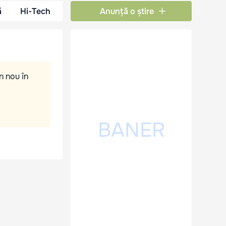
ă
Hi-Tech
Anunță o știre
n nou în