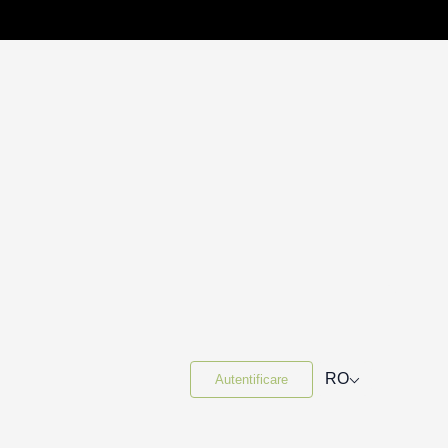
⌵
RO
Autentificare