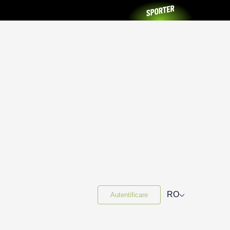
⌵
RO
Autentificare