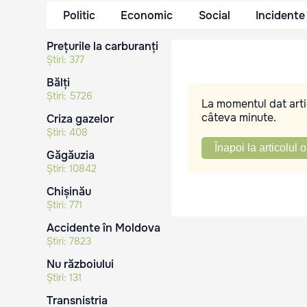
Politic
Economic
Social
Incidente
Prețurile la carburanți
Știri:
377
Bălți
Știri:
5726
La momentul dat artic
câteva minute.
Criza gazelor
Știri:
408
Înapoi la articolul o
Găgăuzia
Știri:
10842
Chișinău
Știri:
771
Accidente în Moldova
Știri:
7823
Nu războiului
Știri:
131
Transnistria