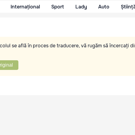
Internațional
Sport
Lady
Auto
Științ
olul se află în proces de traducere, vă rugăm să încercați di
riginal