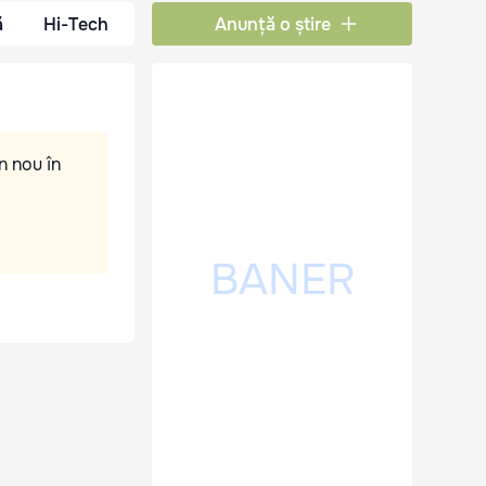
ă
Hi-Tech
Anunță o știre
n nou în