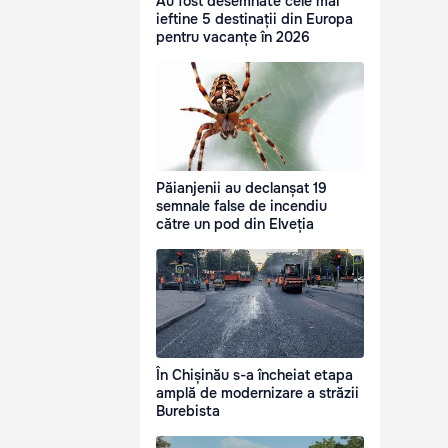
Au fost desemnate cele mai
ieftine 5 destinații din Europa
pentru vacanțe în 2026
Păianjenii au declanșat 19
semnale false de incendiu
către un pod din Elveția
În Chișinău s-a încheiat etapa
amplă de modernizare a străzii
Burebista