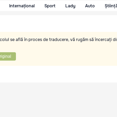
Internațional
Sport
Lady
Auto
Științ
olul se află în proces de traducere, vă rugăm să încercați di
riginal