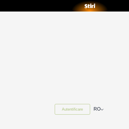
⌵
RO
Autentificare