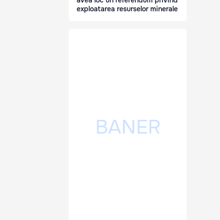
avea loc un referendum privind
exploatarea resurselor minerale