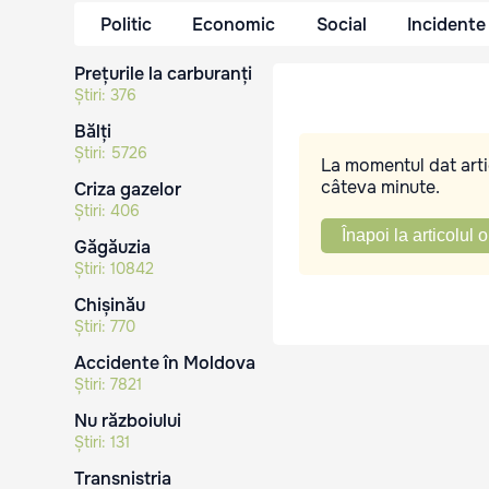
Politic
Economic
Social
Incidente
Prețurile la carburanți
Știri:
376
Bălți
Știri:
5726
La momentul dat artic
câteva minute.
Criza gazelor
Știri:
406
Înapoi la articolul o
Găgăuzia
Știri:
10842
Chișinău
Știri:
770
Accidente în Moldova
Știri:
7821
Nu războiului
Știri:
131
Transnistria