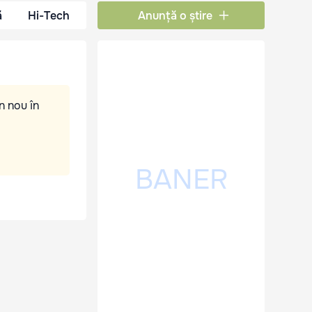
ă
Hi-Tech
Anunță o știre
n nou în