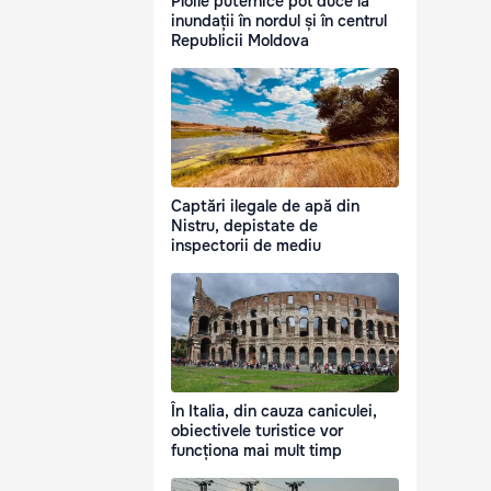
Ploile puternice pot duce la
inundații în nordul și în centrul
Republicii Moldova
Captări ilegale de apă din
Nistru, depistate de
inspectorii de mediu
În Italia, din cauza caniculei,
obiectivele turistice vor
funcționa mai mult timp