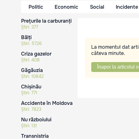
Politic
Economic
Social
Incidente
Prețurile la carburanți
Știri:
377
Bălți
Știri:
5726
La momentul dat artic
câteva minute.
Criza gazelor
Știri:
408
Înapoi la articolul o
Găgăuzia
Știri:
10842
Chișinău
Știri:
771
Accidente în Moldova
Știri:
7823
Nu războiului
Știri:
131
Transnistria