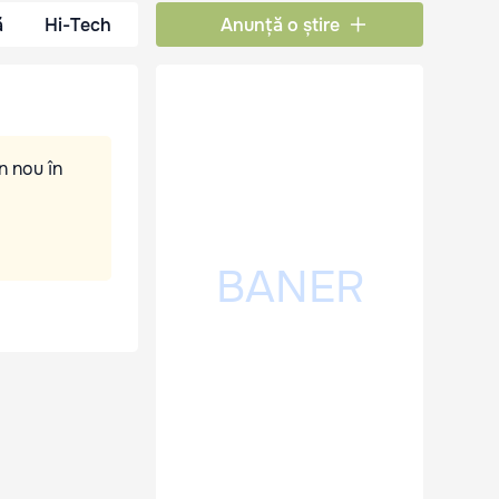
ă
Hi-Tech
Anunță o știre
n nou în