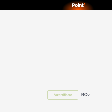
⌵
RO
Autentificare