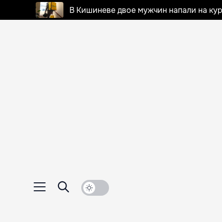
В Кишиневе двое мужчин напали на кур