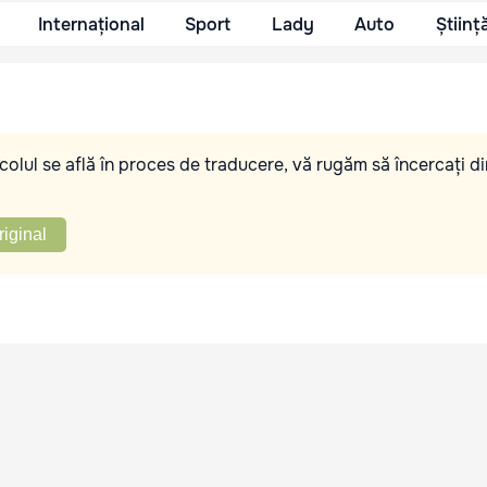
Internațional
Sport
Lady
Auto
Științ
olul se află în proces de traducere, vă rugăm să încercați di
riginal