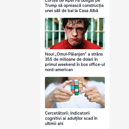
Curtea de Apel l-a obligat pe
Trump să oprească construcția
unei săli de bal la Casa Albă
Noul „Omul-Păianjen” a strâns
355 de milioane de dolari în
primul weekend în box office-ul
nord-american
Cercetătorii: Indicatorii
cognitivi ai adulților scad în
ultimii ani