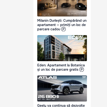
Milanin Durlești: Cumpărând un
apartament — primiți un loc de
parcare cadou Ⓟ
Eden: Apartament la Botanica
și un loc de parcare gratis Ⓟ
Geely va continua să dezvolte