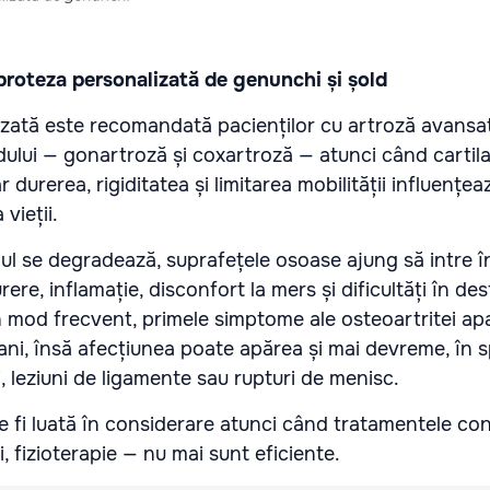
proteza personalizată de genunchi și șold
zată este recomandată pacienților cu artroză avansa
ului — gonartroză și coxartroză — atunci când cartilaj
r durerea, rigiditatea și limitarea mobilității influențea
 vieții.
jul se degradează, suprafețele osoase ajung să intre 
ere, inflamație, disconfort la mers și dificultăți în de
. În mod frecvent, primele simptome ale osteoartritei a
ni, însă afecțiunea poate apărea și mai devreme, în 
, leziuni de ligamente sau rupturi de menisc.
e fi luată în considerare atunci când tratamentele co
ii, fizioterapie — nu mai sunt eficiente.