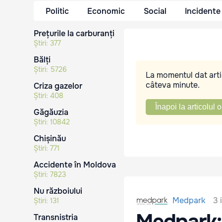
Politic
Economic
Social
Incidente
Prețurile la carburanți
Știri:
377
Bălți
Știri:
5726
La momentul dat artic
câteva minute.
Criza gazelor
Știri:
408
Înapoi la articolul o
Găgăuzia
Știri:
10842
Chișinău
Știri:
771
Accidente în Moldova
Știri:
7823
Nu războiului
3 
Medpark
Știri:
131
Medpark: 
Transnistria