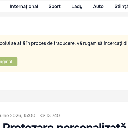
Internațional
Sport
Lady
Auto
Științ
olul se află în proces de traducere, vă rugăm să încercați di
riginal
iunie 2026, 15:00
13 740
Protezare personalizată