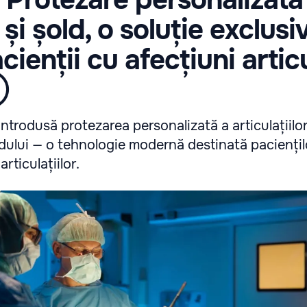
și șold, o soluție exclusi
cienții cu afecțiuni artic
Ⓟ
ntrodusă protezarea personalizată a articulațiilo
ldului — o tehnologie modernă destinată paciențil
rticulațiilor.