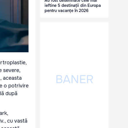
Au fost desemnate cele mai
ieftine 5 destinații din Europa
pentru vacanțe în 2026
troplastie,
e severe,
d, aceasta
 o potrivire
ală după
ark,
v., cu vastă