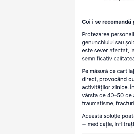
Cui i se recomandă 
Protezarea personali
genunchiului sau șold
este sever afectat, ia
semnificativ calitatea
Pe măsură ce cartila
direct, provocând dur
activităților zilnice
vârsta de 40–50 de a
traumatisme, fracturi
Această soluție poat
— medicație, infiltraț