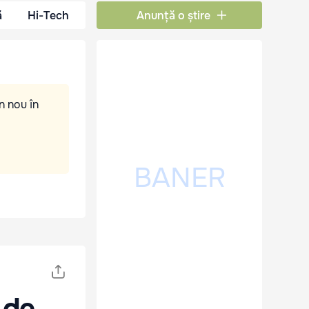
ă
Hi-Tech
Anunță o știre
n nou în
 de