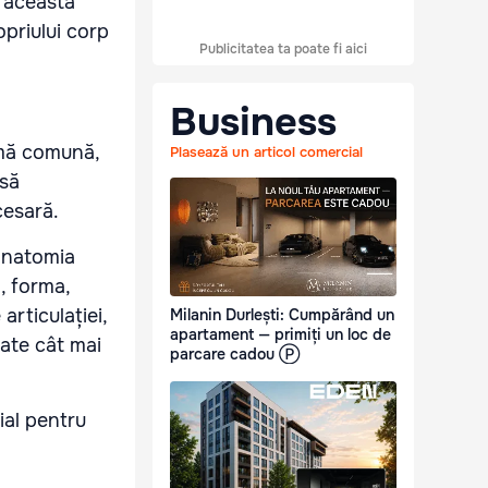
, această
priului corp
Publicitatea ta poate fi aici
Business
rmă comună,
Plasează un articol comercial
 să
cesară.
 anatomia
, forma,
articulației,
Milanin Durlești: Cumpărând un
apartament — primiți un loc de
tate cât mai
parcare cadou Ⓟ
ial pentru