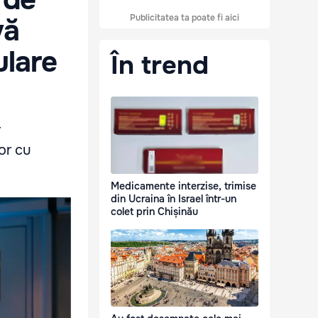
Publicitatea ta poate fi aici
vă
ulare
În trend
r
or cu
Medicamente interzise, trimise
din Ucraina în Israel într-un
colet prin Chișinău