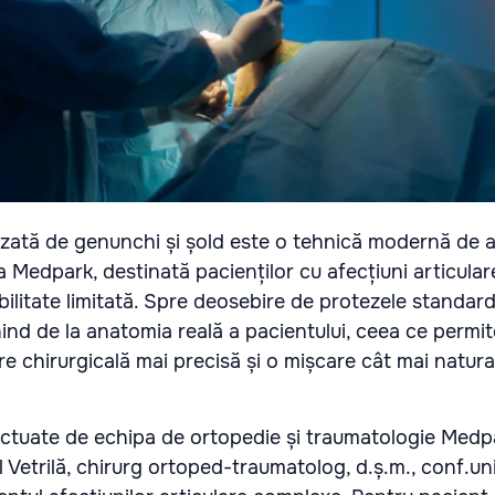
zată de genunchi și șold este o tehnică modernă de ar
la Medpark, destinată pacienților cu afecțiuni articular
bilitate limitată. Spre deosebire de protezele standar
nd de la anatomia reală a pacientului, ceea ce permite
re chirurgicală mai precisă și o mișcare cât mai natur
fectuate de echipa de ortopedie și traumatologie Medp
 Vetrilă, chirurg ortoped-traumatolog, d.ș.m., conf.uni