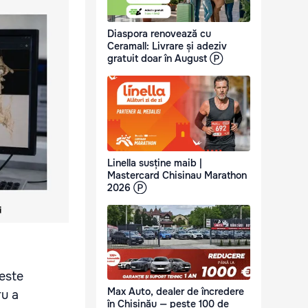
Diaspora renovează cu
Ceramall: Livrare și adeziv
gratuit doar în August Ⓟ
Linella susține maib |
Mastercard Chisinau Marathon
2026 Ⓟ
 este
Max Auto, dealer de încredere
ru a
în Chișinău — peste 100 de