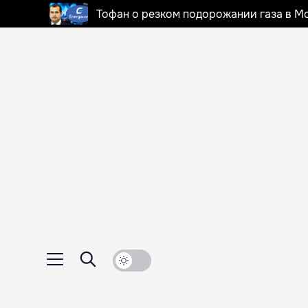
Тофан о резком подорожании газа в Мо