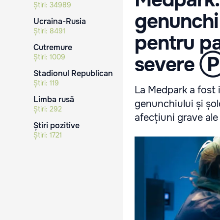
Știri:
34989
genunchi 
Ucraina-Rusia
Știri:
8491
pentru pa
Cutremure
severe 
Știri:
1009
Stadionul Republican
Știri:
119
La Medpark a fost i
Limba rusă
genunchiului și șo
Știri:
292
afecțiuni grave ale a
Știri pozitive
Știri:
1721