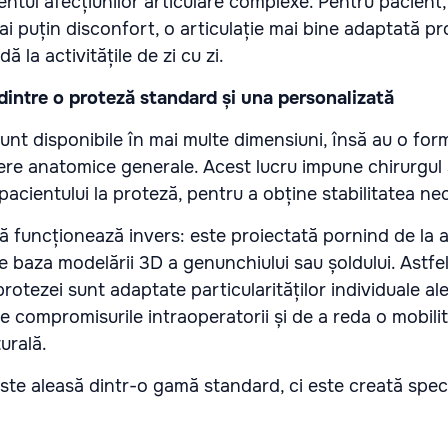
entul afecțiunilor articulare complexe. Pentru pacient
 puțin disconfort, o articulație mai bine adaptată pro
ă la activitățile de zi cu zi.
dintre o proteză standard și una personalizată
unt disponibile în mai multe dimensiuni, însă au o fo
re anatomice generale. Acest lucru impune chirurgul
pacientului la proteză, pentru a obține stabilitatea ne
ă funcționează invers: este proiectată pornind de la
pe baza modelării 3D a genunchiului sau șoldului. Astfel
protezei sunt adaptate particularităților individuale ale 
e compromisurile intraoperatorii și de a reda o mobili
urală.
este aleasă dintr-o gamă standard, ci este creată spec