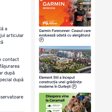
tă a
Garmin Forerunner: Ceasul care
ul articular
evoluează odată cu alergătorul
Ⓟ
ză
în contact
sfășurarea
par după
Element Stil a început
special după
construcția unei grădinițe
moderne în Durlești Ⓟ
nservatoare