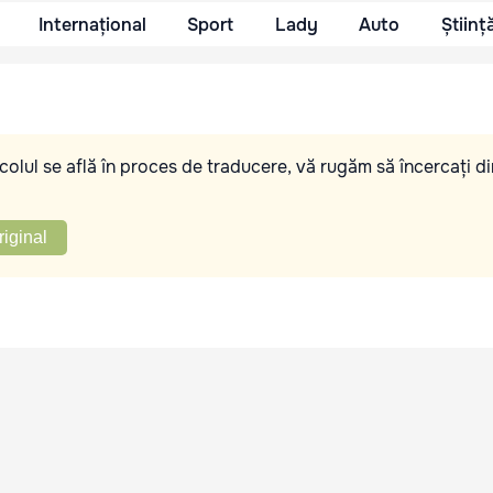
Internațional
Sport
Lady
Auto
Științ
olul se află în proces de traducere, vă rugăm să încercați di
riginal