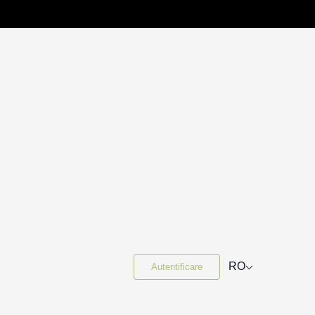
⌵
RO
Autentificare