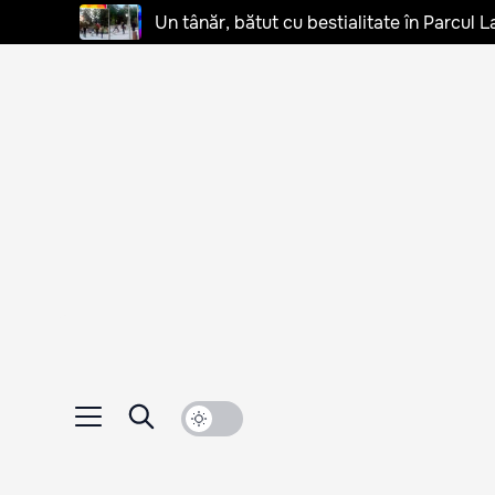
Un tânăr, bătut cu bestialitate în Parcul L