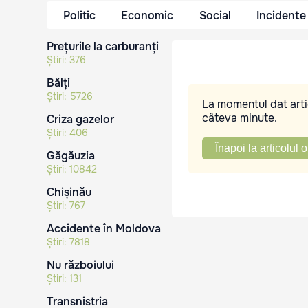
Politic
Economic
Social
Incidente
Prețurile la carburanți
Știri:
376
Bălți
Știri:
5726
La momentul dat artic
câteva minute.
Criza gazelor
Știri:
406
Înapoi la articolul o
Găgăuzia
Știri:
10842
Chișinău
Știri:
767
Accidente în Moldova
Știri:
7818
Nu războiului
Știri:
131
Transnistria