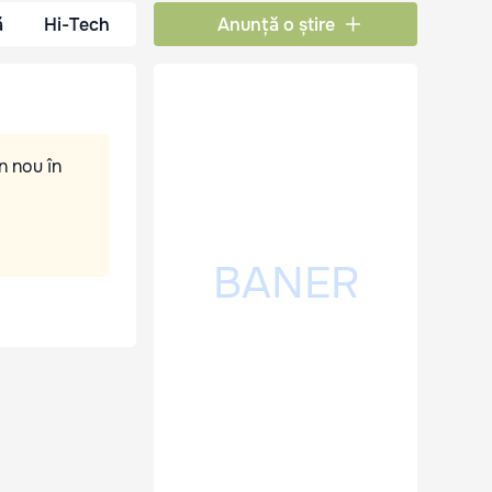
ă
Hi-Tech
Anunță o știre
n nou în