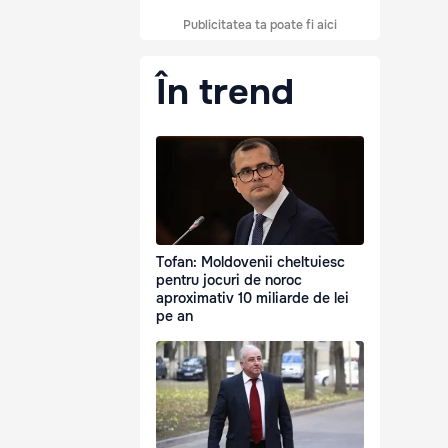
Publicitatea ta poate fi aici
În trend
Tofan: Moldovenii cheltuiesc
pentru jocuri de noroc
aproximativ 10 miliarde de lei
pe an