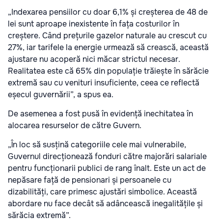
„Indexarea pensiilor cu doar 6,1% și creșterea de 48 de
lei sunt aproape inexistente în fața costurilor în
creștere. Când prețurile gazelor naturale au crescut cu
27%, iar tarifele la energie urmează să crească, această
ajustare nu acoperă nici măcar strictul necesar.
Realitatea este că 65% din populație trăiește în sărăcie
extremă sau cu venituri insuficiente, ceea ce reflectă
eșecul guvernării”, a spus ea.
De asemenea a fost pusă în evidență inechitatea în
alocarea resurselor de către Guvern.
„În loc să susțină categoriile cele mai vulnerabile,
Guvernul direcționează fonduri către majorări salariale
pentru funcționarii publici de rang înalt. Este un act de
nepăsare față de pensionari și persoanele cu
dizabilități, care primesc ajustări simbolice. Această
abordare nu face decât să adâncească inegalitățile și
sărăcia extremă”.