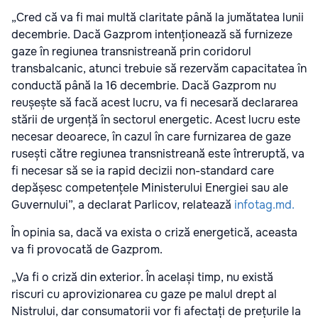
„Cred că va fi mai multă claritate până la jumătatea lunii
decembrie. Dacă Gazprom intenționează să furnizeze
gaze în regiunea transnistreană prin coridorul
transbalcanic, atunci trebuie să rezervăm capacitatea în
conductă până la 16 decembrie. Dacă Gazprom nu
reușește să facă acest lucru, va fi necesară declararea
stării de urgență în sectorul energetic. Acest lucru este
necesar deoarece, în cazul în care furnizarea de gaze
rusești către regiunea transnistreană este întreruptă, va
fi necesar să se ia rapid decizii non-standard care
depășesc competențele Ministerului Energiei sau ale
Guvernului”, a declarat Parlicov, relatează
infotag.md.
În opinia sa, dacă va exista o criză energetică, aceasta
va fi provocată de Gazprom.
„Va fi o criză din exterior. În același timp, nu există
riscuri cu aprovizionarea cu gaze pe malul drept al
Nistrului, dar consumatorii vor fi afectați de prețurile la