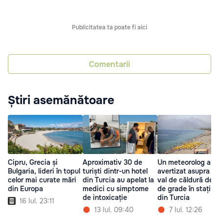
Publicitatea ta poate fi aici
Comentarii
Știri asemănătoare
Cipru, Grecia și
Aproximativ 30 de
Un meteorolog a
Bulgaria, lideri în topul
turiști dintr-un hotel
avertizat asupra un
celor mai curate mări
din Turcia au apelat la
val de căldură de 
din Europa
medici cu simptome
de grade în stațiun
de intoxicație
din Turcia
16 Iul. 23:11
13 Iul. 09:40
7 Iul. 12:26