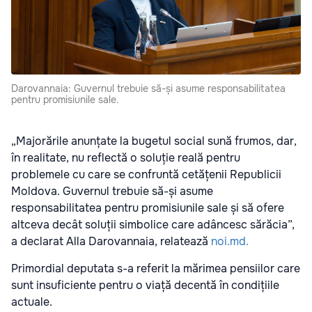
Darovannaia: Guvernul trebuie să-și asume responsabilitatea
pentru promisiunile sale.
„Majorările anunțate la bugetul social sună frumos, dar,
în realitate, nu reflectă o soluție reală pentru
problemele cu care se confruntă cetățenii Republicii
Moldova. Guvernul trebuie să-și asume
responsabilitatea pentru promisiunile sale și să ofere
altceva decât soluții simbolice care adâncesc sărăcia”,
a declarat Alla Darovannaia, relatează
noi.md.
Primordial deputata s-a referit la mărimea pensiilor care
sunt insuficiente pentru o viață decentă în condițiile
actuale.