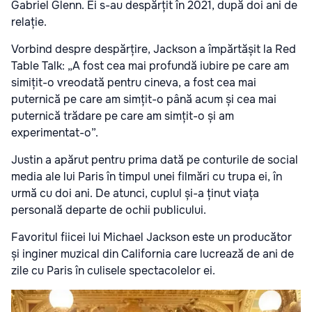
Gabriel Glenn. Ei s-au despărțit în 2021, după doi ani de
relație.
Vorbind despre despărțire, Jackson a împărtășit la Red
Table Talk: „A fost cea mai profundă iubire pe care am
simițit-o vreodată pentru cineva, a fost cea mai
puternică pe care am simțit-o până acum și cea mai
puternică trădare pe care am simțit-o și am
experimentat-o”.
Justin a apărut pentru prima dată pe conturile de social
media ale lui Paris în timpul unei filmări cu trupa ei, în
urmă cu doi ani. De atunci, cuplul și-a ținut viața
personală departe de ochii publicului.
Favoritul fiicei lui Michael Jackson este un producător
și inginer muzical din California care lucrează de ani de
zile cu Paris în culisele spectacolelor ei.