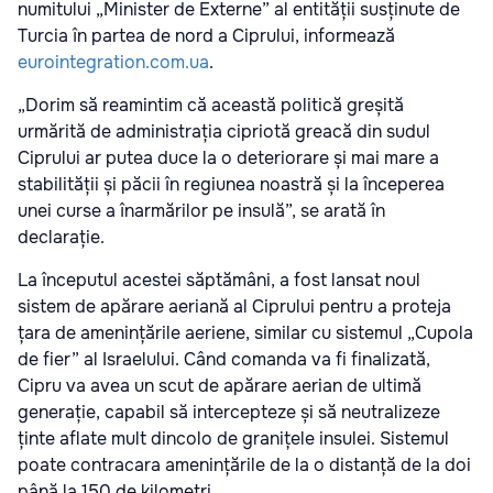
numitului „Minister de Externe” al entității susținute de
Turcia în partea de nord a Ciprului, informează
eurointegration.com.ua
.
„Dorim să reamintim că această politică greșită
urmărită de administrația cipriotă greacă din sudul
Ciprului ar putea duce la o deteriorare și mai mare a
stabilității și păcii în regiunea noastră și la începerea
unei curse a înarmărilor pe insulă”, se arată în
declarație.
La începutul acestei săptămâni, a fost lansat noul
sistem de apărare aeriană al Ciprului pentru a proteja
țara de amenințările aeriene, similar cu sistemul „Cupola
de fier” al Israelului. Când comanda va fi finalizată,
Cipru va avea un scut de apărare aerian de ultimă
generație, capabil să intercepteze și să neutralizeze
ținte aflate mult dincolo de granițele insulei. Sistemul
poate contracara amenințările de la o distanță de la doi
până la 150 de kilometri.