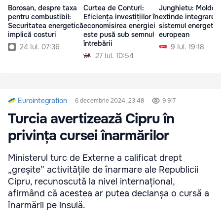
Borosan, despre taxa
Curtea de Conturi:
Junghietu: Moldov
pentru combustibil:
Eficiența investițiilor în
extinde integrarea 
Securitatea energetică
economisirea energiei
sistemul energetic
implică costuri
este pusă sub semnul
european
întrebării
24 Iul. 07:36
9 Iul. 19:18
27 Iul. 10:54
Eurointegration
6 decembrie 2024, 23:48
9 917
Turcia avertizează Cipru în
privința cursei înarmărilor
Ministerul turc de Externe a calificat drept
„greșite” activitățile de înarmare ale Republicii
Cipru, recunoscută la nivel internațional,
afirmând că acestea ar putea declanșa o cursă a
înarmării pe insulă.