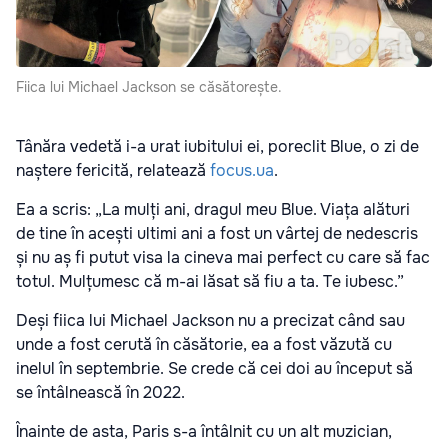
Fiica lui Michael Jackson se căsătorește.
Tânăra vedetă i-a urat iubitului ei, poreclit Blue, o zi de
naștere fericită, relatează
focus.ua
.
Ea a scris: „La mulți ani, dragul meu Blue. Viața alături
de tine în acești ultimi ani a fost un vârtej de nedescris
și nu aș fi putut visa la cineva mai perfect cu care să fac
totul. Mulțumesc că m-ai lăsat să fiu a ta. Te iubesc.”
Deși fiica lui Michael Jackson nu a precizat când sau
unde a fost cerută în căsătorie, ea a fost văzută cu
inelul în septembrie. Se crede că cei doi au început să
se întâlnească în 2022.
Înainte de asta, Paris s-a întâlnit cu un alt muzician,