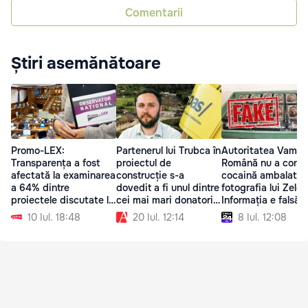
Comentarii
Știri asemănătoare
Promo-LEX:
Partenerul lui Trubca în
Autoritatea Vamal
Transparența a fost
proiectul de
Română nu a confi
afectată la examinarea
construcție s-a
cocaină ambalată 
a 64% dintre
dovedit a fi unul dintre
fotografia lui Zelen
proiectele discutate la
cei mai mari donatori
Informația e falsă
ședința Parlamentului
al PAS
10 Iul. 18:48
20 Iul. 12:14
8 Iul. 12:08