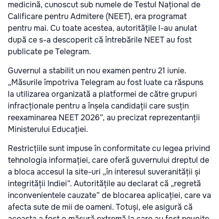
medicină, cunoscut sub numele de Testul Național de
Calificare pentru Admitere (NEET), era programat
pentru mai. Cu toate acestea, autoritățile l-au anulat
după ce s-a descoperit că întrebările NEET au fost
publicate pe Telegram.
Guvernul a stabilit un nou examen pentru 21 iunie.
„Măsurile împotriva Telegram au fost luate ca răspuns
la utilizarea organizată a platformei de către grupuri
infracționale pentru a înșela candidații care susțin
reexaminarea NEET 2026”, au precizat reprezentanții
Ministerului Educației.
Restricțiile sunt impuse în conformitate cu legea privind
tehnologia informației, care oferă guvernului dreptul de
a bloca accesul la site-uri „în interesul suveranității și
integrității Indiei”. Autoritățile au declarat că „regretă
inconvenientele cauzate” de blocarea aplicației, care va
afecta sute de mii de oameni. Totuși, ele asigură că
aceasta a fost o măsură extremă la care au fost nevoite