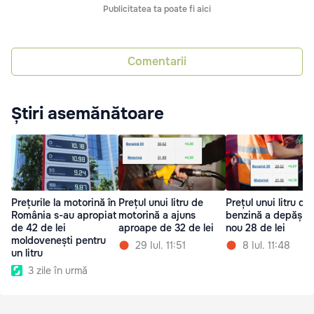
Publicitatea ta poate fi aici
Comentarii
Știri asemănătoare
Prețurile la motorină în
Prețul unui litru de
Prețul unui litru de
România s-au apropiat
motorină a ajuns
benzină a depășit 
de 42 de lei
aproape de 32 de lei
nou 28 de lei
moldovenești pentru
29 Iul. 11:51
8 Iul. 11:48
un litru
3 zile în urmă