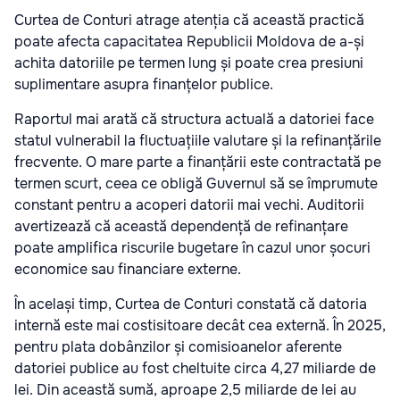
Curtea de Conturi atrage atenția că această practică
poate afecta capacitatea Republicii Moldova de a-și
achita datoriile pe termen lung și poate crea presiuni
suplimentare asupra finanțelor publice.
Raportul mai arată că structura actuală a datoriei face
statul vulnerabil la fluctuațiile valutare și la refinanțările
frecvente. O mare parte a finanțării este contractată pe
termen scurt, ceea ce obligă Guvernul să se împrumute
constant pentru a acoperi datorii mai vechi. Auditorii
avertizează că această dependență de refinanțare
poate amplifica riscurile bugetare în cazul unor șocuri
economice sau financiare externe.
În același timp, Curtea de Conturi constată că datoria
internă este mai costisitoare decât cea externă. În 2025,
pentru plata dobânzilor și comisioanelor aferente
datoriei publice au fost cheltuite circa 4,27 miliarde de
lei. Din această sumă, aproape 2,5 miliarde de lei au