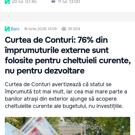
20 Iul. 07:45
11 Iul. 13:00
Bani
16 iunie 2026, 13:09
35 004
Curtea de Conturi: 76% din
împrumuturile externe sunt
folosite pentru cheltuieli curente,
nu pentru dezvoltare
Curtea de Conturi avertizează că statul se
împrumută tot mai mult, iar cea mai mare parte a
banilor atrași din exterior ajunge să acopere
cheltuielile curente ale bugetului, nu investițiile.