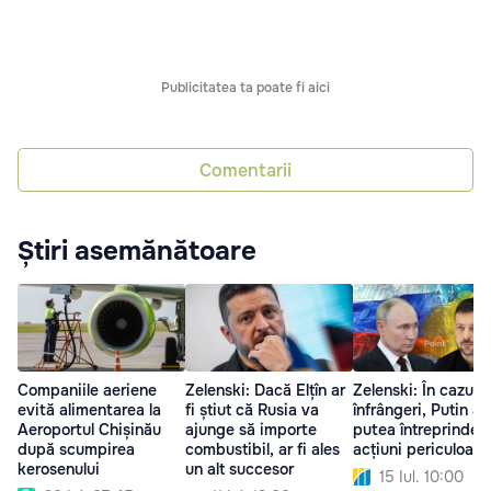
Publicitatea ta poate fi aici
Comentarii
Știri asemănătoare
Companiile aeriene
Zelenski: Dacă Elțîn ar
Zelenski: În cazul 
evită alimentarea la
fi știut că Rusia va
înfrângeri, Putin ar
Aeroportul Chișinău
ajunge să importe
putea întreprinde
după scumpirea
combustibil, ar fi ales
acțiuni periculoase
kerosenului
un alt succesor
15 Iul. 10:00