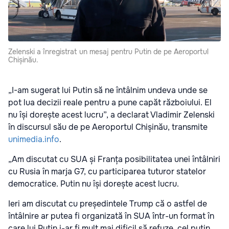
Zelenski a înregistrat un mesaj pentru Putin de pe Aeroportul
Chișinău.
„I-am sugerat lui Putin să ne întâlnim undeva unde se
pot lua decizii reale pentru a pune capăt războiului. El
nu își dorește acest lucru”, a declarat Vladimir Zelenski
în discursul său de pe Aeroportul Chișinău, transmite
unimedia.info
.
„Am discutat cu SUA și Franța posibilitatea unei întâlniri
cu Rusia în marja G7, cu participarea tuturor statelor
democratice. Putin nu își dorește acest lucru.
Ieri am discutat cu președintele Trump că o astfel de
întâlnire ar putea fi organizată în SUA într-un format în
care lui Putin i-ar fi mult mai dificil să refuze, cel puțin