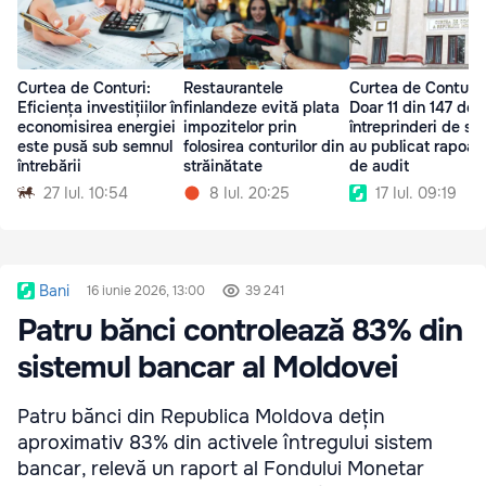
Curtea de Conturi:
Restaurantele
Curtea de Conturi:
Eficiența investițiilor în
finlandeze evită plata
Doar 11 din 147 de
economisirea energiei
impozitelor prin
întreprinderi de sta
este pusă sub semnul
folosirea conturilor din
au publicat rapoar
întrebării
străinătate
de audit
27 Iul. 10:54
8 Iul. 20:25
17 Iul. 09:19
Bani
16 iunie 2026, 13:00
39 241
Patru bănci controlează 83% din
sistemul bancar al Moldovei
Patru bănci din Republica Moldova dețin
aproximativ 83% din activele întregului sistem
bancar, relevă un raport al Fondului Monetar