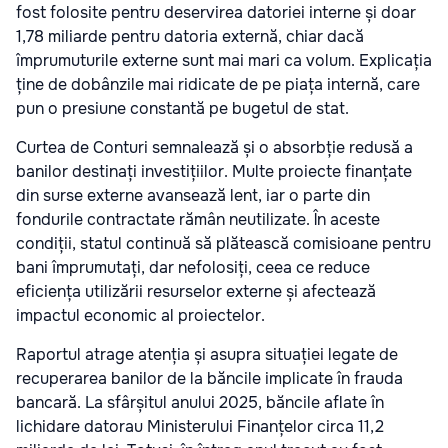
fost folosite pentru deservirea datoriei interne și doar
1,78 miliarde pentru datoria externă, chiar dacă
împrumuturile externe sunt mai mari ca volum. Explicația
ține de dobânzile mai ridicate de pe piața internă, care
pun o presiune constantă pe bugetul de stat.
Curtea de Conturi semnalează și o absorbție redusă a
banilor destinați investițiilor. Multe proiecte finanțate
din surse externe avansează lent, iar o parte din
fondurile contractate rămân neutilizate. În aceste
condiții, statul continuă să plătească comisioane pentru
bani împrumutați, dar nefolosiți, ceea ce reduce
eficiența utilizării resurselor externe și afectează
impactul economic al proiectelor.
Raportul atrage atenția și asupra situației legate de
recuperarea banilor de la băncile implicate în frauda
bancară. La sfârșitul anului 2025, băncile aflate în
lichidare datorau Ministerului Finanțelor circa 11,2