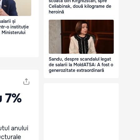
scoată din Kirghizstan, spre
Celiabinsk, două kilograme de
heroină
alarii și
tr-o instituție
 Ministerului
Sandu, despre scandalul legat
de salarii la MoldATSA: A fost o
generozitate extraordinară
u 7%
utul anului
ucturale