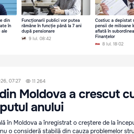
e din
Funcționarii publici vor putea
Costiuc a depistat s
ate în
rămâne în funcție până la 7 ani
pensii de milioane în
 ale
după pensionare
aflată în subordinea
Finanțelor
9 Iul. 08:42
8 Iul. 18:02
026, 07:27
11 264
 din Moldova a crescut c
eputul anului
lă în Moldova a înregistrat o creștere de la încep
 nu o consideră stabilă din cauza problemelor str