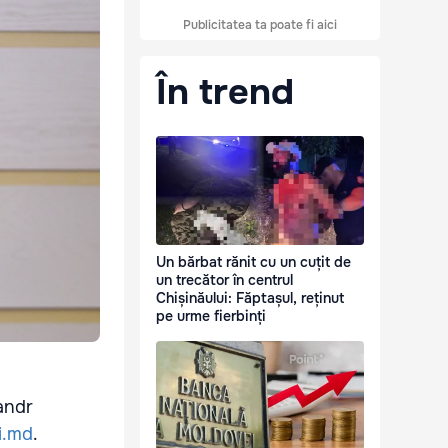
Publicitatea ta poate fi aici
În trend
Un bărbat rănit cu un cuțit de
un trecător în centrul
Chișinăului: Făptașul, reținut
pe urme fierbinți
andr
ri.md
.