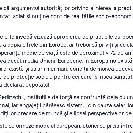
 că argumentul autorităților privind alinierea la practi
tat izolat și nu ține cont de realitățile socio-econom
 ei le invocă vizează apropierea de practicile europ
a copia cifrele din Europa, ar trebui să priviți și celelal
peranța medie de viață este de aproximativ 72 de ani
că decât media Uniunii Europene. În Europa nu există
e; există și salarii mai mari, condiții de muncă adecva
e protecție socială pentru cei care își riscă sănătate
, a declarat deputatul.
Berlinschii, instituțiile de forță se confruntă deja cu un
nal, iar angajații părăsesc sistemul din cauza salariilo
ițiilor precare de muncă și a lipsei perspectivelor de 
te să urmeze modelul european, atunci să preia între