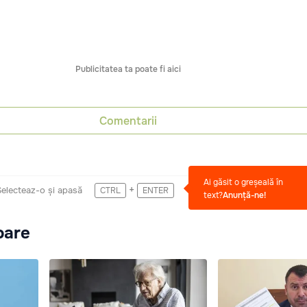
Publicitatea ta poate fi aici
Comentarii
Ai găsit o greșeală în
+
Selecteaz-o și apasă
CTRL
ENTER
text?
Anunță-ne!
oare