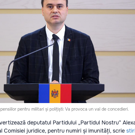
pensiilor pentru militari și polițiști: Va provoca un val de concedieri.
vertizează deputatul Partidului „Partidul Nostru” Alex
 Comisiei juridice, pentru numiri și imunități, scrie
sti