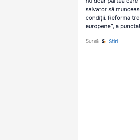
nu doar partea care r
salvator să munceasc
condiții. Reforma tre
europene”, a punctat
Sursă
Stiri