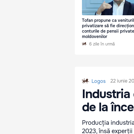
Tofan propune ca venituril
privatizare să fie direcțion
conturile de pensii private
moldovenilor
6 zile în urmă
22 iunie 2
Logos
Industria
de la înc
Producția industria
2023, însă experții