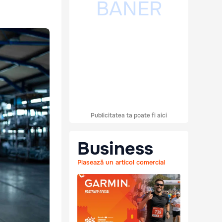
Publicitatea ta poate fi aici
Business
Plasează un articol comercial