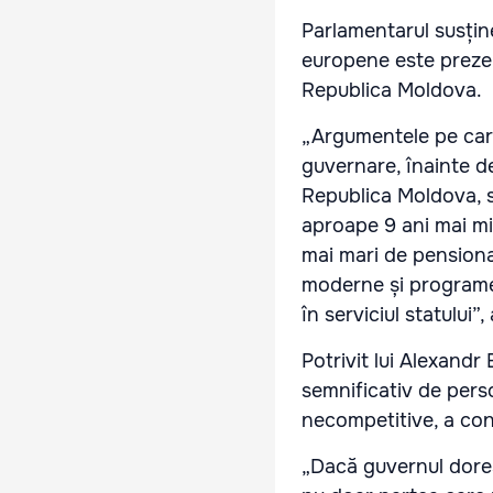
Parlamentarul susține
europene este prezen
Republica Moldova.
„Argumentele pe care
guvernare, înainte de 
Republica Moldova, s
aproape 9 ani mai mi
mai mari de pensionar
moderne și programe d
în serviciul statului”
Potrivit lui Alexandr 
semnificativ de perso
necompetitive, a cond
„Dacă guvernul doreș