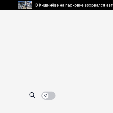
В Кишинёве на парковке взорвался ав