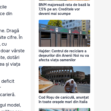
BNM majorează rata de bază la
cile
7,5% pe an: Creditele vor
ice din
deveni mai scumpe
ene. Dragă
te cifre. În
, cu
 doar vârste
Hajder: Centrul de reciclare a
deșeurilor din Anenii Noi nu va
te, dotări
afecta viața oamenilor
a și viața
 deficit
r
carieră.
Cod Roșu de caniculă, anunțat
în toate orașele mari din Italia
gul model,