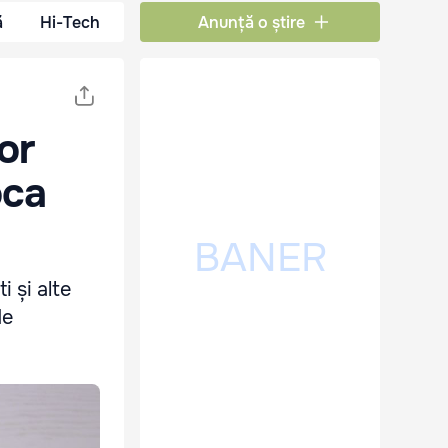
ă
Hi-Tech
Anunță o știre
or
oca
i și alte
de