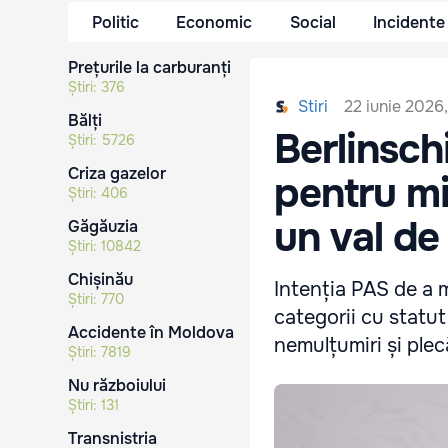
Politic
Economic
Social
Incidente
Prețurile la carburanți
Știri:
376
22 iunie 2026
Stiri
Bălți
Berlinsch
Știri:
5726
Criza gazelor
pentru mil
Știri:
406
un val de
Găgăuzia
Știri:
10842
Chișinău
Intenția PAS de a ma
Știri:
770
categorii cu statut
Accidente în Moldova
nemulțumiri și plecă
Știri:
7819
Nu războiului
Știri:
131
Transnistria