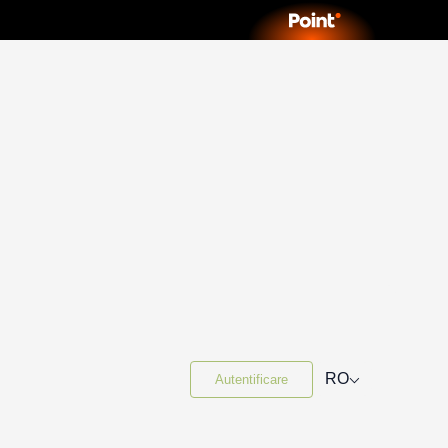
⌵
RO
Autentificare