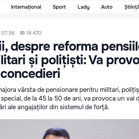
Internațional
Sport
Lady
Auto
Științ
, 07:36
18 470
ii, despre reforma pensiil
itari și polițiști: Va prov
 concedieri
jora vârsta de pensionare pentru militari, polițișt
 special, de la 45 la 50 de ani, va provoca un val 
ri ale angajaților din sistemul de forță.