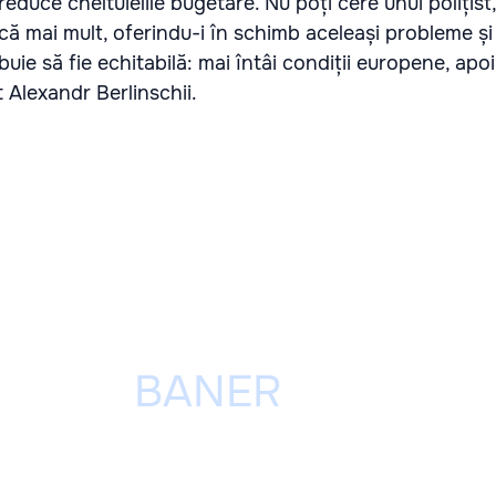
educe cheltuielile bugetare. Nu poți cere unui polițist,
ă mai mult, oferindu-i în schimb aceleași probleme și
buie să fie echitabilă: mai întâi condiții europene, apoi
 Alexandr Berlinschii.