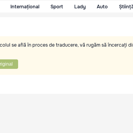
Internațional
Sport
Lady
Auto
Științ
olul se află în proces de traducere, vă rugăm să încercați di
riginal