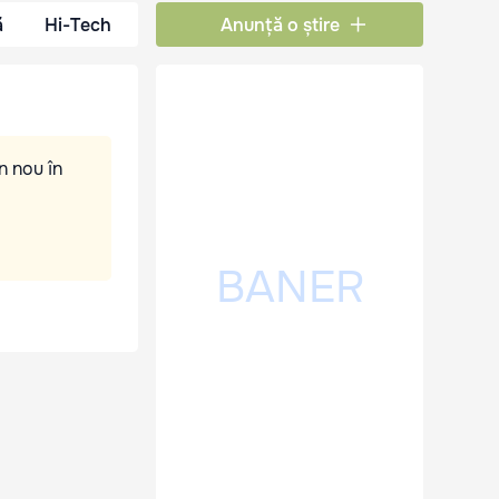
ă
Hi-Tech
Anunță o știre
n nou în