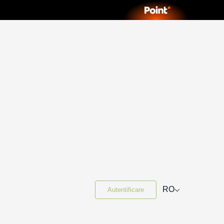
⌵
RO
Autentificare