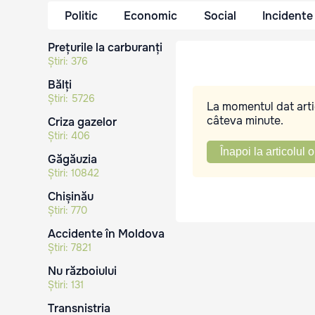
Politic
Economic
Social
Incidente
Prețurile la carburanți
Știri:
376
Bălți
Știri:
5726
La momentul dat artic
câteva minute.
Criza gazelor
Știri:
406
Înapoi la articolul o
Găgăuzia
Știri:
10842
Chișinău
Știri:
770
Accidente în Moldova
Știri:
7821
Nu războiului
Știri:
131
Transnistria