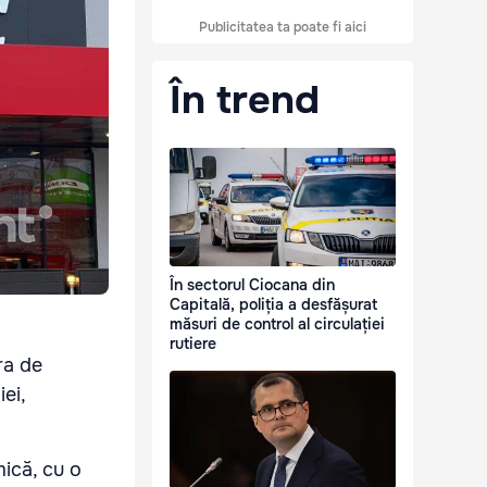
Publicitatea ta poate fi aici
În trend
În sectorul Ciocana din
Capitală, poliția a desfășurat
măsuri de control al circulației
rutiere
ra de
ei,
ică, cu o