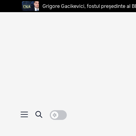
Grigore Gacikevici, fostul președinte al B