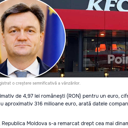
istrat o creștere semnificativă a vânzărilor.
imativ de 4,97 lei românești (RON) pentru un euro, cif
cu aproximativ 316 milioane euro, arată datele compani
țe, Republica Moldova s-a remarcat drept cea mai dinam