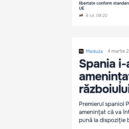
libertate conform standar
UE
8 Iul. 09:20
4 martie 
Meduza
Spania i-
amenințat
războiulu
Premierul spaniol 
amenințat că va înt
pună la dispoziție b