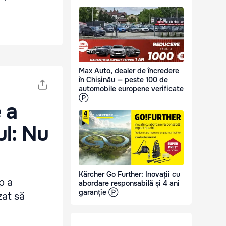
Max Auto, dealer de încredere
în Chișinău — peste 100 de
automobile europene verificate
Ⓟ
 a
ul: Nu
Kärcher Go Further: Inovații cu
p a
abordare responsabilă și 4 ani
garanție Ⓟ
zat să