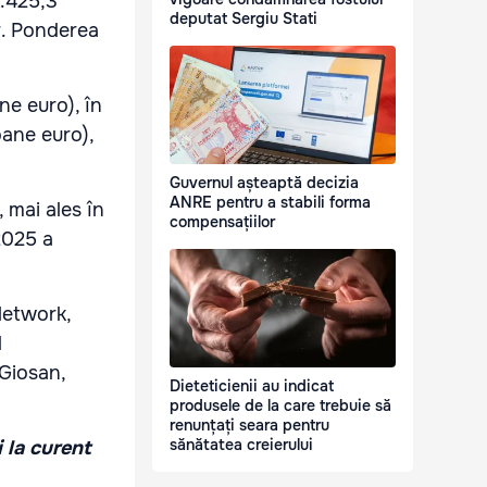
1.425,3
deputat Sergiu Stati
r. Ponderea
ne euro), în
oane euro),
Guvernul așteaptă decizia
ANRE pentru a stabili forma
 mai ales în
compensațiilor
2025 a
Network,
l
 Giosan,
Dieteticienii au indicat
produsele de la care trebuie să
renunțați seara pentru
sănătatea creierului
i la curent