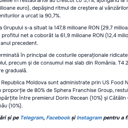
uielile în restaurante au crescut cu 5,1%, ajungând la 
lioane euro), depășind ritmul de creștere al vânzărilo
niturilor a urcat la 90,7%.
Grupului s-a situat la 147,8 milioane RON (29,7 milioa
 profitul net a coborât la 61,9 milioane RON (12,4 mili
 anul precedent.
minată în principal de costurile operaționale ridicate,
lui, precum și de consumul mai slab din România. T4 
re graduală.
n Republica Moldova sunt administrate prin US Food 
n proporție de 80% de Sphera Franchise Group, restu
 împărțite între premierul Dorin Recean (10%) și Cătălin
nău (10%).
ri și pe
Telegram
,
Facebook
și
Instagram
pentru a f