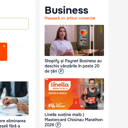
Business
Plasează un articol comercial
Shopify și Paynet Business au
deschis vânzările în peste 20
de țări Ⓟ
Linella susține maib |
Mastercard Chisinau Marathon
ere eliminarea
2026 Ⓟ
șeli fără a