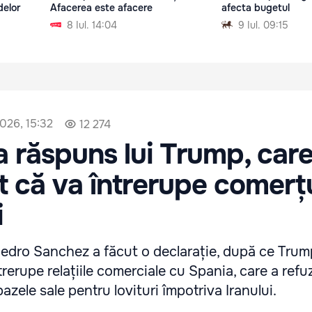
delor
Afacerea este afacere
afecta bugetul
8 Iul. 14:04
9 Iul. 09:15
2026, 15:32
12 274
a răspuns lui Trump, care
 că va întrerupe comerț
i
Pedro Sanchez a făcut o declarație, după ce Trum
rerupe relațiile comerciale cu Spania, care a refu
azele sale pentru lovituri împotriva Iranului.