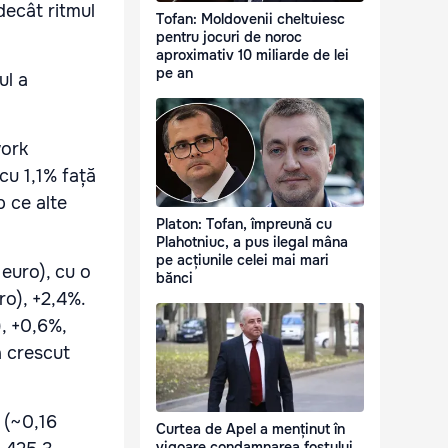
decât ritmul
Tofan: Moldovenii cheltuiesc
pentru jocuri de noroc
aproximativ 10 miliarde de lei
pe an
ul a
work
cu 1,1% față
p ce alte
Platon: Tofan, împreună cu
Plahotniuc, a pus ilegal mâna
pe acțiunile celei mai mari
euro), cu o
bănci
ro), +2,4%.
, +0,6%,
a crescut
 (~0,16
Curtea de Apel a menținut în
vigoare condamnarea fostului