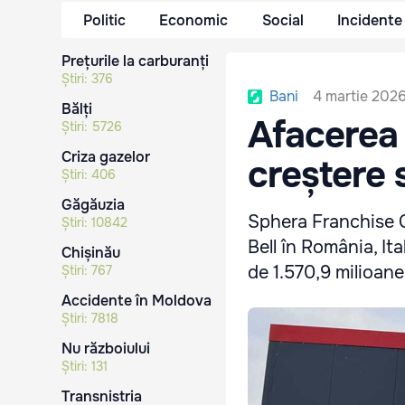
Politic
Economic
Social
Incidente
Prețurile la carburanți
Știri:
376
4 martie 2026
Bani
Bălți
Afacerea 
Știri:
5726
Criza gazelor
creștere 
Știri:
406
Găgăuzia
Sphera Franchise G
Știri:
10842
Bell în România, It
Chișinău
de 1.570,9 milioane
Știri:
767
Accidente în Moldova
Știri:
7818
Nu războiului
Știri:
131
Transnistria