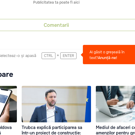
Publicitatea ta poate fi aici
Comentarii
Ai găsit o greșeală în
+
Selecteaz-o și apasă
CTRL
ENTER
text?
Anunță-ne!
oare
oldova
Trubca explică participarea sa
Mediul de afaceri c
ă
într-un proiect de construcție:
amenzilor pentru gre