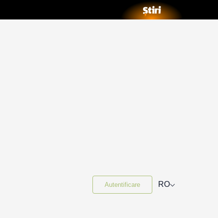
⌵
RO
Autentificare