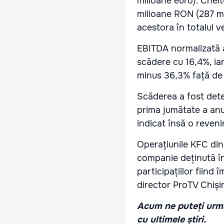
milioane euro). Chelt
milioane RON (287 mi
acestora în totalul ve
EBITDA normalizată a 
scădere cu 16,4%, iar
minus 36,3% față de
Scăderea a fost deter
prima jumătate a anu
indicat însă o reveni
Operațiunile KFC di
companie deținută î
participațiilor fiind
director ProTV Chiși
Acum ne puteți urmă
cu ultimele știri.