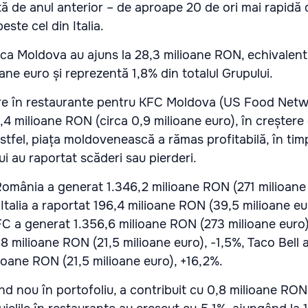
ță de anul anterior – de aproape 20 de ori mai rapidă 
este cel din Italia.
ica Moldova au ajuns la 28,3 milioane RON, echivalent
ane euro și reprezentă 1,8% din totalul Grupului.
tare în restaurante pentru KFC Moldova (US Food Net
4 milioane RON (circa 0,9 milioane euro), în creștere 
stfel, piața moldovenească a rămas profitabilă, în tim
i au raportat scăderi sau pierderi.
omânia a generat 1.346,2 milioane RON (271 milioane 
Italia a raportat 196,4 milioane RON (39,5 milioane eu
FC a generat 1.356,6 milioane RON (273 milioane euro)
8 milioane RON (21,5 milioane euro), -1,5%, Taco Bell 
lioane RON (21,5 milioane euro), +16,2%.
and nou în portofoliu, a contribuit cu 0,8 milioane RON