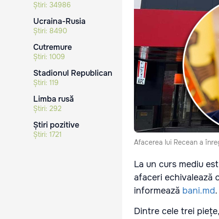
Știri:
34986
Ucraina-Rusia
Știri:
8490
Cutremure
Știri:
1009
Stadionul Republican
Știri:
119
Limba rusă
Știri:
292
Știri pozitive
Știri:
1721
Afacerea lui Recean a înreg
La un curs mediu est
afaceri echivalează 
informează
bani.md
.
Dintre cele trei pie