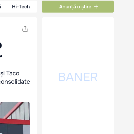
ă
Hi-Tech
Anunță o știre
o
r
 și Taco
 consolidate