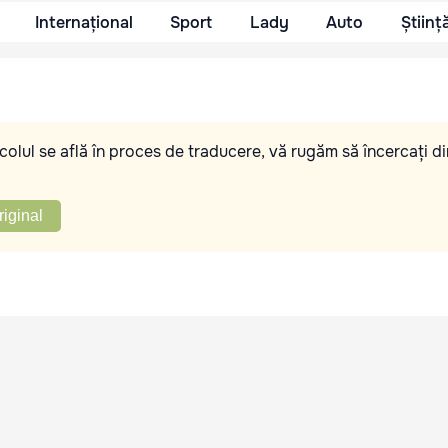
Internațional
Sport
Lady
Auto
Științ
olul se află în proces de traducere, vă rugăm să încercați di
riginal