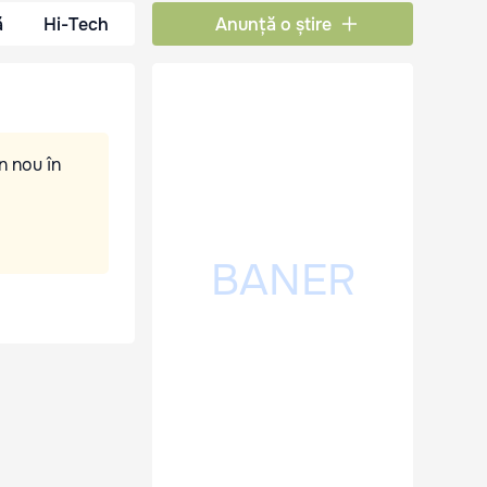
ă
Hi-Tech
Anunță o știre
n nou în