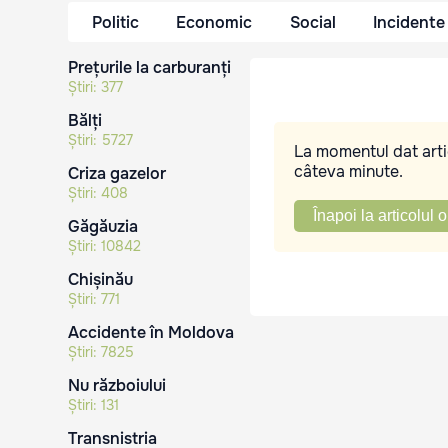
Politic
Economic
Social
Incidente
Prețurile la carburanți
Știri:
377
Bălți
Știri:
5727
La momentul dat artic
câteva minute.
Criza gazelor
Știri:
408
Înapoi la articolul o
Găgăuzia
Știri:
10842
Chișinău
Știri:
771
Accidente în Moldova
Știri:
7825
Nu războiului
Știri:
131
Transnistria