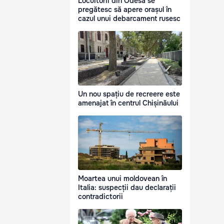
Locuitorii din Odesa se
pregătesc să apere orașul în
cazul unui debarcament rusesc
Un nou spațiu de recreere este
amenajat în centrul Chișinăului
Moartea unui moldovean în
Italia: suspecții dau declarații
contradictorii