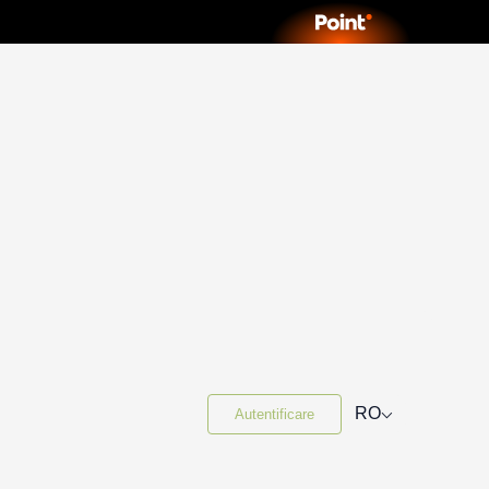
⌵
RO
Autentificare