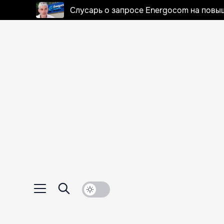
Слусарь о запросе Energocom на повы