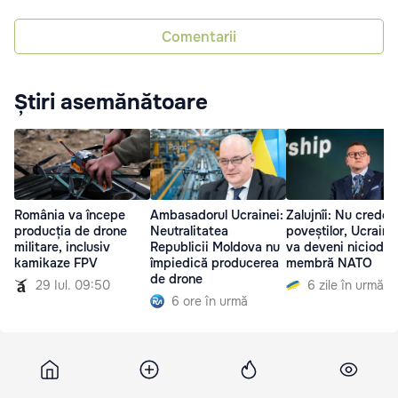
Comentarii
Știri asemănătoare
România va începe
Ambasadorul Ucrainei:
Zalujnîi: Nu credeți
producția de drone
Neutralitatea
poveștilor, Ucraina
militare, inclusiv
Republicii Moldova nu
va deveni niciodat
kamikaze FPV
împiedică producerea
membră NATO
de drone
29 Iul. 09:50
6 zile în urmă
6 ore în urmă
Unimedia
18 august 2025, 09:12
17 703