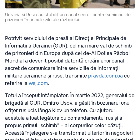
Ucraina și Rusia au stabilit un canal secret pentru schimbul de
prizonieri în primele zile ale războiului.
Potrivit serviciului de presă al Direcției Principale de
Informații a Ucrainei (GUR), cel mai mare val de schimb
de prizonieri din Europa după cel de-Al Doilea Război
Mondial a devenit posibil datorită creării unui canal
secret de comunicare între serviciile de informații
militare ucrainene și ruse, transmite
pravda.com.ua
cu
referire la
wsj.com
.
Totul a început întâmplător. În martie 2022, generalul de
brigadă al GUR, Dmitro Usov, a găsit în buzunarul unui
ofițer rus ucis lângă Kiev un telefon. Cu ajutorul
acestuia a luat legătura cu comandamentul rus și a
propus primul „schimb” – al corpurilor celor căzuți.
Această înțelegere s-a transformat ulterior în negocieri