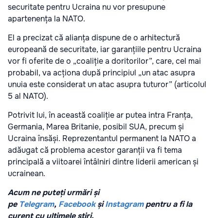
securitate pentru Ucraina nu vor presupune
apartenența la NATO.
El a precizat că alianța dispune de o arhitectură
europeană de securitate, iar garanțiile pentru Ucraina
vor fi oferite de o „coaliție a doritorilor”, care, cel mai
probabil, va acționa după principiul „un atac asupra
unuia este considerat un atac asupra tuturor” (articolul
5 al NATO).
Potrivit lui, în această coaliție ar putea intra Franța,
Germania, Marea Britanie, posibil SUA, precum și
Ucraina însăși. Reprezentantul permanent la NATO a
adăugat că problema acestor garanții va fi tema
principală a viitoarei întâlniri dintre liderii american și
ucrainean.
Acum ne puteți urmări și
pe
Telegram
,
Facebook
și
Instagram
pentru a fi la
curent cu ultimele știri.