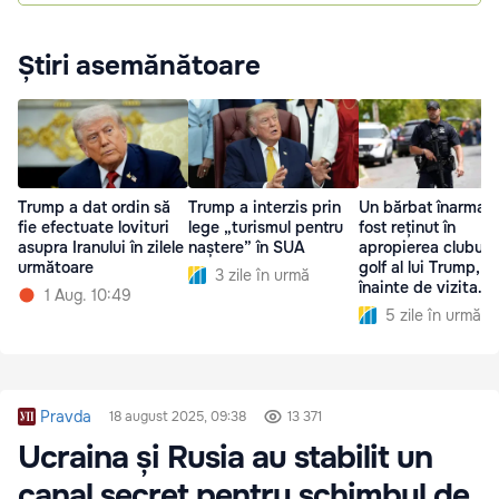
Știri asemănătoare
Trump a dat ordin să
Trump a interzis prin
Un bărbat înarmat 
fie efectuate lovituri
lege „turismul pentru
fost reținut în
asupra Iranului în zilele
naștere” în SUA
apropierea clubulu
următoare
golf al lui Trump,
3 zile în urmă
înainte de vizita
1 Aug. 10:49
președintelui
5 zile în urmă
Pravda
18 august 2025, 09:38
13 371
Ucraina și Rusia au stabilit un
canal secret pentru schimbul de