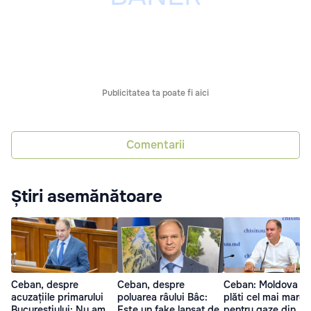
Publicitatea ta poate fi aici
Comentarii
Știri asemănătoare
Ceban, despre
Ceban, despre
Ceban: Moldova v
acuzațiile primarului
poluarea râului Bâc:
plăti cel mai mare 
Bucureștiului: Nu am
Este un fake lansat de
pentru gaze din