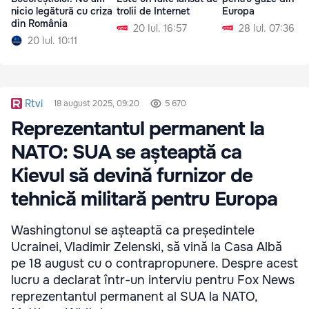
nicio legătură cu criza
trolii de Internet
Europa
din România
20 Iul. 16:57
28 Iul. 07:36
20 Iul. 10:11
Rtvi
18 august 2025, 09:20
5 670
Reprezentantul permanent la
NATO: SUA se așteaptă ca
Kievul să devină furnizor de
tehnică militară pentru Europa
Washingtonul se așteaptă ca președintele
Ucrainei, Vladimir Zelenski, să vină la Casa Albă
pe 18 august cu o contrapropunere. Despre acest
lucru a declarat într-un interviu pentru Fox News
reprezentantul permanent al SUA la NATO,