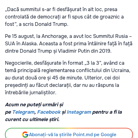
„Dacă summitul s-ar fi desfășurat în alt loc, presa
controlată de democrați ar fi spus cât de groaznic a
fost”, a scris Donald Trump.
Pe 15 august, la Anchorage, a avut loc Summitul Rusia –
SUA în Alaska. Aceasta a fost prima întâlnire față în față
dintre Donald Trump și Vladimir Putin din 2019.
Negocierile, desfășurate în format „3 la 3”, având ca
temă principală reglementarea conflictului din Ucraina,
au durat două ore și 45 de minute. Ulterior, cei doi
președinți au făcut declarații, dar nu au răspuns la
întrebările jurnaliștilor.
Acum ne puteți urmări și
pe
Telegram
,
Facebook
și
Instagram
pentru a fi la
curent cu ultimele știri.
Abonați-vă la știrile Point.md pe Google