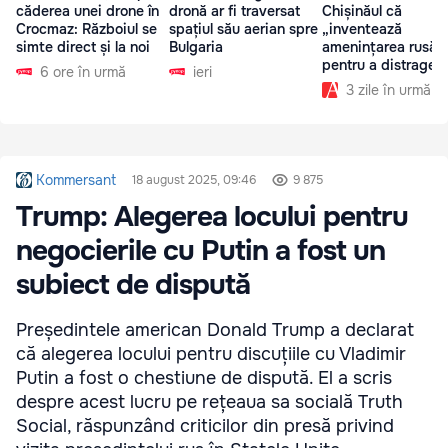
căderea unei drone în
dronă ar fi traversat
Chișinăul că
Crocmaz: Războiul se
spațiul său aerian spre
„inventează
simte direct și la noi
Bulgaria
amenințarea rusă”
pentru a distrage
6 ore în urmă
ieri
atenția de la
3 zile în urmă
problemele interne
Kommersant
18 august 2025, 09:46
9 875
Trump: Alegerea locului pentru
negocierile cu Putin a fost un
subiect de dispută
Președintele american Donald Trump a declarat
că alegerea locului pentru discuțiile cu Vladimir
Putin a fost o chestiune de dispută. El a scris
despre acest lucru pe rețeaua sa socială Truth
Social, răspunzând criticilor din presă privind