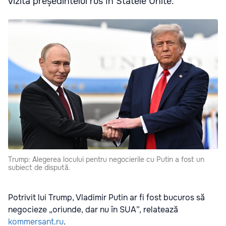
vizita președintelui rus în Statele Unite.
Trump: Alegerea locului pentru negocierile cu Putin a fost un
subiect de dispută.
Potrivit lui Trump, Vladimir Putin ar fi fost bucuros să
negocieze „oriunde, dar nu în SUA”, relatează
kommersant.ru
.