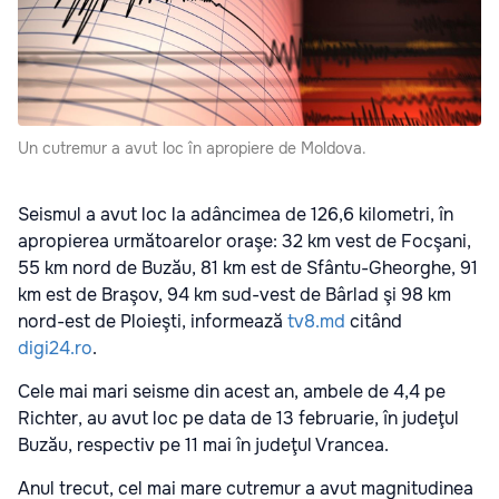
Un cutremur a avut loc în apropiere de Moldova.
Seismul a avut loc la adâncimea de 126,6 kilometri, în
apropierea următoarelor oraşe: 32 km vest de Focşani,
55 km nord de Buzău, 81 km est de Sfântu-Gheorghe, 91
km est de Braşov, 94 km sud-vest de Bârlad şi 98 km
nord-est de Ploieşti, informează
tv8.md
citând
digi24.ro
.
Cele mai mari seisme din acest an, ambele de 4,4 pe
Richter, au avut loc pe data de 13 februarie, în judeţul
Buzău, respectiv pe 11 mai în judeţul Vrancea.
Anul trecut, cel mai mare cutremur a avut magnitudinea