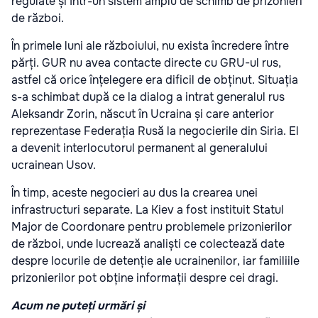
regulate și într-un sistem amplu de schimb de prizonieri
de război.
În primele luni ale războiului, nu exista încredere între
părți. GUR nu avea contacte directe cu GRU-ul rus,
astfel că orice înțelegere era dificil de obținut. Situația
s-a schimbat după ce la dialog a intrat generalul rus
Aleksandr Zorin, născut în Ucraina și care anterior
reprezentase Federația Rusă la negocierile din Siria. El
a devenit interlocutorul permanent al generalului
ucrainean Usov.
În timp, aceste negocieri au dus la crearea unei
infrastructuri separate. La Kiev a fost instituit Statul
Major de Coordonare pentru problemele prizonierilor
de război, unde lucrează analiști ce colectează date
despre locurile de detenție ale ucrainenilor, iar familiile
prizonierilor pot obține informații despre cei dragi.
Acum ne puteți urmări și