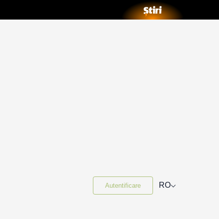
⌵
RO
Autentificare