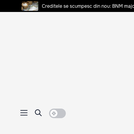
Creditele se scumpesc din nou: BNM majo