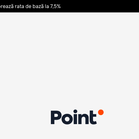
rează rata de bază la 7,5%