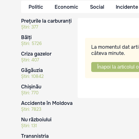
Politic
Economic
Social
Incidente
Prețurile la carburanți
Știri:
377
Bălți
Știri:
5726
La momentul dat artic
câteva minute.
Criza gazelor
Știri:
407
Înapoi la articolul o
Găgăuzia
Știri:
10842
Chișinău
Știri:
770
Accidente în Moldova
Știri:
7823
Nu războiului
Știri:
131
Transnistria