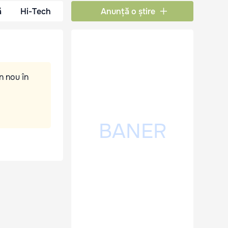
ă
Hi-Tech
Anunță o știre
n nou în