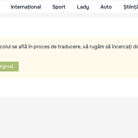
Internațional
Sport
Lady
Auto
Științ
olul se află în proces de traducere, vă rugăm să încercați di
riginal