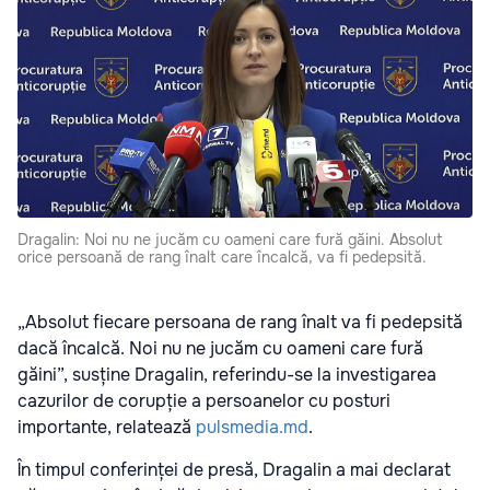
Dragalin: Noi nu ne jucăm cu oameni care fură găini. Absolut
orice persoană de rang înalt care încalcă, va fi pedepsită.
„Absolut fiecare persoana de rang înalt va fi pedepsită
dacă încalcă. Noi nu ne jucăm cu oameni care fură
găini”, susține Dragalin, referindu-se la investigarea
cazurilor de corupție a persoanelor cu posturi
importante, relatează
pulsmedia.md
.
În timpul conferinței de presă, Dragalin a mai declarat