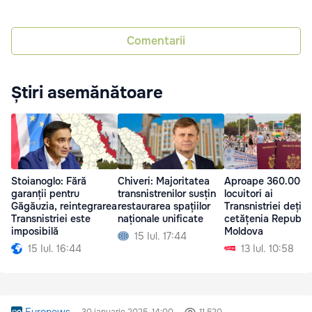
Comentarii
Știri asemănătoare
Stoianoglo: Fără
Chiveri: Majoritatea
Aproape 360.000 
garanții pentru
transnistrenilor susțin
locuitori ai
Găgăuzia, reintegrarea
restaurarea spațiilor
Transnistriei dețin
Transnistriei este
naționale unificate
cetățenia Republic
imposibilă
Moldova
15 Iul. 17:44
15 Iul. 16:44
13 Iul. 10:58
Euronews
30 ianuarie 2025, 14:00
11 520