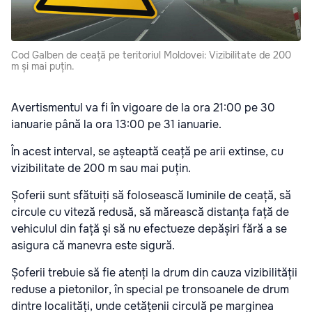
Cod Galben de ceață pe teritoriul Moldovei: Vizibilitate de 200
m și mai puțin.
Avertismentul va fi în vigoare de la ora 21:00 pe 30
ianuarie până la ora 13:00 pe 31 ianuarie.
În acest interval, se așteaptă ceață pe arii extinse, cu
vizibilitate de 200 m sau mai puțin.
Șoferii sunt sfătuiți să folosească luminile de ceață, să
circule cu viteză redusă, să mărească distanța față de
vehiculul din față și să nu efectueze depășiri fără a se
asigura că manevra este sigură.
Șoferii trebuie să fie atenți la drum din cauza vizibilității
reduse a pietonilor, în special pe tronsoanele de drum
dintre localități, unde cetățenii circulă pe marginea