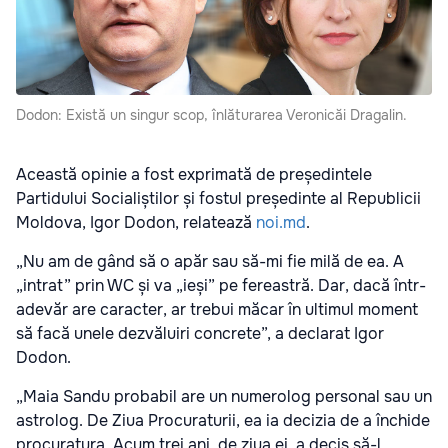
Dodon: Există un singur scop, înlăturarea Veronicăi Dragalin.
Această opinie a fost exprimată de președintele
Partidului Socialiștilor și fostul președinte al Republicii
Moldova, Igor Dodon, relatează
noi.md
.
„Nu am de gând să o apăr sau să-mi fie milă de ea. A
„intrat” prin WC și va „ieși” pe fereastră. Dar, dacă într-
adevăr are caracter, ar trebui măcar în ultimul moment
să facă unele dezvăluiri concrete”, a declarat Igor
Dodon.
„Maia Sandu probabil are un numerolog personal sau un
astrolog. De Ziua Procuraturii, ea ia decizia de a închide
procuratura. Acum trei ani, de ziua ei, a decis să-l