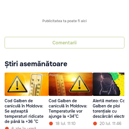
Publicitatea ta poate fi aici
Comentarii
Știri asemănătoare
Cod Galben de
Cod Galben de
Alertă meteo: Cod
caniculă în Moldova:
caniculă în Moldova:
Galben de ploi
Se așteaptă
Temperaturile vor
torențiale cu
temperaturi ridicate
ajunge la +34°C
descărcări electric
de până la +36 °C
18 Iul. 11:10
20 Iul. 11:46
6 zile în urmă