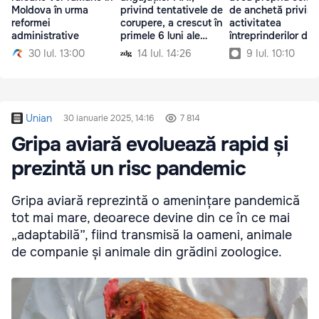
Moldova în urma
privind tentativele de
de anchetă privind
reformei
corupere, a crescut în
activitatea
administrative
primele 6 luni ale
întreprinderilor de 
anului
30 Iul. 13:00
14 Iul. 14:26
9 Iul. 10:10
Unian
30 ianuarie 2025, 14:16
7 814
Gripa aviară evoluează rapid și
prezintă un risc pandemic
Gripa aviară reprezintă o amenințare pandemică
tot mai mare, deoarece devine din ce în ce mai
„adaptabilă”, fiind transmisă la oameni, animale
de companie și animale din grădini zoologice.