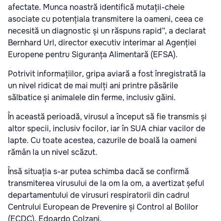
afectate. Munca noastră identifică mutații-cheie
asociate cu potențiala transmitere la oameni, ceea ce
necesită un diagnostic și un răspuns rapid”, a declarat
Bernhard Url, director executiv interimar al Agenției
Europene pentru Siguranța Alimentară (EFSA).
Potrivit informațiilor, gripa aviară a fost înregistrată la
un nivel ridicat de mai mulți ani printre păsările
sălbatice și animalele din ferme, inclusiv găini.
În această perioadă, virusul a început să fie transmis și
altor specii, inclusiv focilor, iar în SUA chiar vacilor de
lapte. Cu toate acestea, cazurile de boală la oameni
rămân la un nivel scăzut.
Însă situația s-ar putea schimba dacă se confirmă
transmiterea virusului de la om la om, a avertizat șeful
departamentului de virusuri respiratorii din cadrul
Centrului European de Prevenire și Control al Bolilor
(ECDC), Edoardo Colzani.