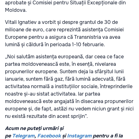
aprobate și Comisiei pentru Situații Excepționale din
Moldova.
Vitali Ignatiev a vorbit și despre grantul de 30 de
milioane de euro, care reprezintă asistența Comisiei
Europene pentru a asigura că Transnistria va avea
lumină și căldură în perioada 1-10 februarie.
„Noi salutăm asistența europeană, dar ceea ce face
partea moldovenească este, în esență, nivelarea
propunerilor europene. Suntem deja la sfârșitul lunii
ianuarie, suntem fără gaz, fără lumină adecvată, fără
activitatea normală a instituțiilor sociale, întreprinderile
noastre și-au sistat activitatea. Iar partea
moldovenească este angajată în disecarea propunerilor
europene și, de fapt, astăzi nu vedem niciun grant și nici
nu există rezultate din acest sprijin”.
Acum ne puteți urmări și
pe
Telegram
,
Facebook
și
Instagram
pentru a fi la