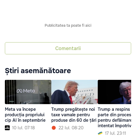
Publicitatea ta poate fi aici
Comentarii
Știri asemănătoare
Meta va începe
Trump pregătește noi
Trump a respins o
producția propriului
taxe vamale pentru
parte din procesul
cip AI în septembrie
produse din 60 de țări
pentru defăimare
intentat împotriva
10 Iul. 07:18
22 Iul. 08:20
17 Iul. 23:11