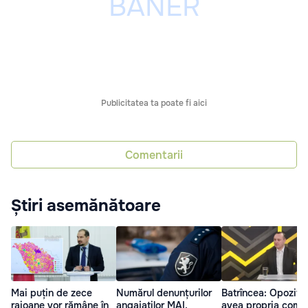
Publicitatea ta poate fi aici
Comentarii
Știri asemănătoare
Mai puțin de zece
Numărul denunțurilor
Batrîncea: Opoziți
raioane vor rămâne în
angajaților MAI,
avea propria comis