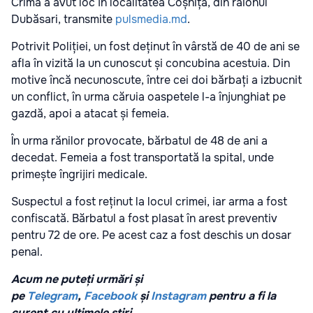
Crima a avut loc în localitatea Coșnița, din raionul
Dubăsari, transmite
pulsmedia.md
.
Potrivit Poliției, un fost deținut în vârstă de 40 de ani se
afla în vizită la un cunoscut și concubina acestuia. Din
motive încă necunoscute, între cei doi bărbați a izbucnit
un conflict, în urma căruia oaspetele l-a înjunghiat pe
gazdă, apoi a atacat și femeia.
În urma rănilor provocate, bărbatul de 48 de ani a
decedat. Femeia a fost transportată la spital, unde
primește îngrijiri medicale.
Suspectul a fost reținut la locul crimei, iar arma a fost
confiscată. Bărbatul a fost plasat în arest preventiv
pentru 72 de ore. Pe acest caz a fost deschis un dosar
penal.
Acum ne puteți urmări și
pe
Telegram
,
Facebook
și
Instagram
pentru a fi la
curent cu ultimele știri.