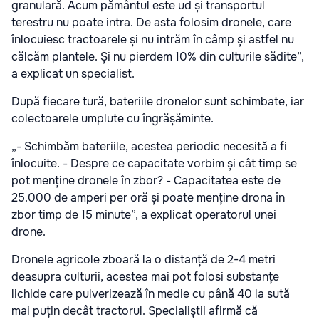
granulară. Acum pământul este ud și transportul
terestru nu poate intra. De asta folosim dronele, care
înlocuiesc tractoarele și nu intrăm în câmp și astfel nu
călcăm plantele. Și nu pierdem 10% din culturile sădite”,
a explicat un specialist.
După fiecare tură, bateriile dronelor sunt schimbate, iar
colectoarele umplute cu îngrășăminte.
„- Schimbăm bateriile, acestea periodic necesită a fi
înlocuite. - Despre ce capacitate vorbim și cât timp se
pot menține dronele în zbor? - Capacitatea este de
25.000 de amperi per oră și poate menține drona în
zbor timp de 15 minute”, a explicat operatorul unei
drone.
Dronele agricole zboară la o distanță de 2-4 metri
deasupra culturii, acestea mai pot folosi substanțe
lichide care pulverizează în medie cu până 40 la sută
mai puțin decât tractorul. Specialiștii afirmă că