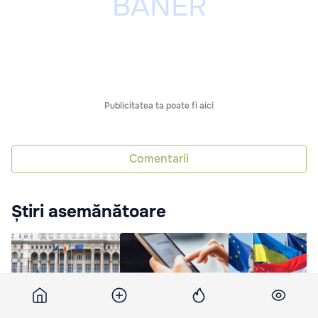
Publicitatea ta poate fi aici
Comentarii
Știri asemănătoare
Parlamentul României
Parlamentul UE a votat
Presa: Ambasadori
a adoptat o serie de
pentru controlul
vor încerca să