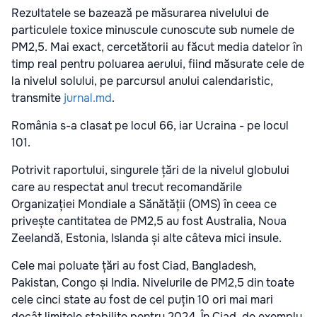
Rezultatele se bazează pe măsurarea nivelului de
particulele toxice minuscule cunoscute sub numele de
PM2,5. Mai exact, cercetătorii au făcut media datelor în
timp real pentru poluarea aerului, fiind măsurate cele de
la nivelul solului, pe parcursul anului calendaristic,
transmite
jurnal.md
.
România s-a clasat pe locul 66, iar Ucraina - pe locul
101.
Potrivit raportului, singurele țări de la nivelul globului
care au respectat anul trecut recomandările
Organizației Mondiale a Sănătății (OMS) în ceea ce
privește cantitatea de PM2,5 au fost Australia, Noua
Zeelandă, Estonia, Islanda și alte câteva mici insule.
Cele mai poluate țări au fost Ciad, Bangladesh,
Pakistan, Congo și India. Nivelurile de PM2,5 din toate
cele cinci state au fost de cel puțin 10 ori mai mari
decât limitele stabilite pentru 2024. În Ciad, de exemplu,