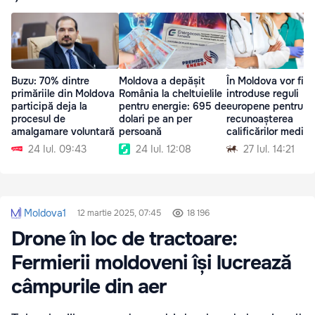
Buzu: 70% dintre
Moldova a depășit
În Moldova vor fi
primăriile din Moldova
România la cheltuielile
introduse reguli
participă deja la
pentru energie: 695 de
europene pentru
procesul de
dolari pe an per
recunoașterea
amalgamare voluntară
persoană
calificărilor medicil
farmaciștilor
24 Iul. 09:43
24 Iul. 12:08
27 Iul. 14:21
Moldova1
12 martie 2025, 07:45
18 196
Drone în loc de tractoare:
Fermierii moldoveni își lucrează
câmpurile din aer