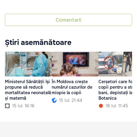
Comentarii
Știri asemănătoare
Ministerul Sănătății își
În Moldova crește
Cerșetori care fol
propune să reducă
numărul cazurilor de
copii pentru a str
mortalitatea neonatală
miopie la copii
bani, depistați la
și maternă
Botanica
15 Iul. 21:44
15 Iul. 16:16
16 Iul. 11:45