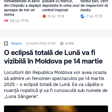
formaldehidei în aerul
poluare cu mercur,
nordul țării, verific
din Chișinău a depășit
depistate în urma unui
de inspectorii de
aproape de trei ori
control inopinat
mediu
norma
9 Iul. 11:14
7 Iul. 17:31
24 Iul. 17:10
Newtv
12 martie 2025, 07:54
18 856
O eclipsă totală de Lună va fi
vizibilă în Moldova pe 14 martie
Locuitorii din Republica Moldova vor avea ocazia
să admire un fenomen spectaculos pe 14 martie
2025 – o eclipsă totală de Lună. Ea va căpăta o
nuanță roșiatică și va fi cunoscută sub numele de
„Luna Sângerie”.