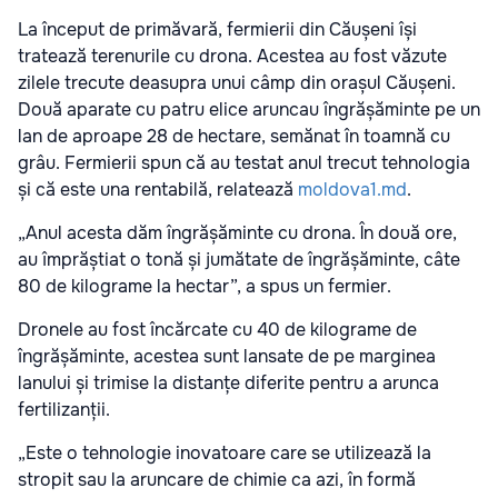
La început de primăvară, fermierii din Căușeni își
tratează terenurile cu drona. Acestea au fost văzute
zilele trecute deasupra unui câmp din orașul Căușeni.
Două aparate cu patru elice aruncau îngrășăminte pe un
lan de aproape 28 de hectare, semănat în toamnă cu
grâu. Fermierii spun că au testat anul trecut tehnologia
și că este una rentabilă, relatează
moldova1.md
.
„Anul acesta dăm îngrășăminte cu drona. În două ore,
au împrăștiat o tonă și jumătate de îngrășăminte, câte
80 de kilograme la hectar”, a spus un fermier.
Dronele au fost încărcate cu 40 de kilograme de
îngrășăminte, acestea sunt lansate de pe marginea
lanului și trimise la distanțe diferite pentru a arunca
fertilizanții.
„Este o tehnologie inovatoare care se utilizează la
stropit sau la aruncare de chimie ca azi, în formă