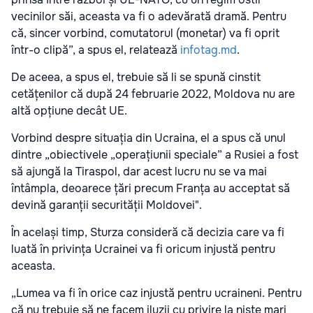
vecinilor săi, aceasta va fi o adevărată dramă. Pentru
că, sincer vorbind, comutatorul (monetar) va fi oprit
într-o clipă”, a spus el, relatează
infotag.md
.
De aceea, a spus el, trebuie să li se spună cinstit
cetățenilor că după 24 februarie 2022, Moldova nu are
altă opțiune decât UE.
Vorbind despre situația din Ucraina, el a spus că unul
dintre „obiectivele „operațiunii speciale” a Rusiei a fost
să ajungă la Tiraspol, dar acest lucru nu se va mai
întâmpla, deoarece țări precum Franța au acceptat să
devină garanții securității Moldovei".
În același timp, Sturza consideră că decizia care va fi
luată în privința Ucrainei va fi oricum injustă pentru
aceasta.
„Lumea va fi în orice caz injustă pentru ucraineni. Pentru
că nu trebuie să ne facem iluzii cu privire la niște mari