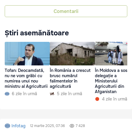
Comentarii
Știri asemănătoare
Tofan: Deocamdată,
În România a crescut
În Moldova a sosit 
nu ne vom grăbi cu
brusc numărul
delegație a
numirea unui nou
falimentelor în
Ministerului
ministru al Agriculturii
agricultură
Agriculturii din
Afganistan
6 zile în urmă
5 zile în urmă
4 zile în urmă
Infotag
12 martie 2025, 07:36
7 428