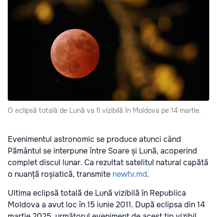
O eclipsă totală de Lună va fi vizibilă în Moldova pe 14 martie.
Evenimentul astronomic se produce atunci când
Pământul se interpune între Soare și Lună, acoperind
complet discul lunar. Ca rezultat satelitul natural capătă
o nuanță roșiatică, transmite
newtv.md
.
Ultima eclipsă totală de Lună vizibilă în Republica
Moldova a avut loc în 15 iunie 2011. După eclipsa din 14
martie 2025, următorul eveniment de acest tip vizibil