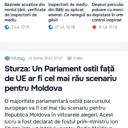
Bazinele acvatice din
Inspectorii de mediu
Deșeuri periculoase
nordul țării, verificate
din Bălți au aplicat
poluare cu mercur,
de inspectorii de
amenzi: Ce nereguli au
depistate în urma 
mediu
găsit
control inopinat
7 Iul. 17:31
17 Iul. 12:18
9 Iul. 11:14
Infotag
12 martie 2025, 07:27
11 860
Sturza: Un Parlament ostil față
de UE ar fi cel mai rău scenariu
pentru Moldova
O majoritate parlamentară ostilă parcursului
european va fi cel mai rău scenariu pentru
Republica Moldova în viitoarele alegeri. Acest
lucru a fost declarat de fostul prim-ministru Ion