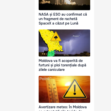
NASA și ESO au confirmat că
un fragment de rachetă
SpaceX a căzut pe Lună
Moldova va fi acoperită de
furtuni și ploi torențiale după
zilele caniculare
Avertizare meteo: În Moldova