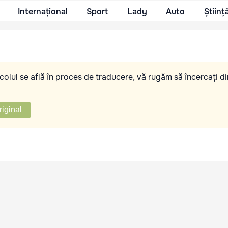
Internațional
Sport
Lady
Auto
Științ
olul se află în proces de traducere, vă rugăm să încercați di
riginal