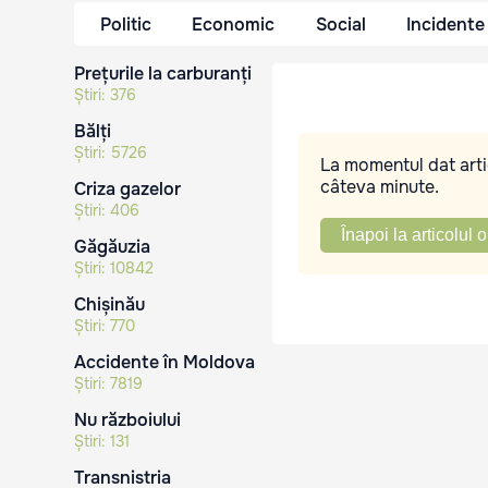
Politic
Economic
Social
Incidente
Prețurile la carburanți
Știri:
376
Bălți
Știri:
5726
La momentul dat artic
câteva minute.
Criza gazelor
Știri:
406
Înapoi la articolul o
Găgăuzia
Știri:
10842
Chișinău
Știri:
770
Accidente în Moldova
Știri:
7819
Nu războiului
Știri:
131
Transnistria