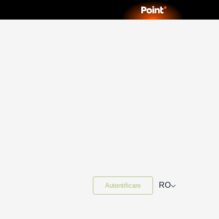
⌵
RO
Autentificare