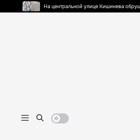
На центральной улице Кишинева обруш