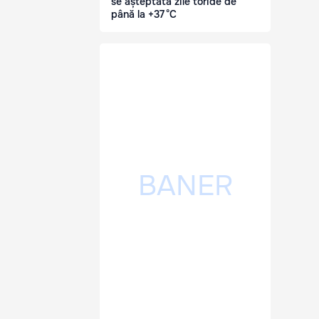
se așteptată zile toride de
până la +37 °C