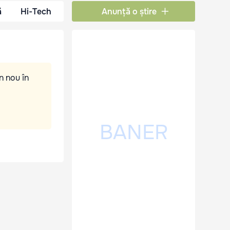
ă
Hi-Tech
Anunță o știre
n nou în