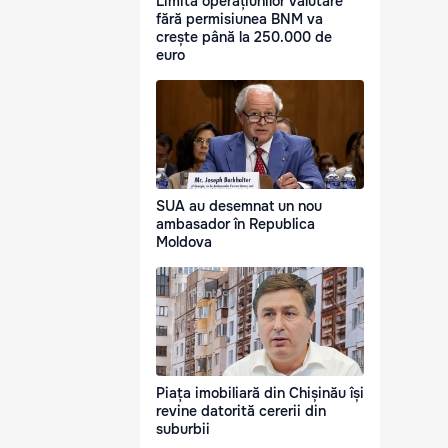
Limita operațiunilor valutare
fără permisiunea BNM va
crește până la 250.000 de
euro
SUA au desemnat un nou
ambasador în Republica
Moldova
Piața imobiliară din Chișinău își
revine datorită cererii din
suburbii