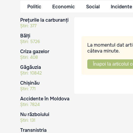
Politic
Economic
Social
Incidente
Prețurile la carburanți
Știri:
377
Bălți
Știri:
5726
La momentul dat artic
câteva minute.
Criza gazelor
Știri:
408
Înapoi la articolul o
Găgăuzia
Știri:
10842
Chișinău
Știri:
771
Accidente în Moldova
Știri:
7824
Nu războiului
Știri:
131
Transnistria