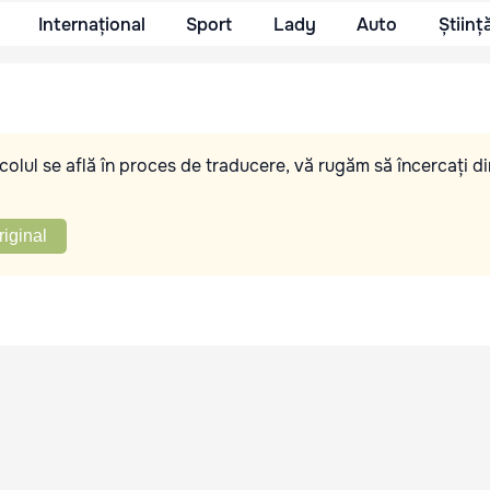
Internațional
Sport
Lady
Auto
Științ
olul se află în proces de traducere, vă rugăm să încercați di
riginal