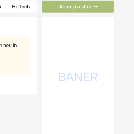
ă
Hi-Tech
Anunță o știre
n nou în