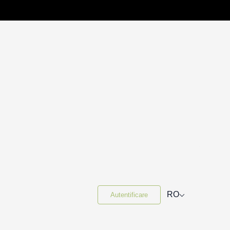
⌵
RO
Autentificare