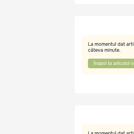
La momentul dat artic
câteva minute.
Înapoi la articolul o
La momentul dat artic