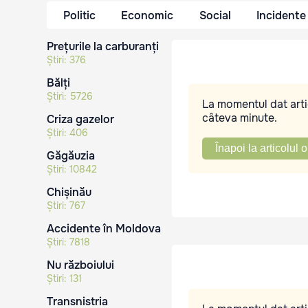
Politic
Economic
Social
Incidente
Prețurile la carburanți
Știri:
376
Bălți
Știri:
5726
La momentul dat artic
câteva minute.
Criza gazelor
Știri:
406
Înapoi la articolul o
Găgăuzia
Știri:
10842
Chișinău
Știri:
767
Accidente în Moldova
Știri:
7818
Nu războiului
Știri:
131
Transnistria