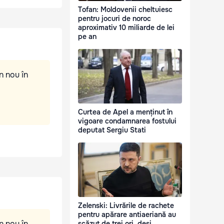
Tofan: Moldovenii cheltuiesc
pentru jocuri de noroc
aproximativ 10 miliarde de lei
pe an
n nou în
Curtea de Apel a menținut în
vigoare condamnarea fostului
deputat Sergiu Stati
Zelenski: Livrările de rachete
pentru apărare antiaeriană au
n nou în
scăzut de trei ori, deși