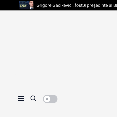
Grigore Gacikevici, fostul președinte al B