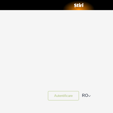
⌵
RO
Autentificare