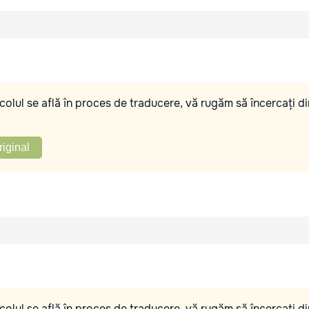
olul se află în proces de traducere, vă rugăm să încercați di
riginal
olul se află în proces de traducere, vă rugăm să încercați di