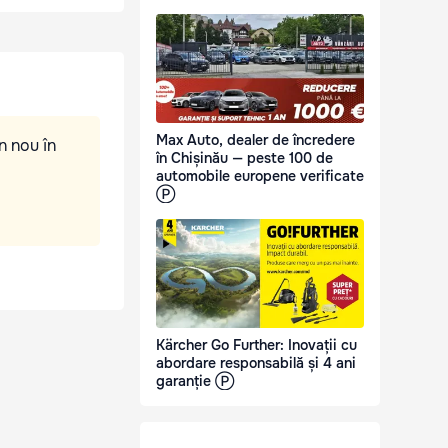
Max Auto, dealer de încredere
n nou în
în Chișinău — peste 100 de
automobile europene verificate
Ⓟ
Kärcher Go Further: Inovații cu
abordare responsabilă și 4 ani
garanție Ⓟ