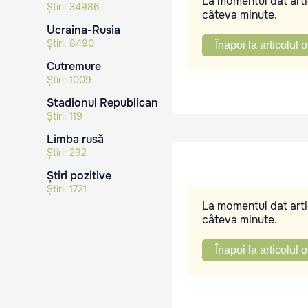
La momentul dat artic
Știri:
34986
câteva minute.
Ucraina-Rusia
Știri:
8490
Înapoi la articolul o
Cutremure
Știri:
1009
Stadionul Republican
Știri:
119
Limba rusă
Știri:
292
Știri pozitive
Știri:
1721
La momentul dat artic
câteva minute.
Înapoi la articolul o