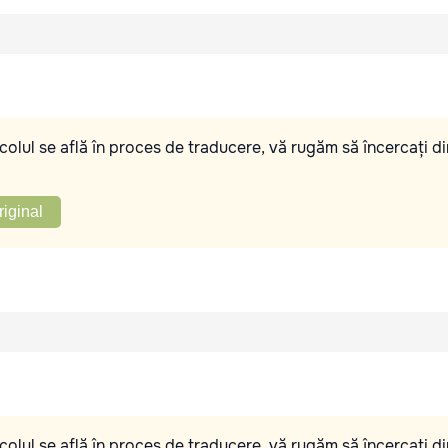
olul se află în proces de traducere, vă rugăm să încercați di
riginal
olul se află în proces de traducere, vă rugăm să încercați di