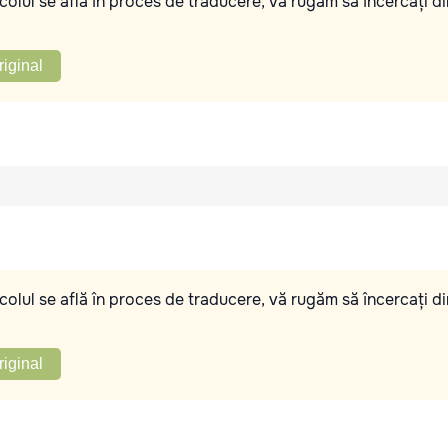
olul se află în proces de traducere, vă rugăm să încercați di
riginal
olul se află în proces de traducere, vă rugăm să încercați di
riginal