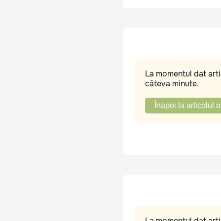
La momentul dat artic
câteva minute.
Înapoi la articolul o
La momentul dat artic