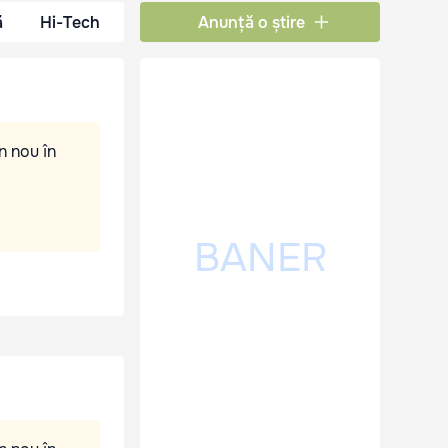
ă
Hi-Tech
Anunță o știre
n nou în