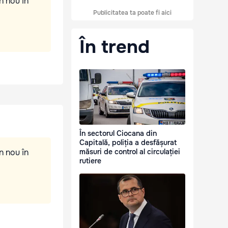
n nou în
Publicitatea ta poate fi aici
În trend
În sectorul Ciocana din
Capitală, poliția a desfășurat
n nou în
măsuri de control al circulației
rutiere