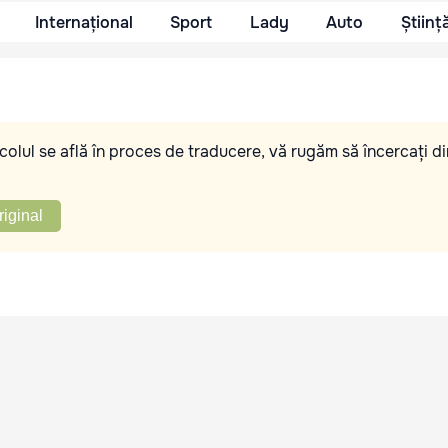
Internațional
Sport
Lady
Auto
Științ
olul se află în proces de traducere, vă rugăm să încercați di
riginal