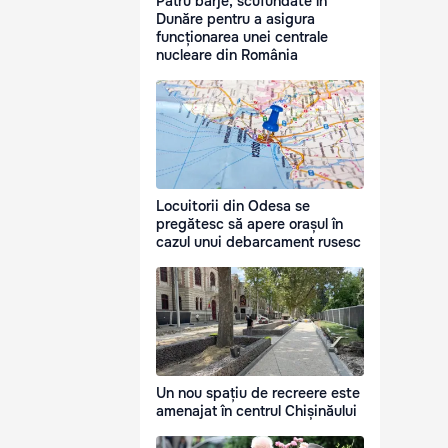
Patru barje, scufundate în
Dunăre pentru a asigura
funcționarea unei centrale
nucleare din România
Locuitorii din Odesa se
pregătesc să apere orașul în
cazul unui debarcament rusesc
Un nou spațiu de recreere este
amenajat în centrul Chișinăului