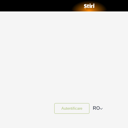
⌵
RO
Autentificare