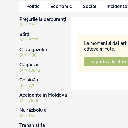
Politic
Economic
Social
Incidente
Prețurile la carburanți
Știri:
377
Bălți
Știri:
5727
La momentul dat artic
câteva minute.
Criza gazelor
Știri:
408
Înapoi la articolul o
Găgăuzia
Știri:
10842
Chișinău
Știri:
771
Accidente în Moldova
Știri:
7825
Nu războiului
Știri:
131
Transnistria