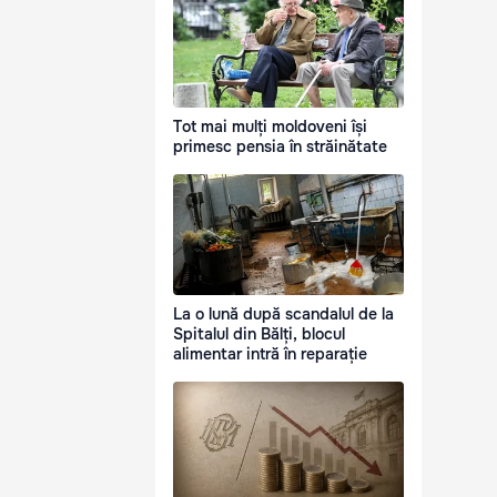
Tot mai mulți moldoveni își
primesc pensia în străinătate
La o lună după scandalul de la
Spitalul din Bălți, blocul
alimentar intră în reparație