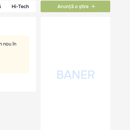
ă
Hi-Tech
Anunță o știre
n nou în