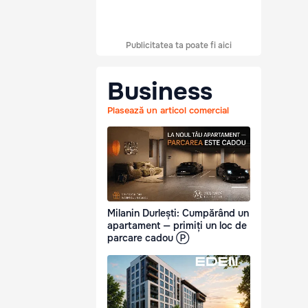
Publicitatea ta poate fi aici
Business
Plasează un articol comercial
Milanin Durlești: Cumpărând un
apartament — primiți un loc de
parcare cadou Ⓟ