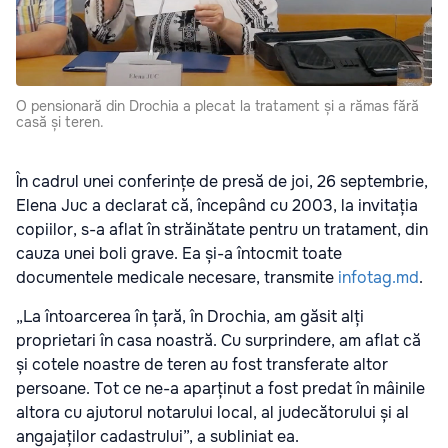
O pensionară din Drochia a plecat la tratament și a rămas fără
casă și teren.
În cadrul unei conferințe de presă de joi, 26 septembrie,
Elena Juc a declarat că, începând cu 2003, la invitația
copiilor, s-a aflat în străinătate pentru un tratament, din
cauza unei boli grave. Ea și-a întocmit toate
documentele medicale necesare, transmite
infotag.md
.
„La întoarcerea în țară, în Drochia, am găsit alți
proprietari în casa noastră. Cu surprindere, am aflat că
și cotele noastre de teren au fost transferate altor
persoane. Tot ce ne-a aparținut a fost predat în mâinile
altora cu ajutorul notarului local, al judecătorului și al
angajaților cadastrului”, a subliniat ea.