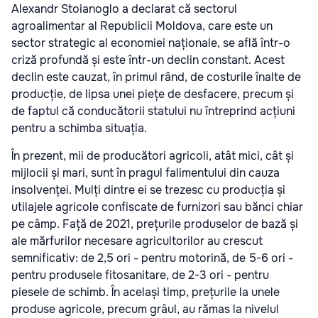
Alexandr Stoianoglo a declarat că sectorul
agroalimentar al Republicii Moldova, care este un
sector strategic al economiei naționale, se află într-o
criză profundă și este într-un declin constant. Acest
declin este cauzat, în primul rând, de costurile înalte de
producție, de lipsa unei piețe de desfacere, precum și
de faptul că conducătorii statului nu întreprind acțiuni
pentru a schimba situația.
În prezent, mii de producători agricoli, atât mici, cât și
mijlocii și mari, sunt în pragul falimentului din cauza
insolvenței. Mulți dintre ei se trezesc cu producția și
utilajele agricole confiscate de furnizori sau bănci chiar
pe câmp. Față de 2021, prețurile produselor de bază și
ale mărfurilor necesare agricultorilor au crescut
semnificativ: de 2,5 ori - pentru motorină, de 5-6 ori -
pentru produsele fitosanitare, de 2-3 ori - pentru
piesele de schimb. În același timp, prețurile la unele
produse agricole, precum grâul, au rămas la nivelul