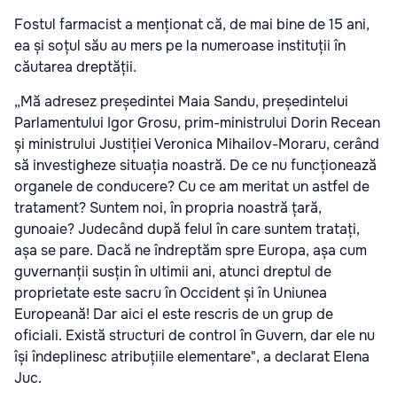
Fostul farmacist a menționat că, de mai bine de 15 ani,
ea și soțul său au mers pe la numeroase instituții în
căutarea dreptății.
„Mă adresez președintei Maia Sandu, președintelui
Parlamentului Igor Grosu, prim-ministrului Dorin Recean
și ministrului Justiției Veronica Mihailov-Moraru, cerând
să investigheze situația noastră. De ce nu funcționează
organele de conducere? Cu ce am meritat un astfel de
tratament? Suntem noi, în propria noastră țară,
gunoaie? Judecând după felul în care suntem tratați,
așa se pare. Dacă ne îndreptăm spre Europa, așa cum
guvernanții susțin în ultimii ani, atunci dreptul de
proprietate este sacru în Occident și în Uniunea
Europeană! Dar aici el este rescris de un grup de
oficiali. Există structuri de control în Guvern, dar ele nu
își îndeplinesc atribuțiile elementare", a declarat Elena
Juc.