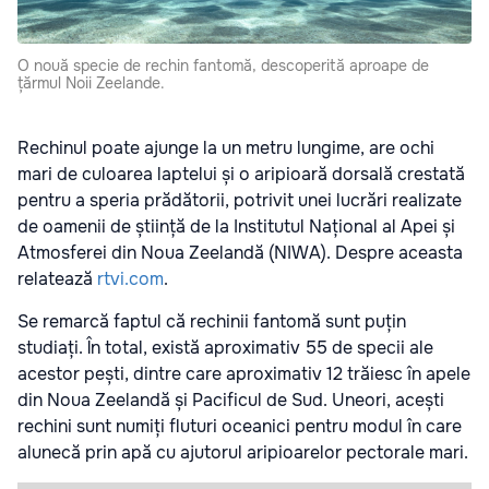
O nouă specie de rechin fantomă, descoperită aproape de
țărmul Noii Zeelande.
Rechinul poate ajunge la un metru lungime, are ochi
mari de culoarea laptelui și o aripioară dorsală crestată
pentru a speria prădătorii, potrivit unei lucrări realizate
de oamenii de știință de la Institutul Național al Apei și
Atmosferei din Noua Zeelandă (NIWA). Despre aceasta
relatează
rtvi.com
.
Se remarcă faptul că rechinii fantomă sunt puțin
studiați. În total, există aproximativ 55 de specii ale
acestor pești, dintre care aproximativ 12 trăiesc în apele
din Noua Zeelandă și Pacificul de Sud. Uneori, acești
rechini sunt numiți fluturi oceanici pentru modul în care
alunecă prin apă cu ajutorul aripioarelor pectorale mari.