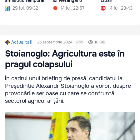
armistițiu temporar
lui Netanyahu
Liban
29 Iul. 09:32
14 Iul. 22:57
14 Iul. 23:43
Actualitati
26 septembrie 2024, 16:59
10 816
Stoianoglo: Agricultura este în
pragul colapsului
În cadrul unui briefing de presă, candidatul la
Președinție Alexandr Stoianoglo a vorbit despre
provocările serioase cu care se confruntă
sectorul agricol al țării.