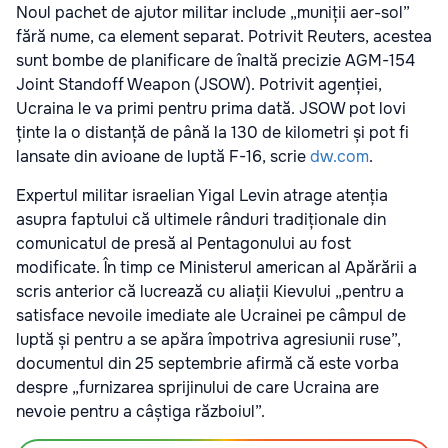
Noul pachet de ajutor militar include „muniții aer-sol”
fără nume, ca element separat. Potrivit Reuters, acestea
sunt bombe de planificare de înaltă precizie AGM-154
Joint Standoff Weapon (JSOW). Potrivit agenției,
Ucraina le va primi pentru prima dată. JSOW pot lovi
ținte la o distanță de până la 130 de kilometri și pot fi
lansate din avioane de luptă F-16, scrie
dw.com
.
Expertul militar israelian Yigal Levin atrage atenția
asupra faptului că ultimele rânduri tradiționale din
comunicatul de presă al Pentagonului au fost
modificate. În timp ce Ministerul american al Apărării a
scris anterior că lucrează cu aliații Kievului „pentru a
satisface nevoile imediate ale Ucrainei pe câmpul de
luptă și pentru a se apăra împotriva agresiunii ruse”,
documentul din 25 septembrie afirmă că este vorba
despre „furnizarea sprijinului de care Ucraina are
nevoie pentru a câștiga războiul”.