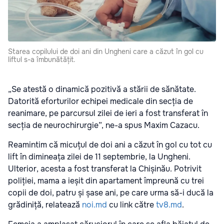
Starea copilului de doi ani din Ungheni care a căzut în gol cu
liftul s-a îmbunătățit.
„Se atestă o dinamică pozitivă a stării de sănătate.
Datorită eforturilor echipei medicale din secția de
reanimare, pe parcursul zilei de ieri a fost transferat în
secția de neurochirurgie”, ne-a spus Maxim Cazacu.
Reamintim că micuțul de doi ani a căzut în gol cu tot cu
lift în dimineața zilei de 11 septembrie, la Ungheni.
Ulterior, acesta a fost transferat la Chișinău. Potrivit
poliției, mama a ieșit din apartament împreună cu trei
copii de doi, patru și șase ani, pe care urma să-i ducă la
grădiniță, relatează
noi.md
cu link către
tv8.md
.