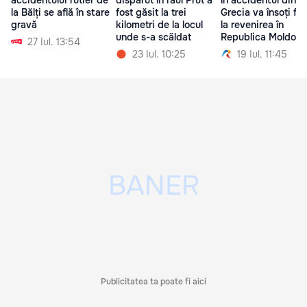
accidentului rutier de
dispărut în râul Prut a
în accidentul din
la Bălți se află în stare
fost găsit la trei
Grecia va însoți fet
gravă
kilometri de la locul
la revenirea în
unde s-a scăldat
Republica Moldova
27 Iul. 13:54
23 Iul. 10:25
19 Iul. 11:45
Publicitatea ta poate fi aici