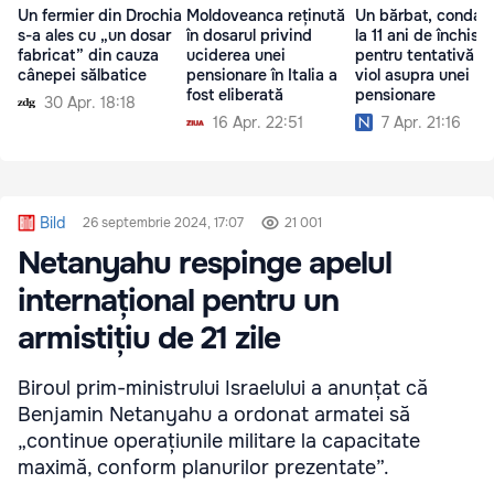
Un fermier din Drochia
Moldoveanca reținută
Un bărbat, condam
s-a ales cu „un dosar
în dosarul privind
la 11 ani de închiso
fabricat” din cauza
uciderea unei
pentru tentativă d
cânepei sălbatice
pensionare în Italia a
viol asupra unei
fost eliberată
pensionare
30 Apr. 18:18
16 Apr. 22:51
7 Apr. 21:16
Bild
26 septembrie 2024, 17:07
21 001
Netanyahu respinge apelul
internațional pentru un
armistițiu de 21 zile
Biroul prim-ministrului Israelului a anunțat că
Benjamin Netanyahu a ordonat armatei să
„continue operațiunile militare la capacitate
maximă, conform planurilor prezentate”.