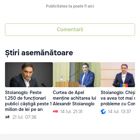
Publicitatea ta poate fi aici
Comentarii
Știri asemănătoare
Stoianoglo: Peste
Curtea de Apel
Stoianoglo: Chișină
1.250 de funcționari
menține achitarea lui
va avea tot mai mu
publici câștigă peste 1
Alexandr Stoianoglo
probleme cu Comra
milion de lei pe an
14 Iul. 21:31
14 Iul. 13:37
21 Iul. 07:36