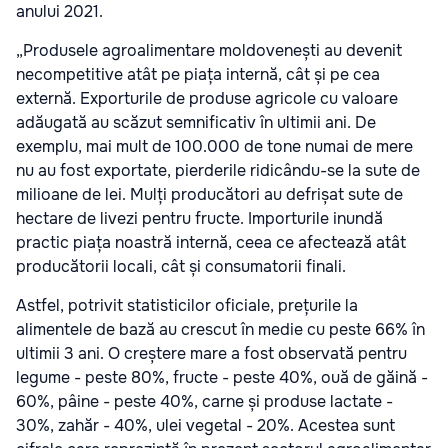
anului 2021.
„Produsele agroalimentare moldovenești au devenit
necompetitive atât pe piața internă, cât și pe cea
externă. Exporturile de produse agricole cu valoare
adăugată au scăzut semnificativ în ultimii ani. De
exemplu, mai mult de 100.000 de tone numai de mere
nu au fost exportate, pierderile ridicându-se la sute de
milioane de lei. Mulți producători au defrișat sute de
hectare de livezi pentru fructe. Importurile inundă
practic piața noastră internă, ceea ce afectează atât
producătorii locali, cât și consumatorii finali.
Astfel, potrivit statisticilor oficiale, prețurile la
alimentele de bază au crescut în medie cu peste 66% în
ultimii 3 ani. O creștere mare a fost observată pentru
legume - peste 80%, fructe - peste 40%, ouă de găină -
60%, pâine - peste 40%, carne și produse lactate -
30%, zahăr - 40%, ulei vegetal - 20%. Acestea sunt