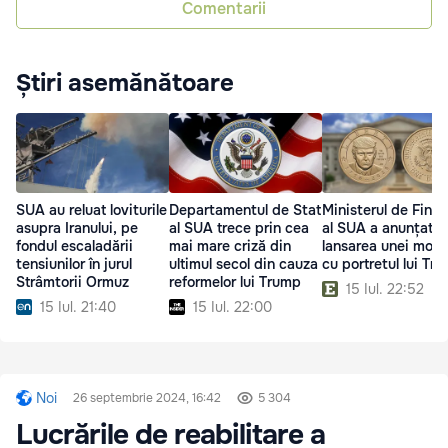
Comentarii
Știri asemănătoare
SUA au reluat loviturile
Departamentul de Stat
Ministerul de Fina
asupra Iranului, pe
al SUA trece prin cea
al SUA a anunțat
fondul escaladării
mai mare criză din
lansarea unei mon
tensiunilor în jurul
ultimul secol din cauza
cu portretul lui Tr
Strâmtorii Ormuz
reformelor lui Trump
15 Iul. 22:52
15 Iul. 21:40
15 Iul. 22:00
Noi
26 septembrie 2024, 16:42
5 304
Lucrările de reabilitare a