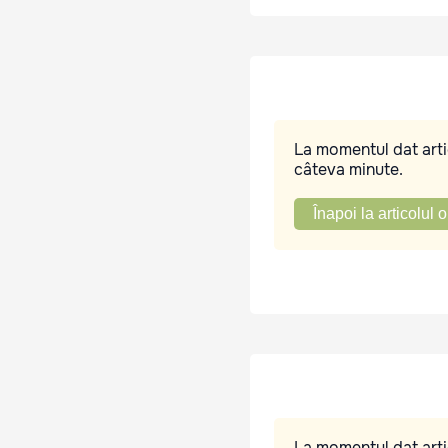
La momentul dat artic
câteva minute.
Înapoi la articolul o
La momentul dat artic