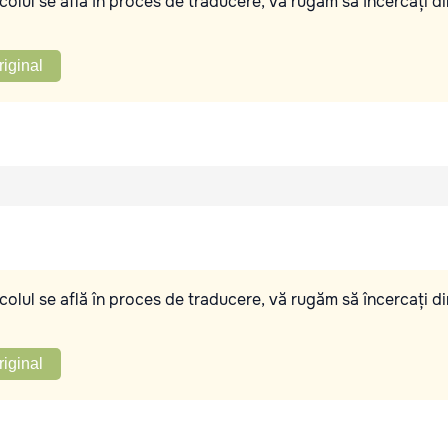
olul se află în proces de traducere, vă rugăm să încercați di
riginal
olul se află în proces de traducere, vă rugăm să încercați di
riginal