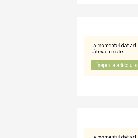
La momentul dat artic
câteva minute.
Înapoi la articolul o
La momentul dat artic