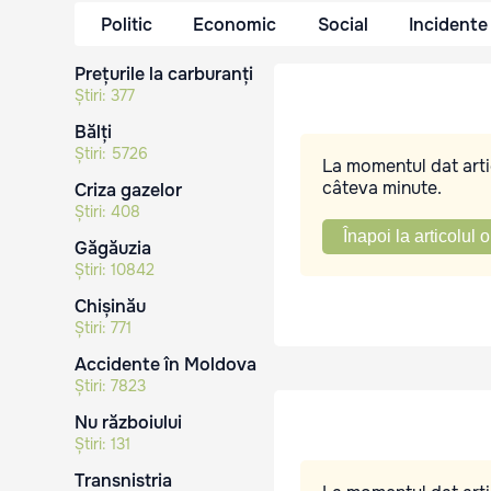
Politic
Economic
Social
Incidente
Prețurile la carburanți
Știri:
377
Bălți
Știri:
5726
La momentul dat artic
câteva minute.
Criza gazelor
Știri:
408
Înapoi la articolul o
Găgăuzia
Știri:
10842
Chișinău
Știri:
771
Accidente în Moldova
Știri:
7823
Nu războiului
Știri:
131
Transnistria