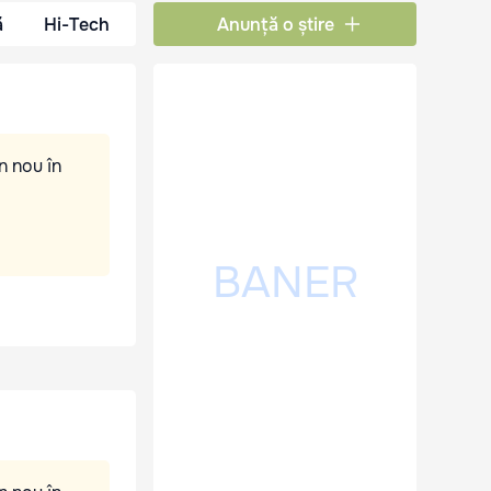
ă
Hi-Tech
Anunță o știre
n nou în