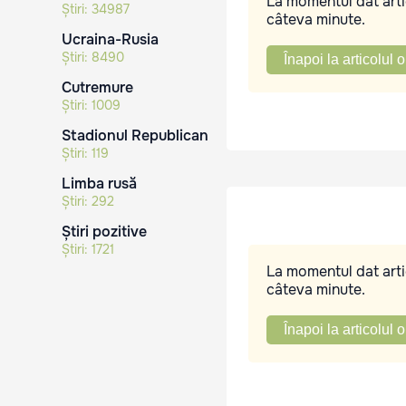
La momentul dat artic
Știri:
34987
câteva minute.
Ucraina-Rusia
Știri:
8490
Înapoi la articolul o
Cutremure
Știri:
1009
Stadionul Republican
Știri:
119
Limba rusă
Știri:
292
Știri pozitive
Știri:
1721
La momentul dat artic
câteva minute.
Înapoi la articolul o