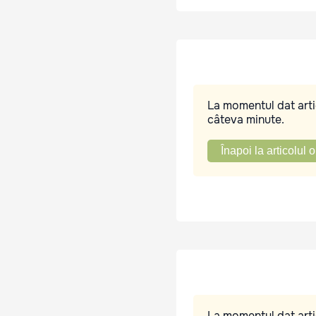
La momentul dat artic
câteva minute.
Înapoi la articolul o
La momentul dat artic