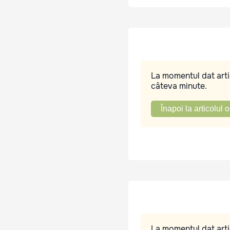
La momentul dat artic
câteva minute.
Înapoi la articolul o
La momentul dat artic