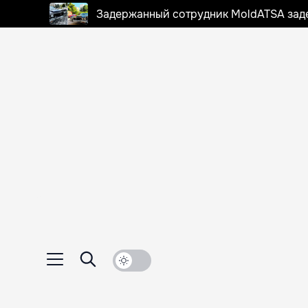
Задержанный сотрудник MoldATSA задек