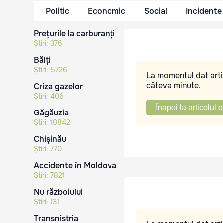
Politic
Economic
Social
Incidente
Prețurile la carburanți
Știri:
376
Bălți
Știri:
5726
La momentul dat artic
câteva minute.
Criza gazelor
Știri:
406
Înapoi la articolul o
Găgăuzia
Știri:
10842
Chișinău
Știri:
770
Accidente în Moldova
Știri:
7821
Nu războiului
Știri:
131
Transnistria