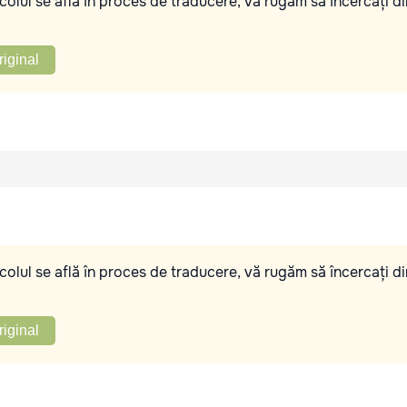
olul se află în proces de traducere, vă rugăm să încercați di
riginal
olul se află în proces de traducere, vă rugăm să încercați di
riginal