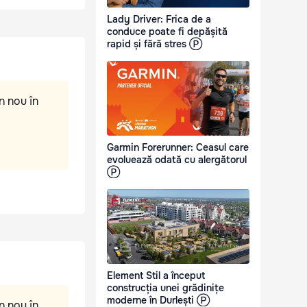
Lady Driver: Frica de a
conduce poate fi depășită
rapid și fără stres Ⓟ
n nou în
Garmin Forerunner: Ceasul care
evoluează odată cu alergătorul
Ⓟ
Element Stil a început
construcția unei grădinițe
moderne în Durlești Ⓟ
n nou în