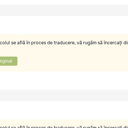
olul se află în proces de traducere, vă rugăm să încercați di
riginal
olul se află în proces de traducere, vă rugăm să încercați di