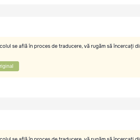
olul se află în proces de traducere, vă rugăm să încercați di
riginal
olul se află în proces de traducere, vă rugăm să încercați di