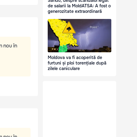
Sandu, despre scandalul legat
de salarii la MoldATSA: A fost o
generozitate extraordinară
n nou în
Moldova va fi acoperită de
furtuni și ploi torențiale după
zilele caniculare
n nou în