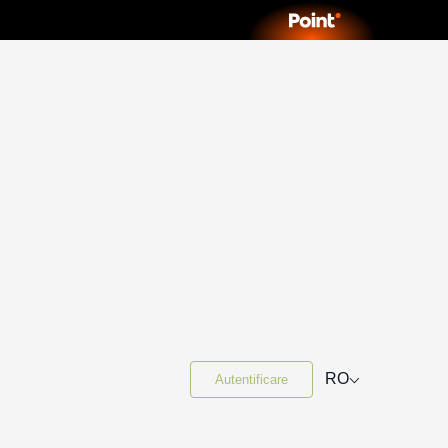
⌵
RO
Autentificare