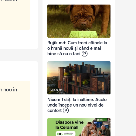
Ryjik.md: Cum treci câinele la
o hrană nouă și când e mai
bine să nu o faci Ⓟ
n nou în
Nixon: Trăiți la înălțime. Acolo
unde începe un nou nivel de
confort Ⓟ