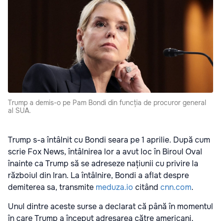
Trump a demis-o pe Pam Bondi din funcția de procuror general
al SUA.
Trump s-a întâlnit cu Bondi seara pe 1 aprilie. După cum
scrie Fox News, întâlnirea lor a avut loc în Biroul Oval
înainte ca Trump să se adreseze națiunii cu privire la
războiul din Iran. La întâlnire, Bondi a aflat despre
demiterea sa, transmite
meduza.io
citând
cnn.com
.
Unul dintre aceste surse a declarat că până în momentul
în care Trump a început adresarea către americani,