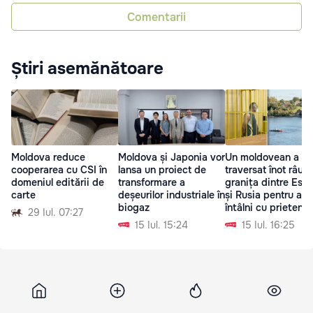
Comentarii
Știri asemănătoare
Moldova reduce
Moldova și Japonia vor
Un moldovean a
cooperarea cu CSI în
lansa un proiect de
traversat înot râul l
domeniul editării de
transformare a
granița dintre Esto
carte
deșeurilor industriale în
și Rusia pentru a s
biogaz
întâlni cu prietena
29 Iul. 07:27
15 Iul. 15:24
15 Iul. 16:25
Ipn
2 aprilie 2026, 20:52
6 682