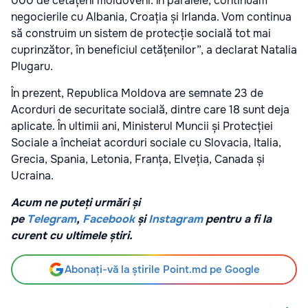
000 de cetățeni moldoveni. În paralele, continuăm
negocierile cu Albania, Croația și Irlanda. Vom continua
să construim un sistem de protecție socială tot mai
cuprinzător, în beneficiul cetățenilor”, a declarat Natalia
Plugaru.
În prezent, Republica Moldova are semnate 23 de
Acorduri de securitate socială, dintre care 18 sunt deja
aplicate. În ultimii ani, Ministerul Muncii și Protecției
Sociale a încheiat acorduri sociale cu Slovacia, Italia,
Grecia, Spania, Letonia, Franța, Elveția, Canada și
Ucraina.
Acum ne puteți urmări și
pe
Telegram
,
Facebook
și
Instagram
pentru a fi la
curent cu ultimele știri.
Abonați-vă la știrile Point.md pe Google