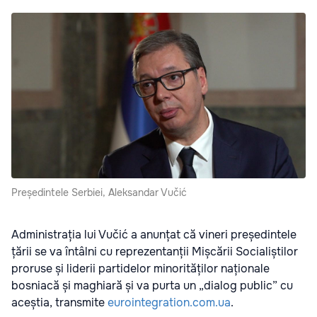
Președintele Serbiei, Aleksandar Vučić
Administrația lui Vučić a anunțat că vineri președintele
țării se va întâlni cu reprezentanții Mișcării Socialiștilor
proruse și liderii partidelor minorităților naționale
bosniacă și maghiară și va purta un „dialog public” cu
aceștia, transmite
eurointegration.com.ua
.