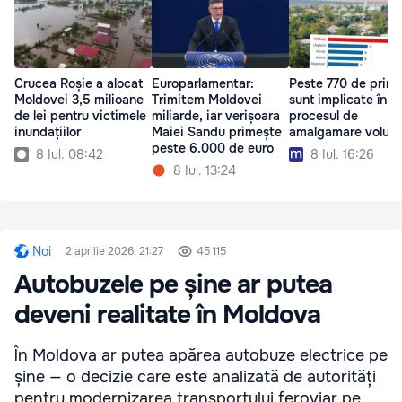
Crucea Roșie a alocat
Europarlamentar:
Peste 770 de primă
Moldovei 3,5 milioane
Trimitem Moldovei
sunt implicate în
de lei pentru victimele
miliarde, iar verișoara
procesul de
inundațiilor
Maiei Sandu primește
amalgamare volunt
peste 6.000 de euro
8 Iul. 08:42
8 Iul. 16:26
8 Iul. 13:24
Noi
2 aprilie 2026, 21:27
45 115
Autobuzele pe șine ar putea
deveni realitate în Moldova
În Moldova ar putea apărea autobuze electrice pe
șine — o decizie care este analizată de autorități
pentru modernizarea transportului feroviar pe