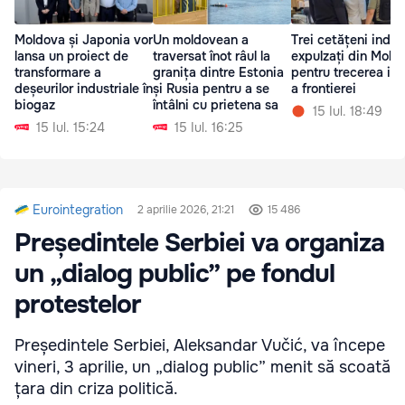
Moldova și Japonia vor
Un moldovean a
Trei cetățeni indien
lansa un proiect de
traversat înot râul la
expulzați din Mold
transformare a
granița dintre Estonia
pentru trecerea ile
deșeurilor industriale în
și Rusia pentru a se
a frontierei
biogaz
întâlni cu prietena sa
15 Iul. 18:49
15 Iul. 15:24
15 Iul. 16:25
Eurointegration
2 aprilie 2026, 21:21
15 486
Președintele Serbiei va organiza
un „dialog public” pe fondul
protestelor
Președintele Serbiei, Aleksandar Vučić, va începe
vineri, 3 aprilie, un „dialog public” menit să scoată
țara din criza politică.