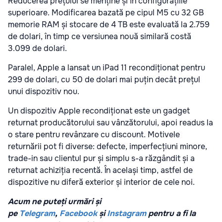
Reducerea prețului se menține și în configurațiile
superioare. Modificarea bazată pe cipul M5 cu 32 GB
memorie RAM și stocare de 4 TB este evaluată la 2.759
de dolari, în timp ce versiunea nouă similară costă
3.099 de dolari.
Paralel, Apple a lansat un iPad 11 recondiționat pentru
299 de dolari, cu 50 de dolari mai puțin decât prețul
unui dispozitiv nou.
Un dispozitiv Apple recondiționat este un gadget
returnat producătorului sau vânzătorului, apoi readus la
o stare pentru revânzare cu discount. Motivele
returnării pot fi diverse: defecte, imperfecțiuni minore,
trade-in sau clientul pur și simplu s-a răzgândit și a
returnat achiziția recentă. În același timp, astfel de
dispozitive nu diferă exterior și interior de cele noi.
Acum ne puteți urmări și
pe
Telegram
,
Facebook
și
Instagram
pentru a fi la