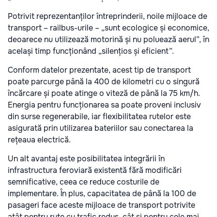
Potrivit reprezentanților întreprinderii, noile mijloace de
transport – railbus-urile – „sunt ecologice și economice,
deoarece nu utilizează motorină și nu poluează aerul”, în
același timp funcționând „silențios și eficient”.
Conform datelor prezentate, acest tip de transport
poate parcurge până la 400 de kilometri cu o singură
încărcare și poate atinge o viteză de până la 75 km/h.
Energia pentru funcționarea sa poate proveni inclusiv
din surse regenerabile, iar flexibilitatea rutelor este
asigurată prin utilizarea bateriilor sau conectarea la
rețeaua electrică.
Un alt avantaj este posibilitatea integrării în
infrastructura feroviară existentă fără modificări
semnificative, ceea ce reduce costurile de
implementare. În plus, capacitatea de până la 100 de
pasageri face aceste mijloace de transport potrivite
atât pentru rute cu trafic redus, cât și pentru cele mai