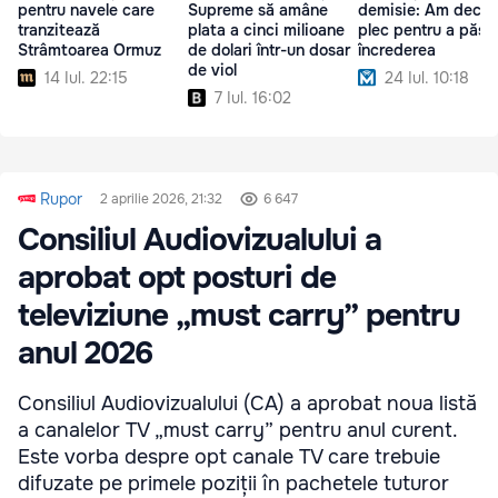
pentru navele care
Supreme să amâne
demisie: Am decis
tranzitează
plata a cinci milioane
plec pentru a păst
Strâmtoarea Ormuz
de dolari într-un dosar
încrederea
de viol
14 Iul. 22:15
24 Iul. 10:18
7 Iul. 16:02
Rupor
2 aprilie 2026, 21:32
6 647
Consiliul Audiovizualului a
aprobat opt posturi de
televiziune „must carry” pentru
anul 2026
Consiliul Audiovizualului (CA) a aprobat noua listă
a canalelor TV „must carry” pentru anul curent.
Este vorba despre opt canale TV care trebuie
difuzate pe primele poziții în pachetele tuturor