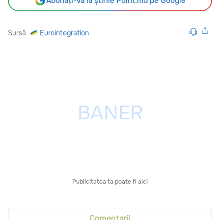
Abonați-vă la știrile Point.md pe Google
Sursă
Eurointegration
Publicitatea ta poate fi aici
Comentarii