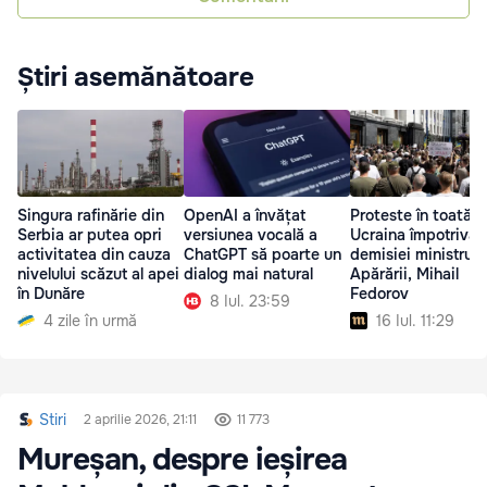
Știri asemănătoare
Singura rafinărie din
OpenAI a învățat
Proteste în toată
Serbia ar putea opri
versiunea vocală a
Ucraina împotriva
activitatea din cauza
ChatGPT să poarte un
demisiei ministrulu
nivelului scăzut al apei
dialog mai natural
Apărării, Mihail
în Dunăre
Fedorov
8 Iul. 23:59
4 zile în urmă
16 Iul. 11:29
Stiri
2 aprilie 2026, 21:11
11 773
Mureșan, despre ieșirea