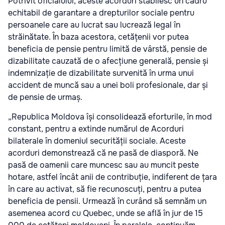
Potrivit oficialului, aceste acorduri stabilesc un cadru
echitabil de garantare a drepturilor sociale pentru
persoanele care au lucrat sau lucrează legal în
străinătate. În baza acestora, cetățenii vor putea
beneficia de pensie pentru limită de vârstă, pensie de
dizabilitate cauzată de o afecțiune generală, pensie și
indemnizație de dizabilitate survenită în urma unui
accident de muncă sau a unei boli profesionale, dar și
de pensie de urmaș.
„Republica Moldova își consolidează eforturile, în mod
constant, pentru a extinde numărul de Acorduri
bilaterale în domeniul securității sociale. Aceste
acorduri demonstrează că ne pasă de diasporă. Ne
pasă de oamenii care muncesc sau au muncit peste
hotare, astfel încât anii de contribuție, indiferent de țara
în care au activat, să fie recunoscuți, pentru a putea
beneficia de pensii. Urmează în curând să semnăm un
asemenea acord cu Quebec, unde se află în jur de 15