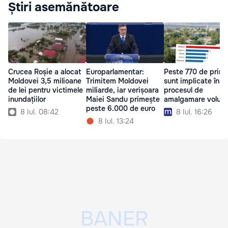
Știri asemănătoare
Crucea Roșie a alocat
Europarlamentar:
Peste 770 de primă
Moldovei 3,5 milioane
Trimitem Moldovei
sunt implicate în
de lei pentru victimele
miliarde, iar verișoara
procesul de
inundațiilor
Maiei Sandu primește
amalgamare volunt
peste 6.000 de euro
8 Iul. 08:42
8 Iul. 16:26
8 Iul. 13:24