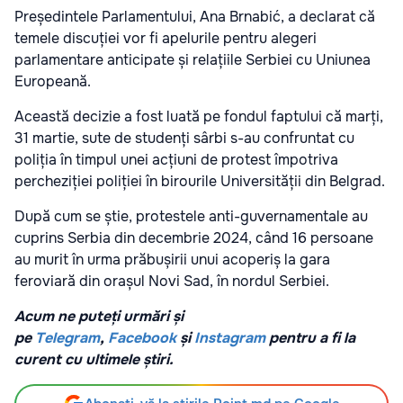
Președintele Parlamentului, Ana Brnabić, a declarat că
temele discuției vor fi apelurile pentru alegeri
parlamentare anticipate și relațiile Serbiei cu Uniunea
Europeană.
Această decizie a fost luată pe fondul faptului că marți,
31 martie, sute de studenți sârbi s-au confruntat cu
poliția în timpul unei acțiuni de protest împotriva
percheziției poliției în birourile Universității din Belgrad.
După cum se știe, protestele anti-guvernamentale au
cuprins Serbia din decembrie 2024, când 16 persoane
au murit în urma prăbușirii unui acoperiș la gara
feroviară din orașul Novi Sad, în nordul Serbiei.
Acum ne puteți urmări și
pe
Telegram
,
Facebook
și
Instagram
pentru a fi la
curent cu ultimele știri.