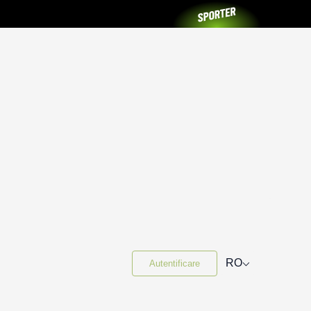
⌵
RO
Autentificare