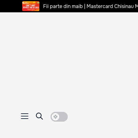
Fii parte din maib | Mastercard Chisinau 