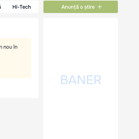
ă
Hi-Tech
Anunță o știre
n nou în