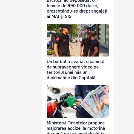
Escrocii au deposedat o
femeie de 990.000 de lei,
prezentându-se drept angajați
ai MAI și SIS
Un bărbat a avariat o cameră
de supraveghere video pe
teritoriul unei misiunii
diplomatice din Capitală
Ministerul Finanțelor propune
majorarea accizei la motorină
de două ori mai mult decât la