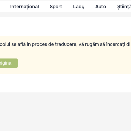
Internațional
Sport
Lady
Auto
Științ
olul se află în proces de traducere, vă rugăm să încercați di
riginal