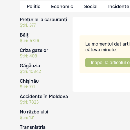
Politic
Economic
Social
Incidente
Prețurile la carburanți
Știri:
377
Bălți
Știri:
5726
La momentul dat artic
câteva minute.
Criza gazelor
Știri:
408
Înapoi la articolul o
Găgăuzia
Știri:
10842
Chișinău
Știri:
771
Accidente în Moldova
Știri:
7823
Nu războiului
Știri:
131
Transnistria