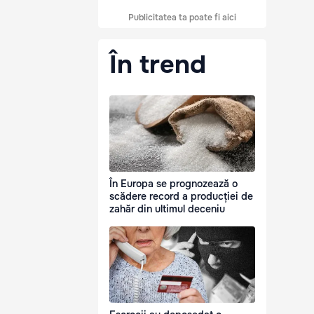
Publicitatea ta poate fi aici
În trend
În Europa se prognozează o
scădere record a producției de
zahăr din ultimul deceniu