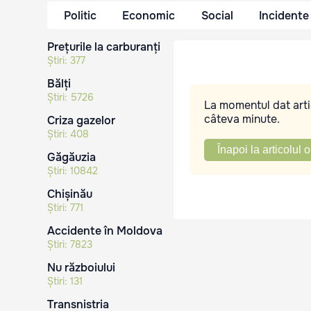
Politic
Economic
Social
Incidente
Prețurile la carburanți
Știri:
377
Bălți
Știri:
5726
La momentul dat artic
câteva minute.
Criza gazelor
Știri:
408
Înapoi la articolul o
Găgăuzia
Știri:
10842
Chișinău
Știri:
771
Accidente în Moldova
Știri:
7823
Nu războiului
Știri:
131
Transnistria