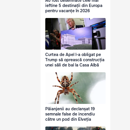
Au fost desemnate cele mai
ieftine 5 destinații din Europa
pentru vacanțe în 2026
Curtea de Apel l-a obligat pe
Trump să oprească construcția
unei săli de bal la Casa Albă
Păianjenii au declanșat 19
semnale false de incendiu
către un pod din Elveția