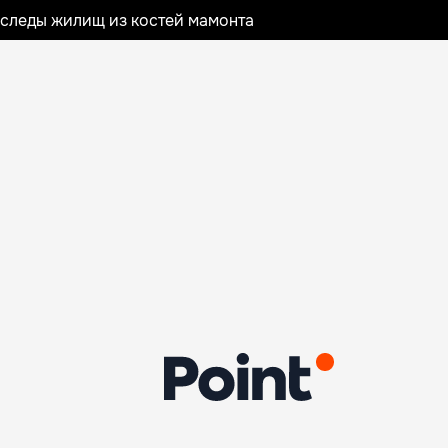
следы жилищ из костей мамонта