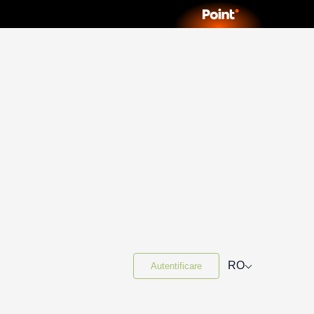
⌵
RO
Autentificare