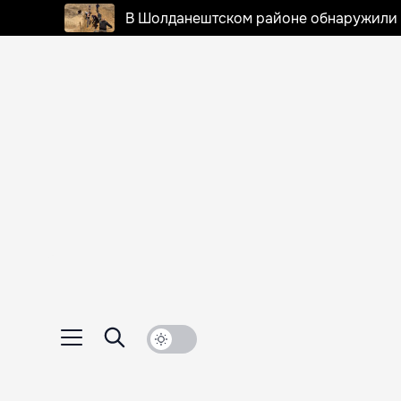
В Шолданештском районе обнаружили 