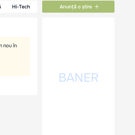
ă
Hi-Tech
Anunță o știre
n nou în