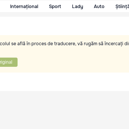
Internațional
Sport
Lady
Auto
Științ
olul se află în proces de traducere, vă rugăm să încercați di
riginal