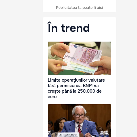
Publicitatea ta poate fi aici
În trend
Limita operațiunilor valutare
fără permisiunea BNM va
crește până la 250.000 de
euro