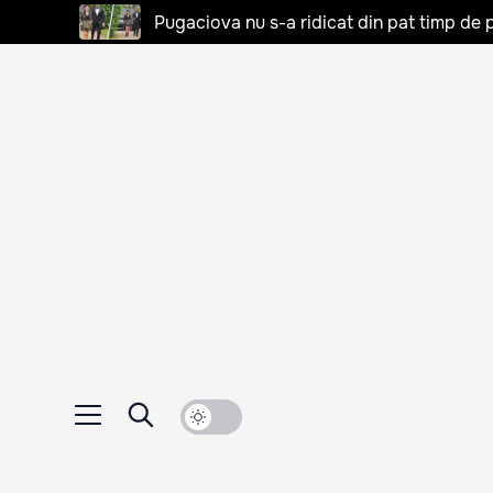
Pugaciova nu s-a ridicat din pat timp de pa