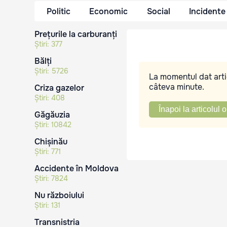
Politic
Economic
Social
Incidente
Prețurile la carburanți
Știri:
377
Bălți
Știri:
5726
La momentul dat artic
câteva minute.
Criza gazelor
Știri:
408
Înapoi la articolul o
Găgăuzia
Știri:
10842
Chișinău
Știri:
771
Accidente în Moldova
Știri:
7824
Nu războiului
Știri:
131
Transnistria