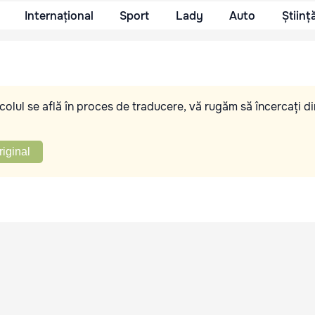
Internațional
Sport
Lady
Auto
Științ
olul se află în proces de traducere, vă rugăm să încercați di
riginal