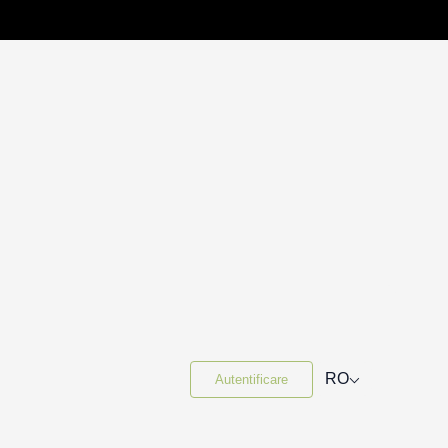
⌵
RO
Autentificare