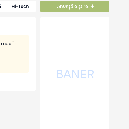
ă
Hi-Tech
Anunță o știre
n nou în