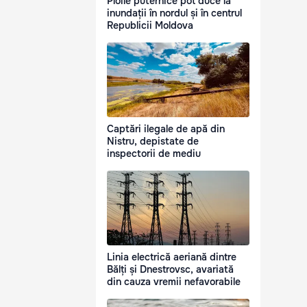
Ploile puternice pot duce la
inundații în nordul și în centrul
Republicii Moldova
Captări ilegale de apă din
Nistru, depistate de
inspectorii de mediu
Linia electrică aeriană dintre
Bălți și Dnestrovsc, avariată
din cauza vremii nefavorabile