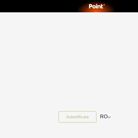
⌵
RO
Autentificare