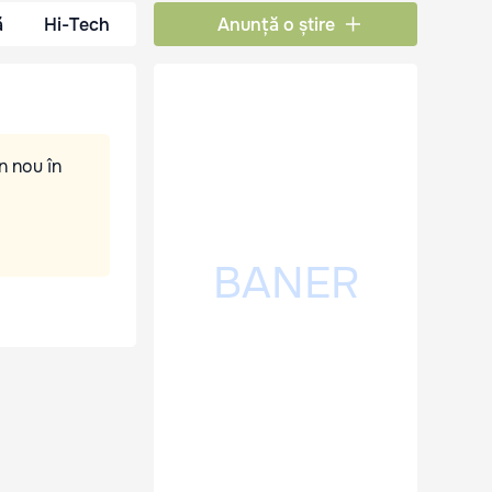
ă
Hi-Tech
Anunță o știre
n nou în