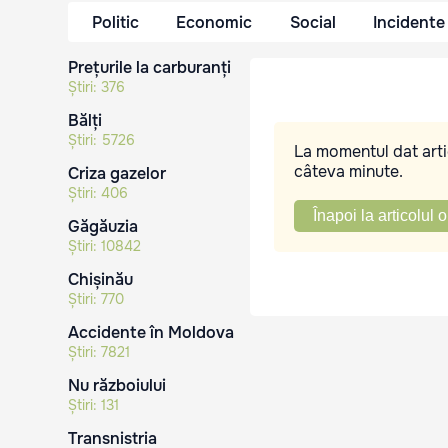
Politic
Economic
Social
Incidente
Prețurile la carburanți
Știri:
376
Bălți
Știri:
5726
La momentul dat artic
câteva minute.
Criza gazelor
Știri:
406
Înapoi la articolul o
Găgăuzia
Știri:
10842
Chișinău
Știri:
770
Accidente în Moldova
Știri:
7821
Nu războiului
Știri:
131
Transnistria