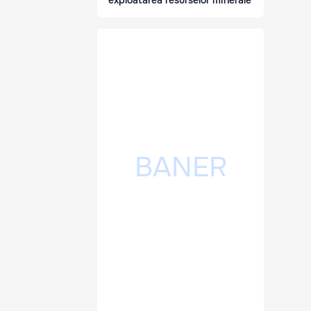
exploatarea resurselor minerale