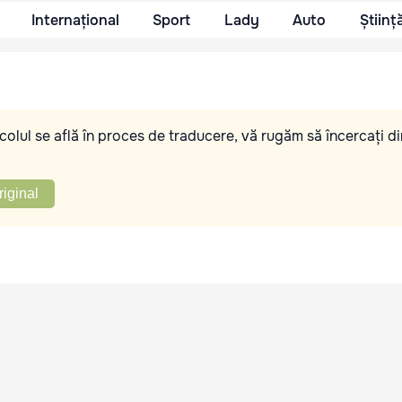
Internațional
Sport
Lady
Auto
Științ
olul se află în proces de traducere, vă rugăm să încercați di
riginal