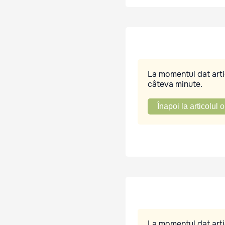
La momentul dat artic
câteva minute.
Înapoi la articolul o
La momentul dat artic