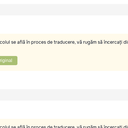
olul se află în proces de traducere, vă rugăm să încercați di
riginal
olul se află în proces de traducere, vă rugăm să încercați di