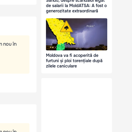
Sandu, despre scandalul legat
de salarii la MoldATSA: A fost o
generozitate extraordinară
n nou în
Moldova va fi acoperită de
furtuni și ploi torențiale după
zilele caniculare
n nou în