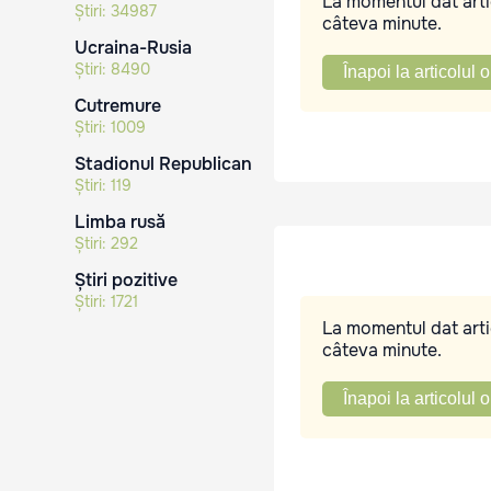
La momentul dat artic
Știri:
34987
câteva minute.
Ucraina-Rusia
Știri:
8490
Înapoi la articolul o
Cutremure
Știri:
1009
Stadionul Republican
Știri:
119
Limba rusă
Știri:
292
Știri pozitive
Știri:
1721
La momentul dat artic
câteva minute.
Înapoi la articolul o