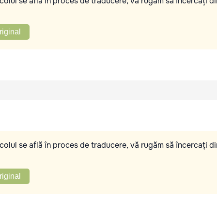
olul se află în proces de traducere, vă rugăm să încercați di
riginal
olul se află în proces de traducere, vă rugăm să încercați di
riginal