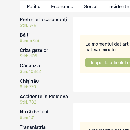
Politic
Economic
Social
Incidente
Prețurile la carburanți
Știri:
376
Bălți
Știri:
5726
La momentul dat artic
câteva minute.
Criza gazelor
Știri:
406
Înapoi la articolul o
Găgăuzia
Știri:
10842
Chișinău
Știri:
770
Accidente în Moldova
Știri:
7821
Nu războiului
Știri:
131
Transnistria