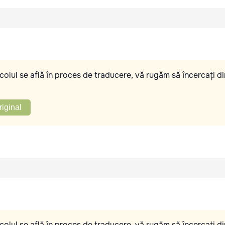
olul se află în proces de traducere, vă rugăm să încercați di
riginal
olul se află în proces de traducere, vă rugăm să încercați di