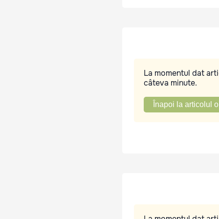
La momentul dat artic
câteva minute.
Înapoi la articolul o
La momentul dat artic