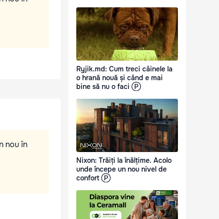
Ryjik.md: Cum treci câinele la
o hrană nouă și când e mai
bine să nu o faci Ⓟ
n nou în
Nixon: Trăiți la înălțime. Acolo
unde începe un nou nivel de
confort Ⓟ