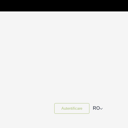
⌵
RO
Autentificare