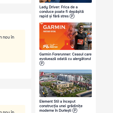
Lady Driver: Frica de a
conduce poate fi depășită
rapid și fără stres Ⓟ
n nou în
Garmin Forerunner: Ceasul care
evoluează odată cu alergătorul
Ⓟ
Element Stil a început
construcția unei grădinițe
moderne în Durlești Ⓟ
n nou în