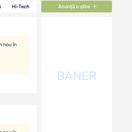
ă
Hi-Tech
Anunță o știre
n nou în