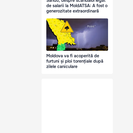
Sandu, despre scandalul legat
de salarii la MoldATSA: A fost o
generozitate extraordinară
Moldova va fi acoperită de
furtuni și ploi torențiale după
zilele caniculare