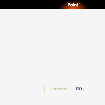
⌵
RO
Autentificare