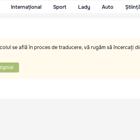
Internațional
Sport
Lady
Auto
Științ
olul se află în proces de traducere, vă rugăm să încercați di
riginal