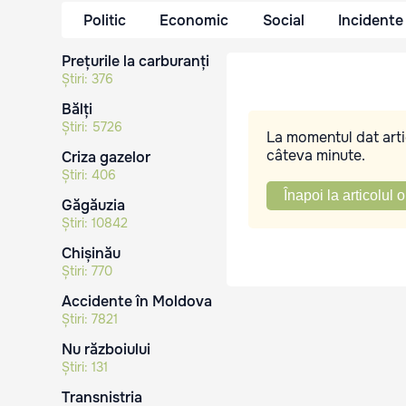
Politic
Economic
Social
Incidente
Prețurile la carburanți
Știri:
376
Bălți
Știri:
5726
La momentul dat artic
câteva minute.
Criza gazelor
Știri:
406
Înapoi la articolul o
Găgăuzia
Știri:
10842
Chișinău
Știri:
770
Accidente în Moldova
Știri:
7821
Nu războiului
Știri:
131
Transnistria