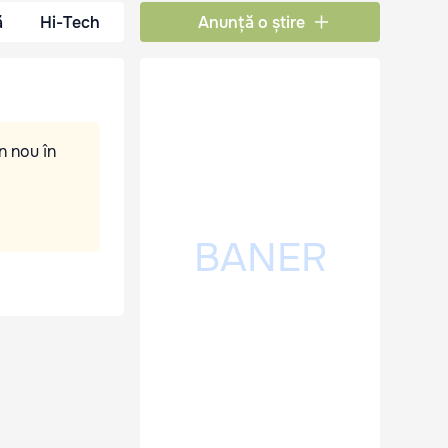
ă
Hi-Tech
Anunță o știre
n nou în