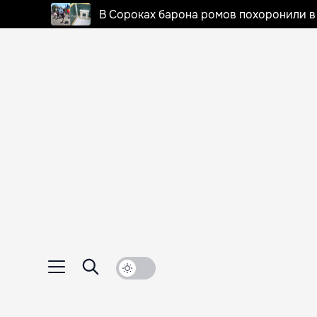
В Сороках барона ромов похоронили в