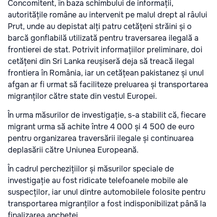
Concomitent, în baza schimbului de informații,
autoritățile române au intervenit pe malul drept al râului
Prut, unde au depistat alți patru cetățeni străini și o
barcă gonflabilă utilizată pentru traversarea ilegală a
frontierei de stat. Potrivit informațiilor preliminare, doi
cetățeni din Sri Lanka reușiseră deja să treacă ilegal
frontiera în România, iar un cetățean pakistanez și unul
afgan ar fi urmat să faciliteze preluarea și transportarea
migranților către state din vestul Europei.
În urma măsurilor de investigație, s-a stabilit că, fiecare
migrant urma să achite între 4 000 și 4 500 de euro
pentru organizarea traversării ilegale și continuarea
deplasării către Uniunea Europeană.
În cadrul perchezițiilor și măsurilor speciale de
investigație au fost ridicate telefoanele mobile ale
suspecților, iar unul dintre automobilele folosite pentru
transportarea migranților a fost indisponibilizat până la
finalizarea anchetei.