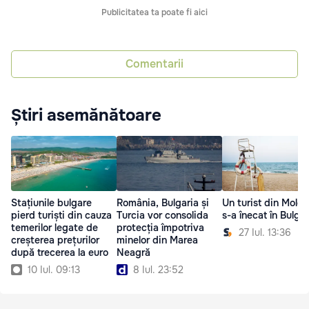
Publicitatea ta poate fi aici
Comentarii
Știri asemănătoare
Stațiunile bulgare
România, Bulgaria și
Un turist din Mold
pierd turiști din cauza
Turcia vor consolida
s-a înecat în Bulgar
temerilor legate de
protecția împotriva
27 Iul. 13:36
creșterea prețurilor
minelor din Marea
după trecerea la euro
Neagră
10 Iul. 09:13
8 Iul. 23:52