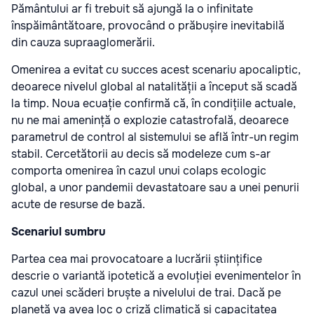
Pământului ar fi trebuit să ajungă la o infinitate
înspăimântătoare, provocând o prăbușire inevitabilă
din cauza supraaglomerării.
Omenirea a evitat cu succes acest scenariu apocaliptic,
deoarece nivelul global al natalității a început să scadă
la timp. Noua ecuație confirmă că, în condițiile actuale,
nu ne mai amenință o explozie catastrofală, deoarece
parametrul de control al sistemului se află într-un regim
stabil. Cercetătorii au decis să modeleze cum s-ar
comporta omenirea în cazul unui colaps ecologic
global, a unor pandemii devastatoare sau a unei penurii
acute de resurse de bază.
Scenariul sumbru
Partea cea mai provocatoare a lucrării științifice
descrie o variantă ipotetică a evoluției evenimentelor în
cazul unei scăderi bruște a nivelului de trai. Dacă pe
planetă va avea loc o criză climatică și capacitatea