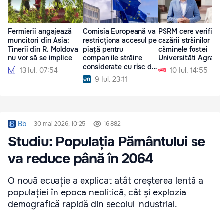
Fermierii angajează
Comisia Europeană va
PSRM cere verifica
muncitori din Asia:
restricționa accesul pe
cazării străinilor în
Tinerii din R. Moldova
piață pentru
căminele fostei
nu vor să se implice
companiile străine
Universități Agrare
considerate cu risc de
13 Iul. 07:54
10 Iul. 14:55
interferență
9 Iul. 23:11
Bb
30 mai 2026, 10:25
16 882
Studiu: Populația Pământului se
va reduce până în 2064
O nouă ecuație a explicat atât creșterea lentă a
populației în epoca neolitică, cât și explozia
demografică rapidă din secolul industrial.