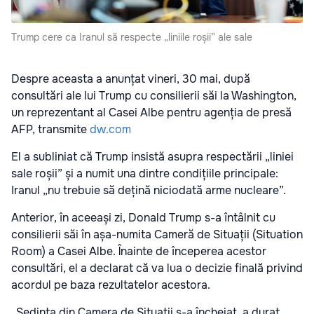
Trump cere ca Iranul să respecte „liniile roșii” ale sale
Despre aceasta a anunțat vineri, 30 mai, după
consultări ale lui Trump cu consilierii săi la Washington,
un reprezentant al Casei Albe pentru agenția de presă
AFP, transmite
dw.com
El a subliniat că Trump insistă asupra respectării „liniei
sale roșii” și a numit una dintre condițiile principale:
Iranul „nu trebuie să dețină niciodată arme nucleare”.
Anterior, în aceeași zi, Donald Trump s-a întâlnit cu
consilierii săi în așa-numita Cameră de Situații (Situation
Room) a Casei Albe. Înainte de începerea acestor
consultări, el a declarat că va lua o decizie finală privind
acordul pe baza rezultatelor acestora.
„Ședința din Camera de Situații s-a încheiat, a durat