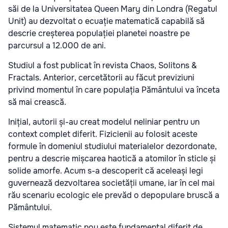
săi de la Universitatea Queen Mary din Londra (Regatul
Unit) au dezvoltat o ecuație matematică capabilă să
descrie creșterea populației planetei noastre pe
parcursul a 12.000 de ani.
Studiul a fost publicat în revista Chaos, Solitons &
Fractals. Anterior, cercetătorii au făcut previziuni
privind momentul în care populația Pământului va înceta
să mai crească.
Inițial, autorii și-au creat modelul neliniar pentru un
context complet diferit. Fizicienii au folosit aceste
formule în domeniul studiului materialelor dezordonate,
pentru a descrie mișcarea haotică a atomilor în sticle și
solide amorfe. Acum s-a descoperit că aceleași legi
guvernează dezvoltarea societății umane, iar în cel mai
rău scenariu ecologic ele prevăd o depopulare bruscă a
Pământului.
Sistemul matematic nou este fundamental diferit de