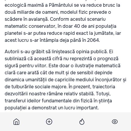
ecologică maximă a Pământului se va reduce brusc la
două miliarde de oameni, modelul fizic prevede o
scădere în avalanșă. Conform acestui scenariu
matematic conservator, în doar 40 de ani populația
planetei s-ar putea reduce rapid exact la jumătate, iar
acest lucru s-ar întâmpla deja până în 2064.
Autorii s-au grăbit să liniștească opinia publică. Ei
subliniază că această cifră nu reprezintă o prognoză
sigură pentru viitor. Este doar o ilustrație matematică
clară care arată cât de mult și de sensibil depinde
dinamica umanității de capriciile mediului înconjurător și
de tulburările sociale majore. În prezent, traiectoria
dezvoltării noastre rămâne relativ stabilă. Totuși,
transferul ideilor fundamentale din fizică în știința
populației a demonstrat un lucru important.
Un limbaj matematic unificat poate explica la fel de bine
comportamentul atomilor invizibili ochiului, cât și legile