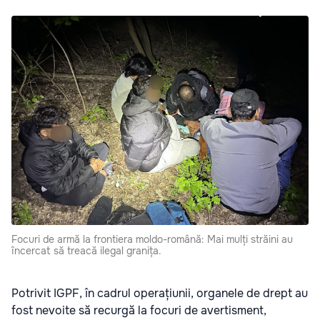
Focuri de armă la frontiera moldo-română: Mai mulți străini au
încercat să treacă ilegal granița.
Potrivit IGPF, în cadrul operațiunii, organele de drept au
fost nevoite să recurgă la focuri de avertisment,