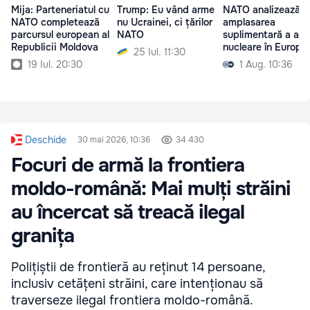
Mija: Parteneriatul cu
Trump: Eu vând arme
NATO analizează
NATO completează
nu Ucrainei, ci țărilor
amplasarea
parcursul european al
NATO
suplimentară a arm
Republicii Moldova
nucleare în Europa
25 Iul. 11:30
19 Iul. 20:30
1 Aug. 10:36
Deschide
30 mai 2026, 10:36
34 430
Focuri de armă la frontiera
moldo-română: Mai mulți străini
au încercat să treacă ilegal
granița
Polițiștii de frontieră au reținut 14 persoane,
inclusiv cetățeni străini, care intenționau să
traverseze ilegal frontiera moldo-română.