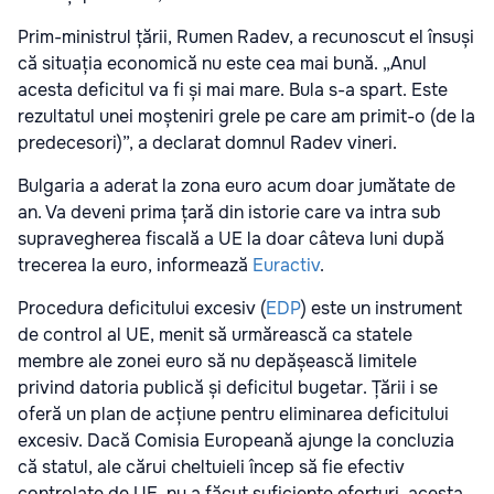
Prim-ministrul țării, Rumen Radev, a recunoscut el însuși
că situația economică nu este cea mai bună. „Anul
acesta deficitul va fi și mai mare. Bula s-a spart. Este
rezultatul unei moșteniri grele pe care am primit-o (de la
predecesori)”, a declarat domnul Radev vineri.
Bulgaria a aderat la zona euro acum doar jumătate de
an. Va deveni prima țară din istorie care va intra sub
supravegherea fiscală a UE la doar câteva luni după
trecerea la euro, informează
Euractiv
.
Procedura deficitului excesiv (
EDP
) este un instrument
de control al UE, menit să urmărească ca statele
membre ale zonei euro să nu depășească limitele
privind datoria publică și deficitul bugetar. Țării i se
oferă un plan de acțiune pentru eliminarea deficitului
excesiv. Dacă Comisia Europeană ajunge la concluzia
că statul, ale cărui cheltuieli încep să fie efectiv
controlate de UE, nu a făcut suficiente eforturi, acesta