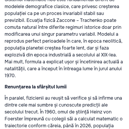
modelele demografice clasice, care privesc creșterea
populației ca pe un proces invariabil stabil sau
previzibil. Ecuația fizică Zaccone – Trachenko poate
comuta natural între diferite regimuri istorice doar prin
modificarea unui singur parametru variabil. Modelul a
reprodus perfect perioadele în care, în epoca neolitică,
populația planetei creștea foarte lent, dar și faza
explozivă din epoca industrială a secolului al XIX-lea.
Mai mult, formula a explicat ușor și încetinirea actuală a
natalității, care a început în întreaga lume în jurul anului
1970.
Renunțarea la sfârșitul lumii
În paralel, fizicienii au reușit să verifice și să infirme una
dintre cele mai sumbre și cunoscute predicții ale
secolului trecut. În 1960, omul de știință Heinz von
Foerster împreună cu colegii săi a calculat matematic o
traiectorie conform căreia, până în 2026, populația