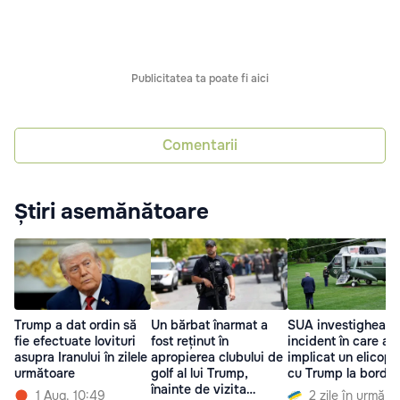
Publicitatea ta poate fi aici
Comentarii
Știri asemănătoare
Trump a dat ordin să
Un bărbat înarmat a
SUA investighează
fie efectuate lovituri
fost reținut în
incident în care a f
asupra Iranului în zilele
apropierea clubului de
implicat un elicopt
următoare
golf al lui Trump,
cu Trump la bord
înainte de vizita
1 Aug. 10:49
2 zile în urmă