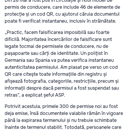
Din 28 mai a fost pus în circulație și noul model de
permis de conducere, care include 46 de elemente de
protecție și un cod QR, cu ajutorul căruia documentul
poate fi verificat instantaneu, inclusiv în străinătate.
„Practic, facem falsificarea imposibilă sau foarte
dificilă. Majoritatea încercărilor de falsificare sunt
legate tocmai de permisele de conducere, nu de
pașapoarte sau cărți de identitate. Un polițist în
Germania sau Spania va putea verifica instantaneu
autenticitatea permisului. Am plasat pe verso un cod
QR care citește toate informațiile din registru și
afișează fotografia, categoriile, restricțiile, precum și
informații despre dacă permisul a fost suspendat sau
retras”, a explicat șeful ASP.
Potrivit acestuia, primele 300 de permise noi au fost
deja emise, însă documentele valabile rămân în vigoare
până la expirarea termenului și nu trebuie schimbate
înainte de termenul stabilit. Totodată, persoanele care