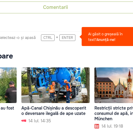
Comentarii
Ai găsit o greșeală în
+
Selecteaz-o și apasă
CTRL
ENTER
text?
Anunță-ne!
oare
au fost
Apă-Canal Chișinău a descoperit
Restricții stricte pr
i
o deversare ilegală de ape uzate
consumul de apă, in
München
14 Iul. 14:35
14 Iul. 19:18