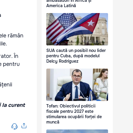
ambasadori în Africa și
America Latină
a
pele rămân
le.
SUA caută un posibil nou lider
ator. În
pentru Cuba, după modelul
Delcy Rodríguez
e pentru
țenii
i la curent
Tofan: Obiectivul politicii
fiscale pentru 2027 este
stimularea ocupării forței de
muncă