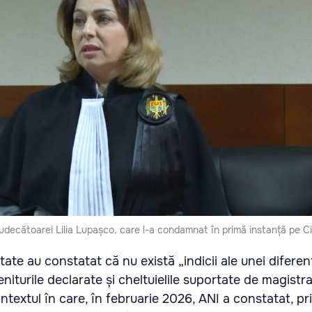
judecătoarei Lilia Lupașco, care l-a condamnat în primă instanță pe C
itate au constatat că nu există „indicii ale unei diferen
niturile declarate și cheltuielile suportate de magistra
ontextul în care, în februarie 2026, ANI a constatat, pr