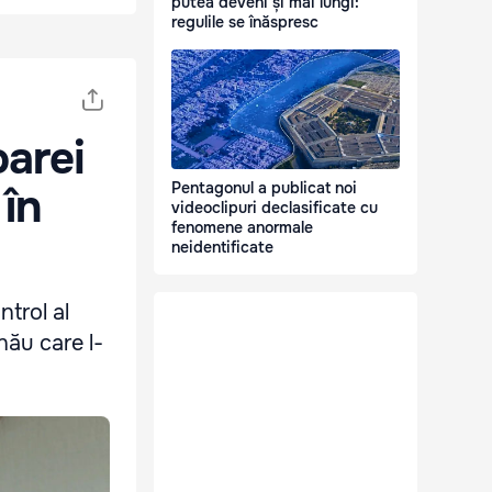
putea deveni și mai lungi:
regulile se înăspresc
oarei
Pentagonul a publicat noi
 în
videoclipuri declasificate cu
fenomene anormale
neidentificate
ntrol al
nău care l-