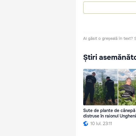
Ai găsit o greșeală în text?
Știri asemănăt
Sute de plante de cânepă 
distruse în raionul Unghen
10 Iul. 23:11