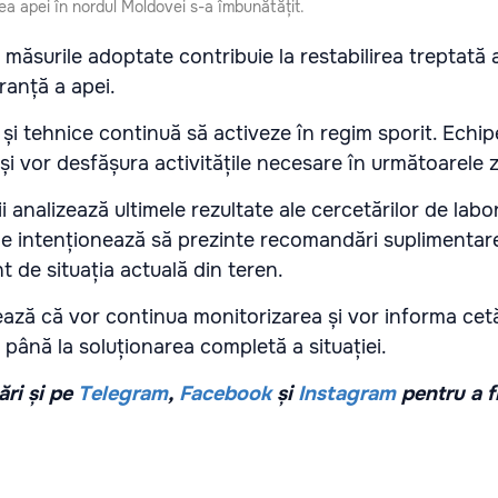
tea apei în nordul Moldovei s-a îmbunătățit.
, măsurile adoptate contribuie la restabilirea treptată 
ranță a apei.
 și tehnice continuă să activeze în regim sporit. Echi
i vor desfășura activitățile necesare în următoarele zi
ii analizează ultimele rezultate ale cercetărilor de labor
țile intenționează să prezinte recomandări suplimentar
t de situația actuală din teren.
ează că vor continua monitorizarea și vor informa cetă
până la soluționarea completă a situației.
ri și pe
Telegram
,
Facebook
și
Instagram
pentru a f