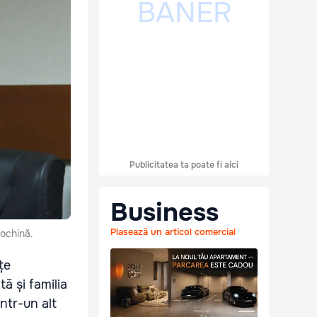
Publicitatea ta poate fi aici
Business
Plasează un articol comercial
iochină.
țe
tă și familia
intr-un alt