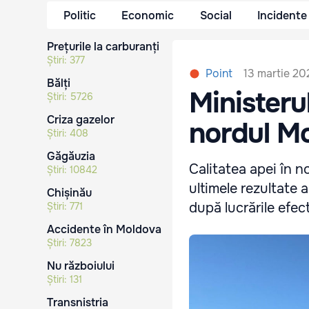
Politic
Economic
Social
Incidente
Prețurile la carburanți
Știri:
377
13 martie 20
Point
Bălți
Ministerul
Știri:
5726
Criza gazelor
nordul Mo
Știri:
408
Găgăuzia
Calitatea apei în 
Știri:
10842
ultimele rezultate 
Chișinău
după lucrările efect
Știri:
771
Accidente în Moldova
Știri:
7823
Nu războiului
Știri:
131
Transnistria