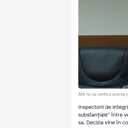
ANI nu va verifica averea 
Inspectorii de integr
substanțiale” între ve
sa. Decizia vine în c