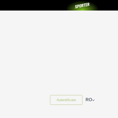
⌵
RO
Autentificare