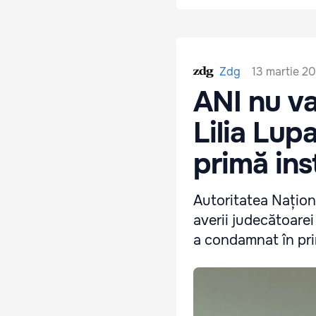
13 martie 2
Zdg
ANI nu va
Lilia Lup
primă ins
Autoritatea Naționa
averii judecătoarei
a condamnat în pri