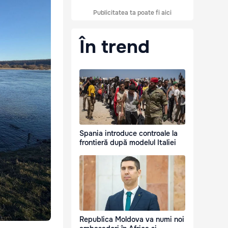
Publicitatea ta poate fi aici
În trend
Spania introduce controale la
frontieră după modelul Italiei
Republica Moldova va numi noi