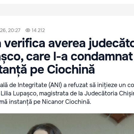
026, 20:27
14 212
 verifica averea judecăt
așco, care l-a condamnat
tanță pe Ciochină
lă de Integritate (ANI) a refuzat să inițieze un co
 Lilia Lupașco, magistrata de la Judecătoria Chiși
mă instanță pe Nicanor Ciochină.