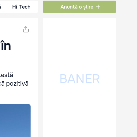
ă
Hi-Tech
Anunță o știre
 în
testă
că pozitivă