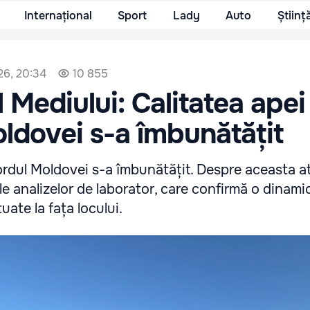
Internațional
Sport
Lady
Auto
Științ
26, 20:34
10 855
 Mediului: Calitatea apei
ldovei s-a îmbunătățit
nordul Moldovei s-a îmbunătățit. Despre aceasta a
ale analizelor de laborator, care confirmă o dinami
uate la fața locului.