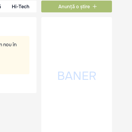
ă
Hi-Tech
Anunță o știre
n nou în