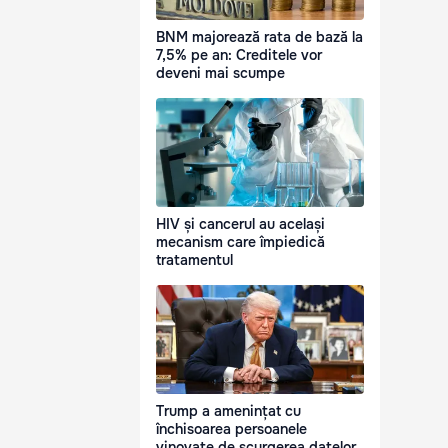
BNM majorează rata de bază la
7,5% pe an: Creditele vor
deveni mai scumpe
HIV și cancerul au același
mecanism care împiedică
tratamentul
Trump a amenințat cu
închisoarea persoanele
vinovate de scurgerea datelor