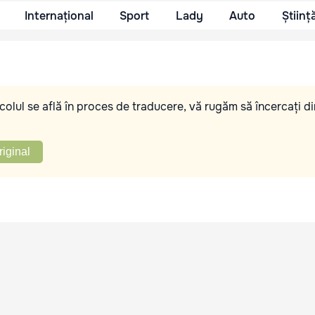
Internațional
Sport
Lady
Auto
Științ
olul se află în proces de traducere, vă rugăm să încercați di
riginal