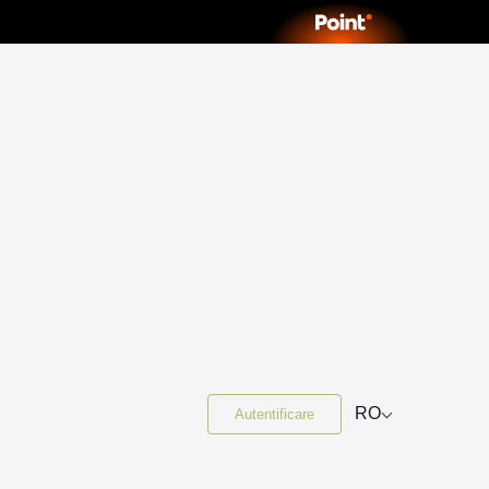
⌵
RO
Autentificare