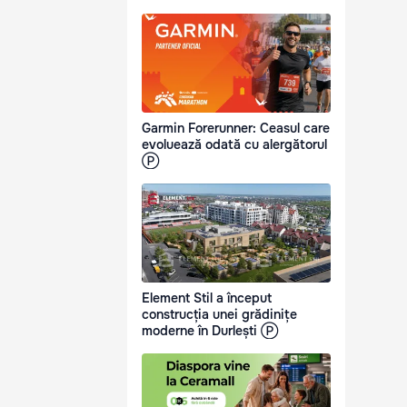
Garmin Forerunner: Ceasul care
evoluează odată cu alergătorul
Ⓟ
Element Stil a început
construcția unei grădinițe
moderne în Durlești Ⓟ