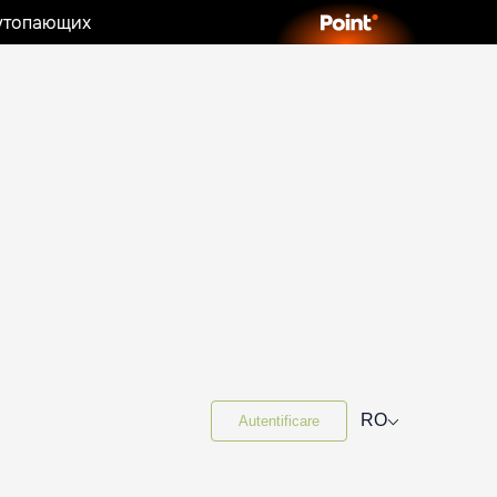
 утопающих
⌵
RO
Autentificare