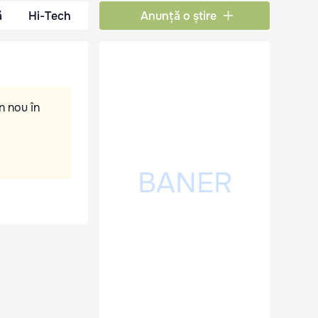
ă
Hi-Tech
Anunță o știre
n nou în