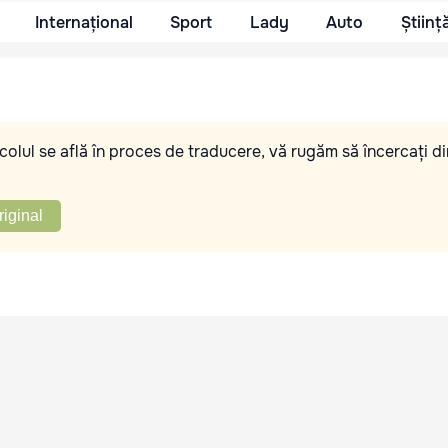
Internațional
Sport
Lady
Auto
Științ
olul se află în proces de traducere, vă rugăm să încercați di
riginal