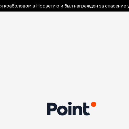
я краболовом в Норвегию и был награжден за спасение