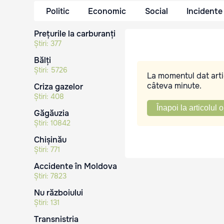
Politic
Economic
Social
Incidente
Prețurile la carburanți
Știri:
377
Bălți
Știri:
5726
La momentul dat artic
câteva minute.
Criza gazelor
Știri:
408
Înapoi la articolul o
Găgăuzia
Știri:
10842
Chișinău
Știri:
771
Accidente în Moldova
Știri:
7823
Nu războiului
Știri:
131
Transnistria