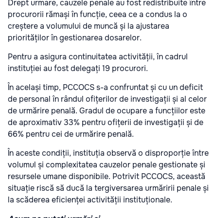
Drept urmare, cauzele penale au fost redistribuite între
procurorii rămași în funcție, ceea ce a condus la o
creștere a volumului de muncă și la ajustarea
priorităților în gestionarea dosarelor.
Pentru a asigura continuitatea activității, în cadrul
instituției au fost delegați 19 procurori.
În același timp, PCCOCS s-a confruntat și cu un deficit
de personal în rândul ofițerilor de investigații și al celor
de urmărire penală. Gradul de ocupare a funcțiilor este
de aproximativ 33% pentru ofițerii de investigații și de
66% pentru cei de urmărire penală.
În aceste condiții, instituția observă o disproporție între
volumul și complexitatea cauzelor penale gestionate și
resursele umane disponibile. Potrivit PCCOCS, această
situație riscă să ducă la tergiversarea urmăririi penale și
la scăderea eficienței activității instituționale.