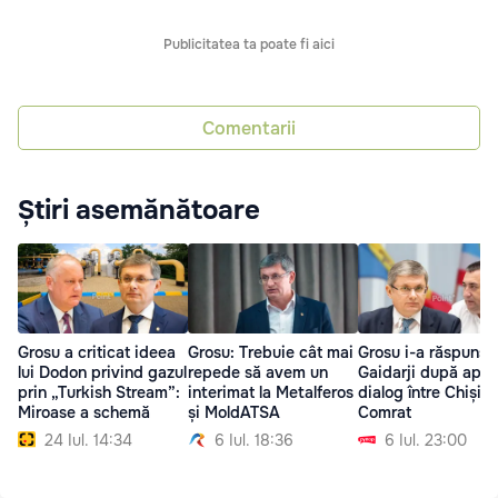
Publicitatea ta poate fi aici
Comentarii
Știri asemănătoare
Grosu a criticat ideea
Grosu: Trebuie cât mai
Grosu i-a răspuns l
lui Dodon privind gazul
repede să avem un
Gaidarji după apelu
prin „Turkish Stream”:
interimat la Metalferos
dialog între Chișină
Miroase a schemă
și MoldATSA
Comrat
24 Iul. 14:34
6 Iul. 18:36
6 Iul. 23:00