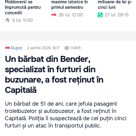
Moldovenii se
maxime istorice în
milioane de lei profi
împrumută pentru
primul semestru
cinci luni
concedii
26 Iul. 12:00
27 Iul. 09:15
9 Iul. 11:00
Rupor
2 aprilie 2026, 16:17
9 609
Un bărbat din Bender,
specializat în furturi din
buzunare, a fost reținut în
Capitală
Un bărbat de 51 de ani, care jefuia pasagerii
troleibuzelor și autobuzelor, a fost reținut în
Capitală. Poliția îl suspectează de cel puțin cinci
furturi și un atac în transportul public.