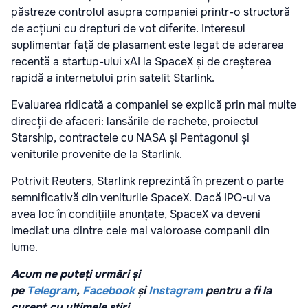
păstreze controlul asupra companiei printr-o structură
de acțiuni cu drepturi de vot diferite. Interesul
suplimentar față de plasament este legat de aderarea
recentă a startup-ului xAI la SpaceX și de creșterea
rapidă a internetului prin satelit Starlink.
Evaluarea ridicată a companiei se explică prin mai multe
direcții de afaceri: lansările de rachete, proiectul
Starship, contractele cu NASA și Pentagonul și
veniturile provenite de la Starlink.
Potrivit Reuters, Starlink reprezintă în prezent o parte
semnificativă din veniturile SpaceX. Dacă IPO-ul va
avea loc în condițiile anunțate, SpaceX va deveni
imediat una dintre cele mai valoroase companii din
lume.
Acum ne puteți urmări și
pe
Telegram
,
Facebook
și
Instagram
pentru a fi la
curent cu ultimele știri.