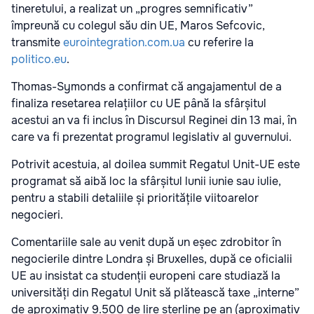
tineretului, a realizat un „progres semnificativ”
împreună cu colegul său din UE, Maros Sefcovic,
transmite
eurointegration.com.ua
cu referire la
politico.eu
.
Thomas-Symonds a confirmat că angajamentul de a
finaliza resetarea relațiilor cu UE până la sfârșitul
acestui an va fi inclus în Discursul Reginei din 13 mai, în
care va fi prezentat programul legislativ al guvernului.
Potrivit acestuia, al doilea summit Regatul Unit-UE este
programat să aibă loc la sfârșitul lunii iunie sau iulie,
pentru a stabili detaliile și prioritățile viitoarelor
negocieri.
Comentariile sale au venit după un eșec zdrobitor în
negocierile dintre Londra și Bruxelles, după ce oficialii
UE au insistat ca studenții europeni care studiază la
universități din Regatul Unit să plătească taxe „interne”
de aproximativ 9.500 de lire sterline pe an (aproximativ