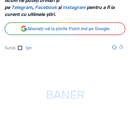
Acum ne puteți urmări și
pe
Telegram
,
Facebook
și
Instagram
pentru a fi la
curent cu ultimele știri.
Abonați-vă la știrile Point.md pe Google
Sursă
Ipn