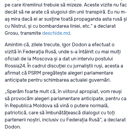
pe care Kremlinul trebuie să mizeze. Aceste vizite nu fac
decât să ne arate că slugoiul din unii transpiră. Eu nu m-
aș mira dacă ei ar susține toată propaganda asta rusă și
cu Nistrul, și cu bombardarea liniei, etc.” a declarat
Grosu, transmite
deschide.md
.
Amintim că, zilele trecute, Igor Dodon a efectuat o
vizită în Federația Rusă, unde s-a întâlnit cu mai mulți
oficiali de la Moscova și a dat un interviu postului
Rossia24. În cadrul discuției cu jurnaliștii ruși, acesta a
afirmat că PSRM pregătește alegeri parlamentare
anticipate pentru schimbarea actualei guvernări.
„Sperăm foarte mult că, în viitorul apropiat, vom reuși
să provocăm alegeri parlamentare anticipate, pentru ca
în Republica Moldova să vină o putere normală,
patriotică, care să îmbunătățească dialogul cu toți
partenerii noștri, inclusiv cu Federația Rusă”, a declarat
Dodon.