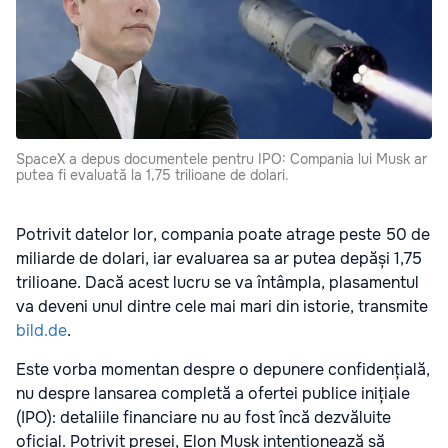
SpaceX a depus documentele pentru IPO: Compania lui Musk ar
putea fi evaluată la 1,75 trilioane de dolari.
Potrivit datelor lor, compania poate atrage peste 50 de
miliarde de dolari, iar evaluarea sa ar putea depăși 1,75
trilioane. Dacă acest lucru se va întâmpla, plasamentul
va deveni unul dintre cele mai mari din istorie, transmite
bild.de
.
Este vorba momentan despre o depunere confidențială,
nu despre lansarea completă a ofertei publice inițiale
(IPO): detaliile financiare nu au fost încă dezvăluite
oficial. Potrivit presei, Elon Musk intenționează să