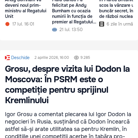
felicitat pe Andy
scos la vânzare un
deveni noul prim-
Burnham cu ocazia
buncăr secret, în c
ministru al Regatului
numirii în funcția de
de război nuclear
Unit
premier al Regatului
6 zile în urmă
17 Iul. 16:01
Unit
21 Iul. 13:50
Deschide
2 aprilie 2026, 16:00
9 285
Grosu, despre vizita lui Dodon la
Moscova: În PSRM este o
competiție pentru sprijinul
Kremlinului
Igor Grosu a comentat plecarea lui Igor Dodon la
negocieri în Rusia, susținând că Dodon încearcă
astfel să-și arate utilitatea sa pentru Kremlin, în
condițiile unei competiții acerbe în tabăra pro-