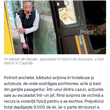
Un bărbat din Bender, specializat în furturi din buzunare, a fost
reținut în Capitală.
Potrivit anchetei, bărbatul acționa în troleibuze și
autobuze, de unde sustrăgea portmonee, acte și bani
din gențile pasagerilor. Într-unul dintre cazuri, acțiunile
sale au escaladat într-un jaf, fiind surprins de victimă a
recurs la violență fizică pentru a se eschiva. Prejudiciul
total depășește 9.000 de lei, iar o parte din bunuri a