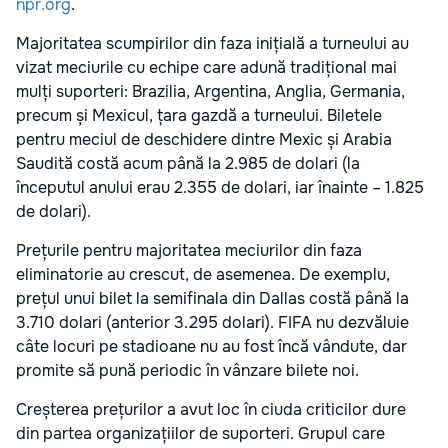
npr.org
.
Majoritatea scumpirilor din faza inițială a turneului au
vizat meciurile cu echipe care adună tradițional mai
mulți suporteri: Brazilia, Argentina, Anglia, Germania,
precum și Mexicul, țara gazdă a turneului. Biletele
pentru meciul de deschidere dintre Mexic și Arabia
Saudită costă acum până la 2.985 de dolari (la
începutul anului erau 2.355 de dolari, iar înainte – 1.825
de dolari).
Prețurile pentru majoritatea meciurilor din faza
eliminatorie au crescut, de asemenea. De exemplu,
prețul unui bilet la semifinala din Dallas costă până la
3.710 dolari (anterior 3.295 dolari). FIFA nu dezvăluie
câte locuri pe stadioane nu au fost încă vândute, dar
promite să pună periodic în vânzare bilete noi.
Creșterea prețurilor a avut loc în ciuda criticilor dure
din partea organizațiilor de suporteri. Grupul care