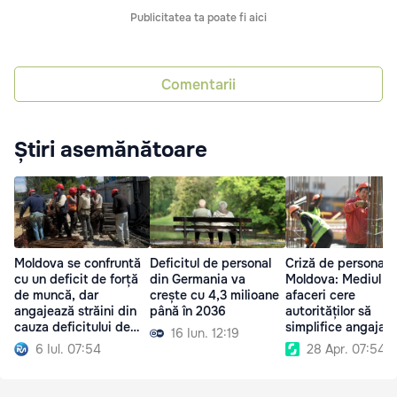
Publicitatea ta poate fi aici
Comentarii
Știri asemănătoare
Moldova se confruntă
Deficitul de personal
Criză de personal î
cu un deficit de forță
din Germania va
Moldova: Mediul d
de muncă, dar
crește cu 4,3 milioane
afaceri cere
angajează străini din
până în 2036
autorităților să
cauza deficitului de
simplifice angajar
16 Iun. 12:19
personal
străinilor
6 Iul. 07:54
28 Apr. 07:54