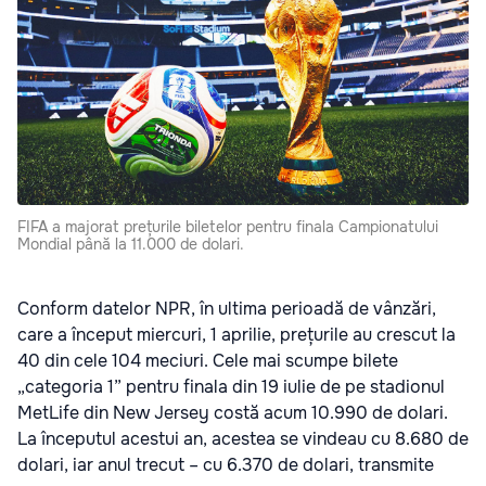
FIFA a majorat prețurile biletelor pentru finala Campionatului
Mondial până la 11.000 de dolari.
Conform datelor NPR, în ultima perioadă de vânzări,
care a început miercuri, 1 aprilie, prețurile au crescut la
40 din cele 104 meciuri. Cele mai scumpe bilete
„categoria 1” pentru finala din 19 iulie de pe stadionul
MetLife din New Jersey costă acum 10.990 de dolari.
La începutul acestui an, acestea se vindeau cu 8.680 de
dolari, iar anul trecut – cu 6.370 de dolari, transmite