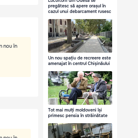
Locuitorii din Odesa se
pregătesc să apere orașul în
cazul unui debarcament rusesc
n nou în
Un nou spațiu de recreere este
amenajat în centrul Chișinăului
Tot mai mulți moldoveni își
primesc pensia în străinătate
n nou în