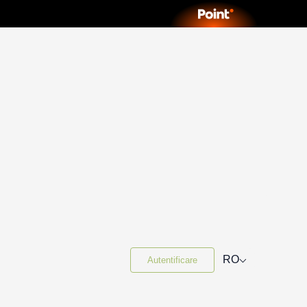
⌵
RO
Autentificare