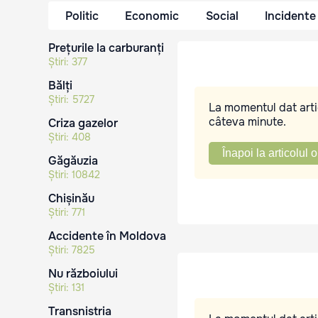
Politic
Economic
Social
Incidente
Prețurile la carburanți
Știri:
377
Bălți
Știri:
5727
La momentul dat artic
câteva minute.
Criza gazelor
Știri:
408
Înapoi la articolul o
Găgăuzia
Știri:
10842
Chișinău
Știri:
771
Accidente în Moldova
Știri:
7825
Nu războiului
Știri:
131
Transnistria