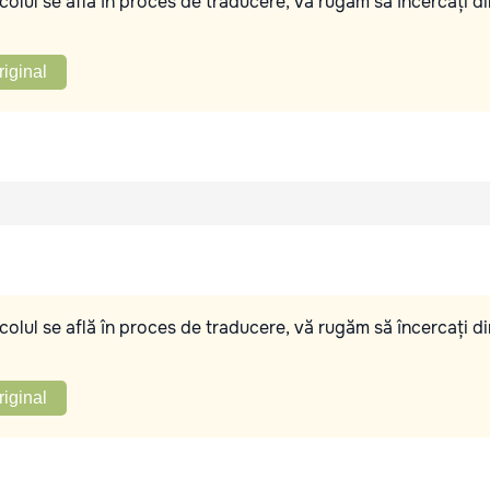
olul se află în proces de traducere, vă rugăm să încercați di
riginal
olul se află în proces de traducere, vă rugăm să încercați di
riginal