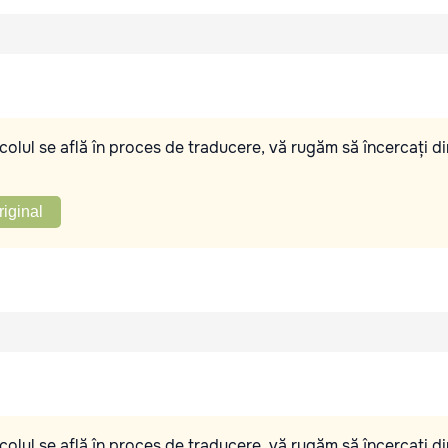
olul se află în proces de traducere, vă rugăm să încercați di
riginal
olul se află în proces de traducere, vă rugăm să încercați di