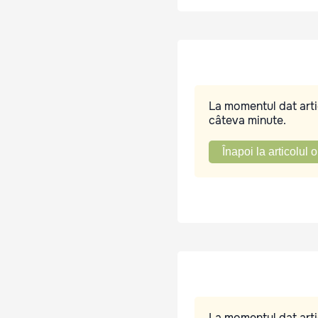
La momentul dat artic
câteva minute.
Înapoi la articolul o
La momentul dat artic