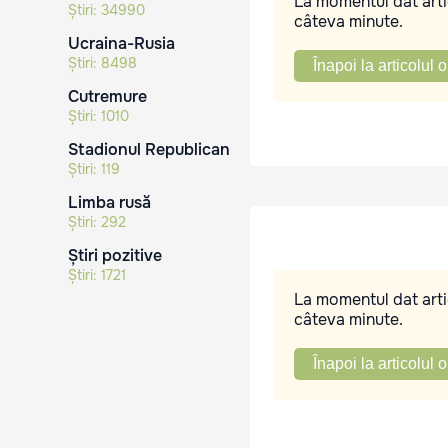
La momentul dat artic
Știri:
34990
câteva minute.
Ucraina-Rusia
Știri:
8498
Înapoi la articolul o
Cutremure
Știri:
1010
Stadionul Republican
Știri:
119
Limba rusă
Știri:
292
Știri pozitive
Știri:
1721
La momentul dat artic
câteva minute.
Înapoi la articolul o