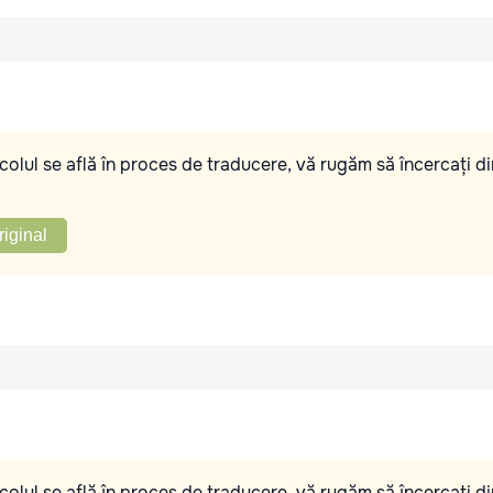
olul se află în proces de traducere, vă rugăm să încercați di
riginal
olul se află în proces de traducere, vă rugăm să încercați di