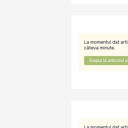
La momentul dat artic
câteva minute.
Înapoi la articolul o
La momentul dat artic