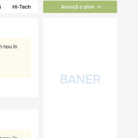
ă
Hi-Tech
Anunță o știre
n nou în