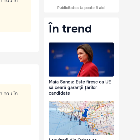
n nou în
Publicitatea ta poate fi aici
În trend
Maia Sandu: Este firesc ca UE
să ceară garanții țărilor
n nou în
candidate