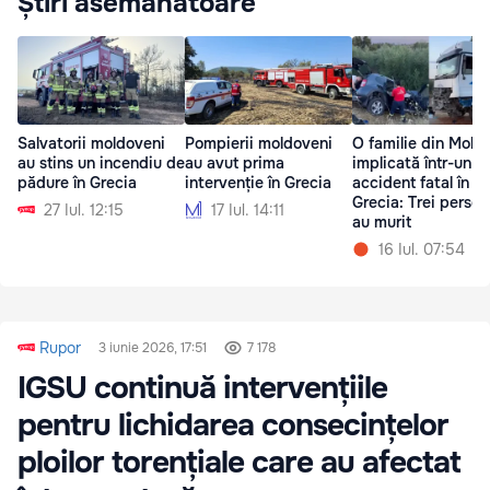
Știri asemănătoare
Salvatorii moldoveni
Pompierii moldoveni
O familie din Mold
au stins un incendiu de
au avut prima
implicată într-un
pădure în Grecia
intervenție în Grecia
accident fatal în
Grecia: Trei perso
27 Iul. 12:15
17 Iul. 14:11
au murit
16 Iul. 07:54
Rupor
3 iunie 2026, 17:51
7 178
IGSU continuă intervențiile
pentru lichidarea consecințelor
ploilor torențiale care au afectat