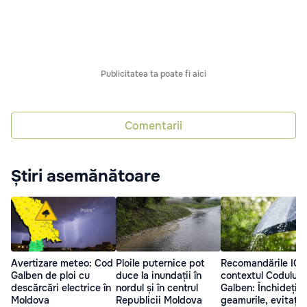
Publicitatea ta poate fi aici
Comentarii
Știri asemănătoare
Avertizare meteo: Cod
Ploile puternice pot
Recomandările IGS
Galben de ploi cu
duce la inundații în
contextul Codului
descărcări electrice în
nordul și în centrul
Galben: Închideți
Moldova
Republicii Moldova
geamurile, evitați