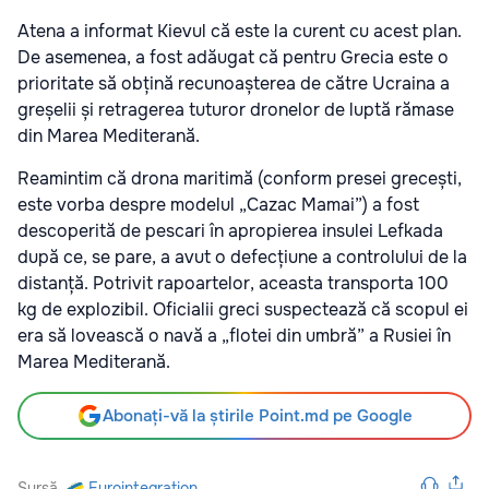
Atena a informat Kievul că este la curent cu acest plan.
De asemenea, a fost adăugat că pentru Grecia este o
prioritate să obțină recunoașterea de către Ucraina a
greșelii și retragerea tuturor dronelor de luptă rămase
din Marea Mediterană.
Reamintim că drona maritimă (conform presei grecești,
este vorba despre modelul „Cazac Mamai”) a fost
descoperită de pescari în apropierea insulei Lefkada
după ce, se pare, a avut o defecțiune a controlului de la
distanță. Potrivit rapoartelor, aceasta transporta 100
kg de explozibil. Oficialii greci suspectează că scopul ei
era să lovească o navă a „flotei din umbră” a Rusiei în
Marea Mediterană.
Abonați-vă la știrile Point.md pe Google
Sursă
Eurointegration