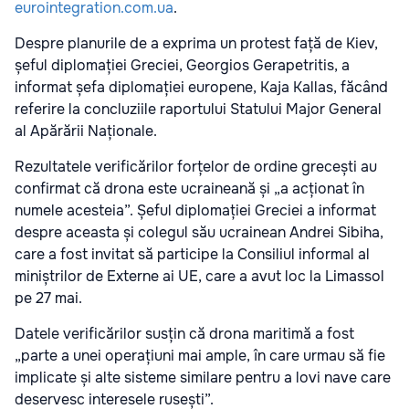
eurointegration.com.ua
.
Despre planurile de a exprima un protest față de Kiev,
șeful diplomației Greciei, Georgios Gerapetritis, a
informat șefa diplomației europene, Kaja Kallas, făcând
referire la concluziile raportului Statului Major General
al Apărării Naționale.
Rezultatele verificărilor forțelor de ordine grecești au
confirmat că drona este ucraineană și „a acționat în
numele acesteia”. Șeful diplomației Greciei a informat
despre aceasta și colegul său ucrainean Andrei Sibiha,
care a fost invitat să participe la Consiliul informal al
miniștrilor de Externe ai UE, care a avut loc la Limassol
pe 27 mai.
Datele verificărilor susțin că drona maritimă a fost
„parte a unei operațiuni mai ample, în care urmau să fie
implicate și alte sisteme similare pentru a lovi nave care
deservesc interesele rusești”.