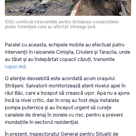
IGSU continuă intervențiile pentru lichidarea consecințelor
ploilor torențiale care au afectat întreaga țară.
Paralel cu aceasta, echipele mobile au efectuat patru
intervenții în raioanele Cimișlia, Criuleni și Taraclia, unde
au tăiat și au îndepărtat copacii căzuți, transmite
rupor.md
.
O atenție deosebită este acordată acum orașului
Strășeni. Salvatorii monitorizează atent nivelul apei în
râul Bâc, care a început să crească ușor. Apa nu a ajuns
încă la nivel critic, dar în oraș au fost deja instalate
pompe puternice și au început urgent să curețe
canalele de drenaj în zonele cu risc, pentru a preveni
inundațiile în sectorul rezidențial.
În prezent, Inspectoratul General pentru Situații de