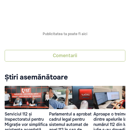
Publicitatea ta poate fi aici
Comentarii
Știri asemănătoare
Serviciul 112 și
Parlamentul a aprobat
Aproape o treime
Inspectoratul pentru
cadrul legal pentru
dintre apelurile la
Migrație vor simplifica
sistemul automat de
numărul 112 din lun
asistența acordată
apel 112 în caz de
iulie s-au dovedit