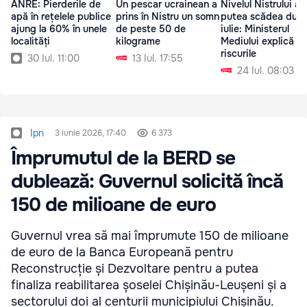
ANRE: Pierderile de
Un pescar ucrainean a
Nivelul Nistrului ar
apă în rețelele publice
prins în Nistru un somn
putea scădea după
ajung la 60% în unele
de peste 50 de
iulie: Ministerul
localități
kilograme
Mediului explică
riscurile
30 Iul. 11:00
13 Iul. 17:55
24 Iul. 08:03
Ipn
3 iunie 2026, 17:40
6 373
Împrumutul de la BERD se
dublează: Guvernul solicită încă
150 de milioane de euro
Guvernul vrea să mai împrumute 150 de milioane
de euro de la Banca Europeană pentru
Reconstrucție și Dezvoltare pentru a putea
finaliza reabilitarea șoselei Chișinău-Leușeni și a
sectorului doi al centurii municipiului Chișinău.