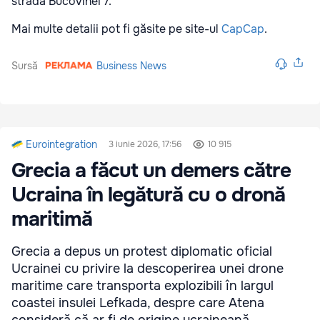
strada Bucovinei 7.
Mai multe detalii pot fi găsite pe site-ul
CapCap
.
Sursă
Business News
Eurointegration
3 iunie 2026, 17:56
10 915
Grecia a făcut un demers către
Ucraina în legătură cu o dronă
maritimă
Grecia a depus un protest diplomatic oficial
Ucrainei cu privire la descoperirea unei drone
maritime care transporta explozibili în largul
coastei insulei Lefkada, despre care Atena
consideră că ar fi de origine ucraineană.