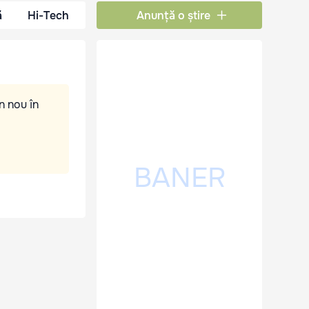
ă
Hi-Tech
Anunță o știre
n nou în