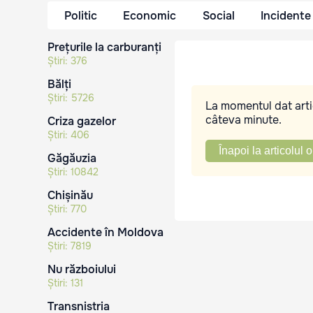
Politic
Economic
Social
Incidente
Prețurile la carburanți
Știri:
376
Bălți
Știri:
5726
La momentul dat artic
câteva minute.
Criza gazelor
Știri:
406
Înapoi la articolul o
Găgăuzia
Știri:
10842
Chișinău
Știri:
770
Accidente în Moldova
Știri:
7819
Nu războiului
Știri:
131
Transnistria