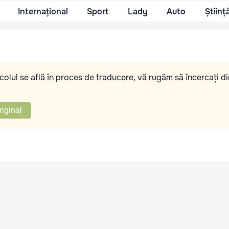
Internațional
Sport
Lady
Auto
Științ
olul se află în proces de traducere, vă rugăm să încercați di
riginal