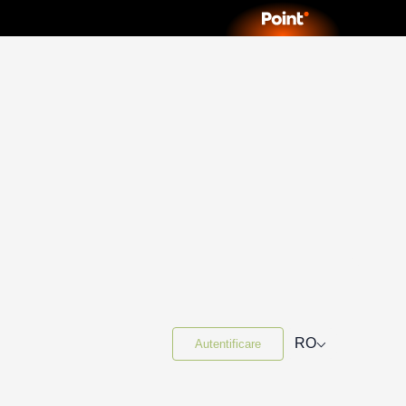
⌵
RO
Autentificare