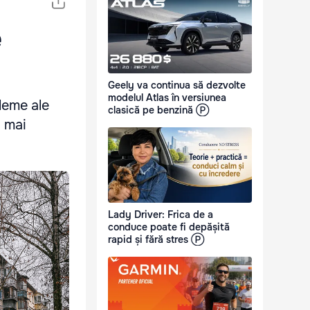
e
Geely va continua să dezvolte
modelul Atlas în versiunea
leme ale
clasică pe benzină Ⓟ
u mai
Lady Driver: Frica de a
conduce poate fi depășită
rapid și fără stres Ⓟ