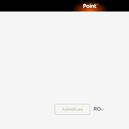
⌵
RO
Autentificare