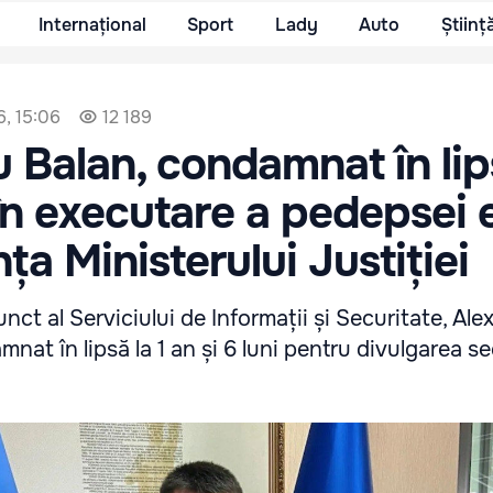
Internațional
Sport
Lady
Auto
Științ
6, 15:06
12 189
 Balan, condamnat în lip
n executare a pedepsei 
a Ministerului Justiției
unct al Serviciului de Informații și Securitate, Al
mnat în lipsă la 1 an și 6 luni pentru divulgarea se