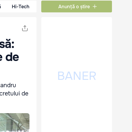
ă
Hi-Tech
Anunță o știre
să:
e de
exandru
cretului de