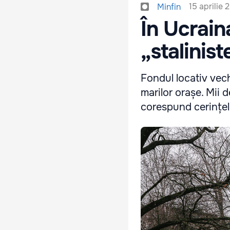
15 aprilie 
Minfin
În Ucraina
„stalinis
Fondul locativ vech
marilor orașe. Mii 
corespund cerințel