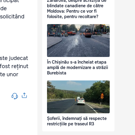
rticipat
Zaharova, despre achiziția de
blindate canadiene de către
 de
Moldova: Pentru ce vor fi
solicitând
folosite, pentru recoltare?
este judecat
În Chișinău s-a încheiat etapa
fost reținut
amplă de modernizare a străzii
Burebista
ate unor
Șoferii, îndemnați să respecte
restricțiile pe traseul R3