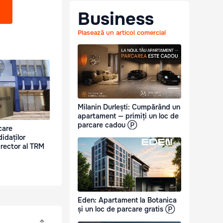
Business
Plasează un articol comercial
Milanin Durlești: Cumpărând un
apartament — primiți un loc de
parcare cadou Ⓟ
icare
idaților
irector al TRM
Eden: Apartament la Botanica
și un loc de parcare gratis Ⓟ