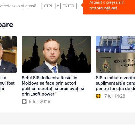
Ai găsit o greșeală în
+
Selecteaz-o și apasă
CTRL
ENTER
text?
Anunță-ne!
oare
 lui
Șeful SIS: Influența Rusiei în
SIS a inițiat o verif
nui fost
Moldova se face prin actori
suplimentară a cand
rii
politici recrutați și promovați și
pentru funcția de d
prin „soft power”
17 Iul. 14:28
9 Iul. 20:16