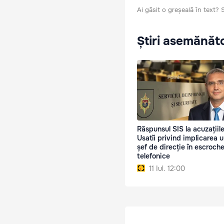
Ai găsit o greșeală în text?
Știri asemănăt
Răspunsul SIS la acuzațiile
Usatîi privind implicarea u
șef de direcție în escroche
telefonice
11 Iul. 12:00