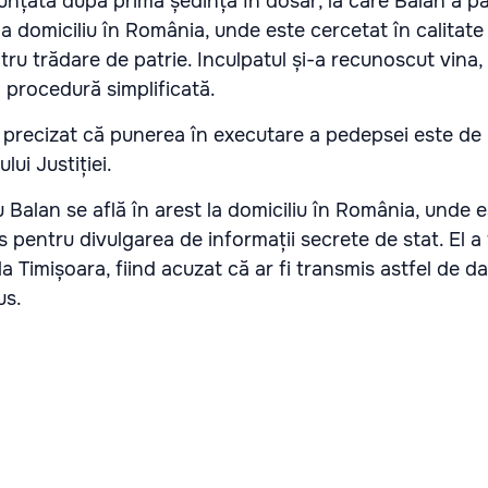
unțată după prima ședință în dosar, la care Balan a pa
t la domiciliu în România, unde este cercetat în calitate
u trădare de patrie. Inculpatul și-a recunoscut vina, 
 procedură simplificată.
a precizat că punerea în executare a pedepsei este de
ui Justiției.
 Balan se află în arest la domiciliu în România, unde 
 pentru divulgarea de informații secrete de stat. El a 
a Timișoara, fiind acuzat că ar fi transmis astfel de d
us.