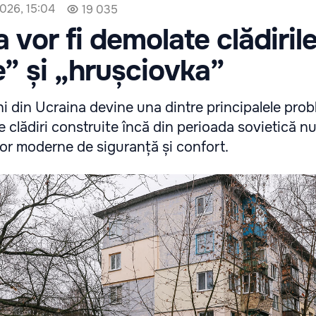
2026, 15:04
19 035
 vor fi demolate clădiril
te” și „hrușciovka”
i din Ucraina devine una dintre principalele prob
de clădiri construite încă din perioada sovietică n
or moderne de siguranță și confort.