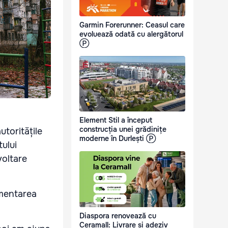
Garmin Forerunner: Ceasul care
evoluează odată cu alergătorul
Ⓟ
Element Stil a început
construcția unei grădinițe
toritățile
moderne în Durlești Ⓟ
ului
voltare
ementarea
Diaspora renovează cu
Ceramall: Livrare și adeziv