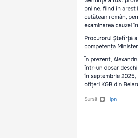
Sentința a fost pron
online, fiind în ares
cetățean român, pentr
examinarea cauzei în
Procurorul Ștefîrță 
competența Ministerul
În prezent, Alexandru
într-un dosar deschis
în septembrie 2025, l
ofițeri KGB din Belar
Sursă
Ipn