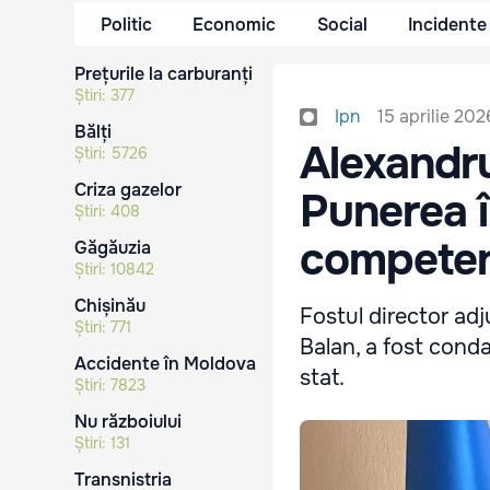
Politic
Economic
Social
Incidente
Prețurile la carburanți
Știri:
377
15 aprilie 202
Ipn
Bălți
Alexandru
Știri:
5726
Criza gazelor
Punerea î
Știri:
408
competenț
Găgăuzia
Știri:
10842
Chișinău
Fostul director adj
Știri:
771
Balan, a fost conda
Accidente în Moldova
stat.
Știri:
7823
Nu războiului
Știri:
131
Transnistria