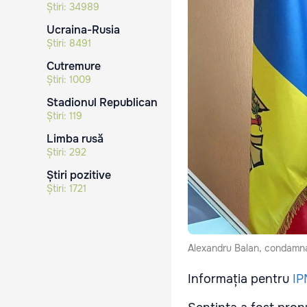
Știri:
34989
Ucraina-Rusia
Știri:
8491
Cutremure
Știri:
1009
Stadionul Republican
Știri:
119
Limba rusă
Știri:
292
Știri pozitive
Știri:
1721
Alexandru Balan, condamnat
Informația pentru
IP