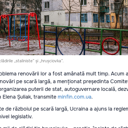
lădirile „staliniste” și „hrușciovka”.
oblema renovării lor a fost amânată mult timp. Acum au
renovări pe scară largă, a menționat președinta Comitet
rganizarea puterii de stat, autoguvernare locală, dez
m Elena Șuliak, transmite
minfin.com.ua
.
inte de războiul pe scară largă, Ucraina a ajuns la regl
vel legislativ.