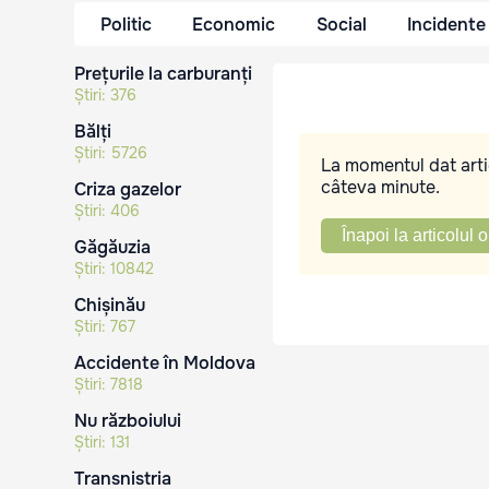
Politic
Economic
Social
Incidente
Prețurile la carburanți
Știri:
376
Bălți
Știri:
5726
La momentul dat artic
câteva minute.
Criza gazelor
Știri:
406
Înapoi la articolul o
Găgăuzia
Știri:
10842
Chișinău
Știri:
767
Accidente în Moldova
Știri:
7818
Nu războiului
Știri:
131
Transnistria