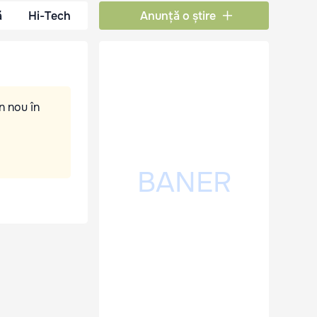
ă
Hi-Tech
Anunță o știre
n nou în