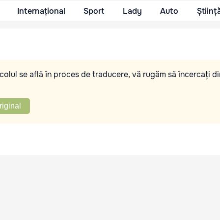
Internațional
Sport
Lady
Auto
Științ
olul se află în proces de traducere, vă rugăm să încercați di
riginal