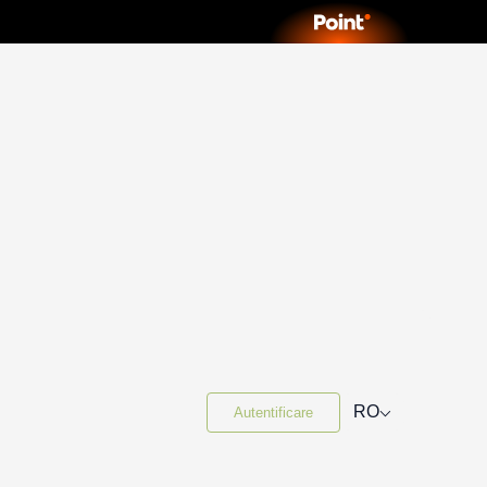
⌵
RO
Autentificare