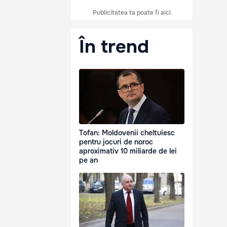
Publicitatea ta poate fi aici
În trend
Tofan: Moldovenii cheltuiesc
pentru jocuri de noroc
aproximativ 10 miliarde de lei
pe an