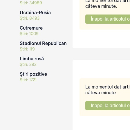
La momentul dat artic
Știri:
34989
câteva minute.
Ucraina-Rusia
Știri:
8493
Înapoi la articolul o
Cutremure
Știri:
1009
Stadionul Republican
Știri:
119
Limba rusă
Știri:
292
Știri pozitive
Știri:
1721
La momentul dat artic
câteva minute.
Înapoi la articolul o