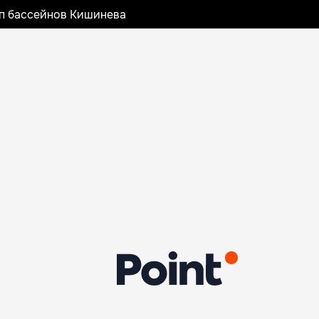
оп бассейнов Кишинева