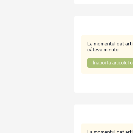
La momentul dat artic
câteva minute.
Înapoi la articolul o
La momentul dat artic