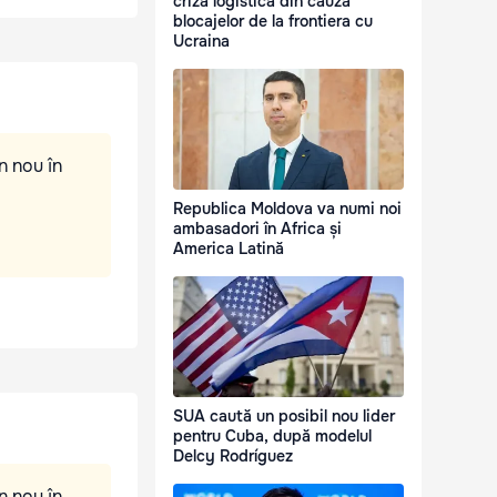
criză logistică din cauza
blocajelor de la frontiera cu
Ucraina
n nou în
Republica Moldova va numi noi
ambasadori în Africa și
America Latină
SUA caută un posibil nou lider
pentru Cuba, după modelul
Delcy Rodríguez
n nou în