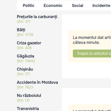
Politic
Economic
Social
Incidente
Prețurile la carburanți
Știri:
377
Bălți
Știri:
5726
La momentul dat artic
câteva minute.
Criza gazelor
Știri:
408
Înapoi la articolul o
Găgăuzia
Știri:
10842
Chișinău
Știri:
771
Accidente în Moldova
Știri:
7823
Nu războiului
Știri:
131
Transnistria