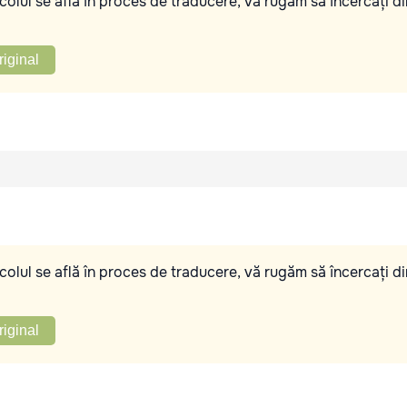
olul se află în proces de traducere, vă rugăm să încercați di
riginal
olul se află în proces de traducere, vă rugăm să încercați di
riginal