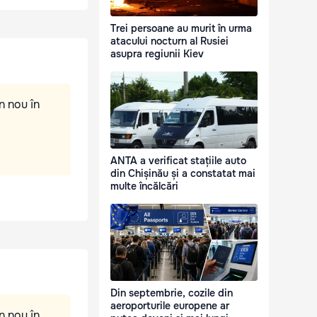
Trei persoane au murit în urma
atacului nocturn al Rusiei
asupra regiunii Kiev
n nou în
ANTA a verificat stațiile auto
din Chișinău și a constatat mai
multe încălcări
Din septembrie, cozile din
aeroporturile europene ar
n nou în