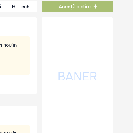
ă
Hi-Tech
Anunță o știre
n nou în