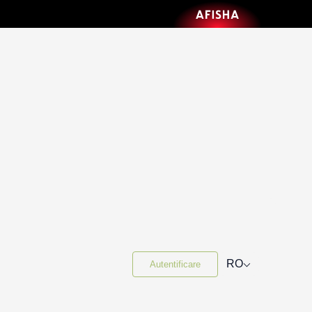
⌵
RO
Autentificare