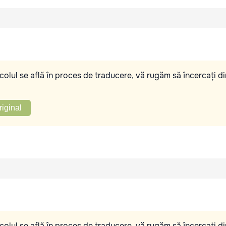
olul se află în proces de traducere, vă rugăm să încercați di
riginal
olul se află în proces de traducere, vă rugăm să încercați di