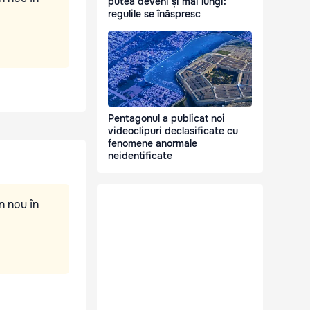
putea deveni și mai lungi:
regulile se înăspresc
Pentagonul a publicat noi
videoclipuri declasificate cu
fenomene anormale
neidentificate
n nou în