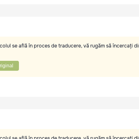
olul se află în proces de traducere, vă rugăm să încercați di
riginal
olul se află în proces de traducere, vă rugăm să încercați di