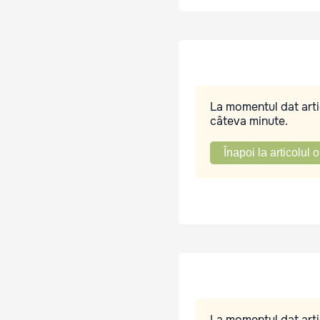
La momentul dat artic
câteva minute.
Înapoi la articolul o
La momentul dat artic