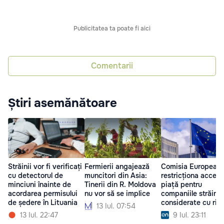
Publicitatea ta poate fi aici
Comentarii
Știri asemănătoare
Străinii vor fi verificați
Fermierii angajează
Comisia Europeană
cu detectorul de
muncitori din Asia:
restricționa accesu
minciuni înainte de
Tinerii din R. Moldova
piață pentru
acordarea permisului
nu vor să se implice
companiile străine
de ședere în Lituania
considerate cu ris
13 Iul. 07:54
interferență
13 Iul. 22:47
9 Iul. 23:11