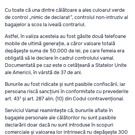
Cu toate că una dintre călătoare a ales culoarul verde
de control „nimic de declarat”, controlul non-intruziv al
bagajelor a scos la iveală contrariul.
Astfel, în valiza acesteia au fost găsite două telefoane
mobile de ultimă generație, a căror valoare totală
depășește suma de 50.000 de lei, pe care femeia era
obligată să le declare în cadrul controlului vamal.
Documentată pe caz este o cetățeană a Statelor Unite
ale Americii, în vârstă de 37 de ani.
Bunurile au fost ridicate și sunt pasibile confiscării, iar
persoana riscă sancțiuni în conformitate cu prevederile
art. 43¹ și art. 287 alin. (10) din Codul contravențional.
Serviciul Vamal reamintește că, bunurile aflate în
bagajele personale ale călătorilor nu sunt pasibile
declarării doar dacă nu sunt introduse în scopuri
comerciale și valoarea lor intrinsecă nu depășește 300