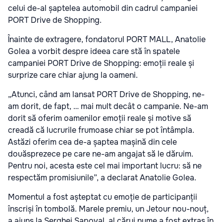
celui de-al șaptelea automobil din cadrul campaniei
PORT Drive de Shopping.
Înainte de extragere, fondatorul PORT MALL, Anatolie
Golea a vorbit despre ideea care stă în spatele
campaniei PORT Drive de Shopping: emoții reale și
surprize care chiar ajung la oameni.
„Atunci, când am lansat PORT Drive de Shopping, ne-
am dorit, de fapt, … mai mult decât o campanie. Ne-am
dorit să oferim oamenilor emoții reale și motive să
creadă că lucrurile frumoase chiar se pot întâmpla.
Astăzi oferim cea de-a șaptea mașină din cele
douăsprezece pe care ne-am angajat să le dăruim.
Pentru noi, acesta este cel mai important lucru: să ne
respectăm promisiunile”,
a declarat Anatolie Golea.
Momentul a fost așteptat cu emoție de participanții
înscriși în tombolă. Marele premiu, un Jetour nou-nouț,
a ajuns la Serghei Șapoval, al cărui nume a fost extras în