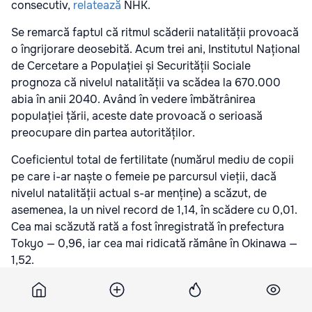
consecutiv,
relatează
NHK.
Se remarcă faptul că ritmul scăderii natalității provoacă
o îngrijorare deosebită. Acum trei ani, Institutul Național
de Cercetare a Populației și Securității Sociale
prognoza că nivelul natalității va scădea la 670.000
abia în anii 2040. Având în vedere îmbătrânirea
populației țării, aceste date provoacă o serioasă
preocupare din partea autorităților.
Coeficientul total de fertilitate (numărul mediu de copii
pe care i-ar naște o femeie pe parcursul vieții, dacă
nivelul natalității actual s-ar menține) a scăzut, de
asemenea, la un nivel record de 1,14, în scădere cu 0,01.
Cea mai scăzută rată a fost înregistrată în prefectura
Tokyo — 0,96, iar cea mai ridicată rămâne în Okinawa —
1,52.
Abonați-vă la știrile Point.md pe Google