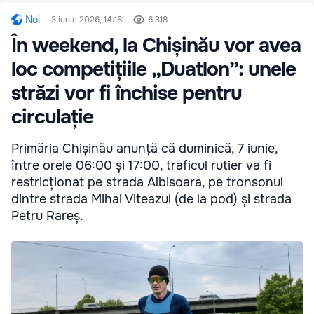
Noi
3 iunie 2026, 14:18
6 318
În weekend, la Chișinău vor avea
loc competițiile „Duatlon”: unele
străzi vor fi închise pentru
circulație
Primăria Chișinău anunță că duminică, 7 iunie,
între orele 06:00 și 17:00, traficul rutier va fi
restricționat pe strada Albisoara, pe tronsonul
dintre strada Mihai Viteazul (de la pod) și strada
Petru Rareș.