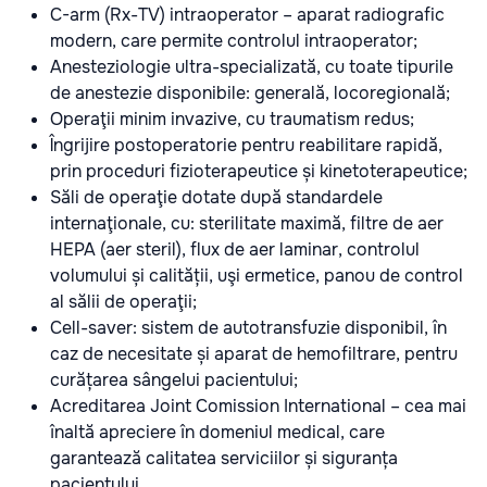
C-arm (Rx-TV) intraoperator – aparat radiografic
modern, care permite controlul intraoperator;
Anesteziologie ultra-specializată, cu toate tipurile
de anestezie disponibile: generală, locoregională;
Operaţii minim invazive, cu traumatism redus;
Îngrijire postoperatorie pentru reabilitare rapidă,
prin proceduri fizioterapeutice și kinetoterapeutice;
Săli de operaţie dotate după standardele
internaţionale, cu: sterilitate maximă, filtre de aer
HEPA (aer steril), flux de aer laminar, controlul
volumului și calității, uşi ermetice, panou de control
al sălii de operaţii;
Cell-saver: sistem de autotransfuzie disponibil, în
caz de necesitate și aparat de hemofiltrare, pentru
curățarea sângelui pacientului;
Acreditarea Joint Comission International – cea mai
înaltă apreciere în domeniul medical, care
garantează calitatea serviciilor și siguranța
pacientului.