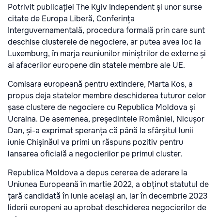
Potrivit publicației The Kyiv Independent și unor surse
citate de Europa Liberă, Conferința
Interguvernamentală, procedura formală prin care sunt
deschise clusterele de negociere, ar putea avea loc la
Luxemburg, în marja reuniunilor miniștrilor de externe și
ai afacerilor europene din statele membre ale UE.
Comisara europeană pentru extindere, Marta Kos, a
propus deja statelor membre deschiderea tuturor celor
șase clustere de negociere cu Republica Moldova și
Ucraina. De asemenea, președintele României, Nicușor
Dan, și-a exprimat speranța că până la sfârșitul lunii
iunie Chișinăul va primi un răspuns pozitiv pentru
lansarea oficială a negocierilor pe primul cluster.
Republica Moldova a depus cererea de aderare la
Uniunea Europeană în martie 2022, a obținut statutul de
țară candidată în iunie același an, iar în decembrie 2023
liderii europeni au aprobat deschiderea negocierilor de