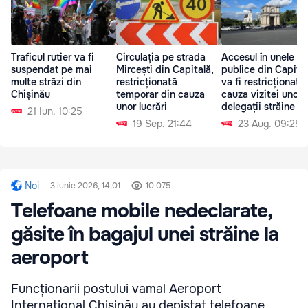
Traficul rutier va fi
Circulația pe strada
Accesul în unele lo
suspendat pe mai
Mircești din Capitală,
publice din Capita
multe străzi din
restricționată
va fi restricționat d
Chișinău
temporar din cauza
cauza vizitei unor
unor lucrări
delegații străine
21 Iun. 10:25
19 Sep. 21:44
23 Aug. 09:25
Noi
3 iunie 2026, 14:01
10 075
Telefoane mobile nedeclarate,
găsite în bagajul unei străine la
aeroport
Funcționarii postului vamal Aeroport
Internațional Chișinău au depistat telefoane