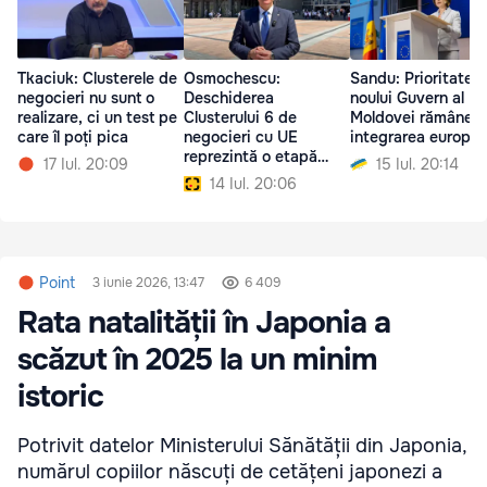
Tkaciuk: Clusterele de
Osmochescu:
Sandu: Prioritatea
negocieri nu sunt o
Deschiderea
noului Guvern al
realizare, ci un test pe
Clusterului 6 de
Moldovei rămâne
care îl poți pica
negocieri cu UE
integrarea europe
reprezintă o etapă
17 Iul. 20:09
15 Iul. 20:14
importantă pentru
14 Iul. 20:06
Moldova
Point
3 iunie 2026, 13:47
6 409
Rata natalității în Japonia a
scăzut în 2025 la un minim
istoric
Potrivit datelor Ministerului Sănătății din Japonia,
numărul copiilor născuți de cetățeni japonezi a