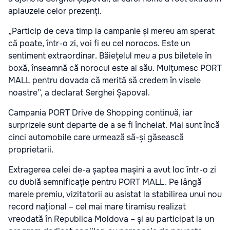
aplauzele celor prezenți.
„Particip de ceva timp la campanie și mereu am sperat
că poate, într-o zi, voi fi eu cel norocos. Este un
sentiment extraordinar. Băiețelul meu a pus biletele în
boxă, înseamnă că norocul este al său. Mulțumesc PORT
MALL pentru dovada că merită să credem în visele
noastre”,
a declarat Serghei Șapoval.
Campania PORT Drive de Shopping continuă, iar
surprizele sunt departe de a se fi încheiat. Mai sunt încă
cinci automobile care urmează să-și găsească
proprietarii.
Extragerea celei de-a șaptea mașini a avut loc într-o zi
cu dublă semnificație pentru PORT MALL. Pe lângă
marele premiu, vizitatorii au asistat la stabilirea unui nou
record național – cel mai mare tiramisu realizat
vreodată în Republica Moldova – și au participat la un