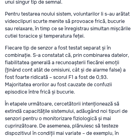
unui singur tip de semnal.
Pentru testarea noului sistem, voluntarilor li s-au arătat
videoclipuri scurte menite să provoace frică, bucurie
sau relaxare, în timp ce se înregistrau simultan mișcările
cutiei toracice și temperatura feței.
Fiecare tip de senzor a fost testat separat și în
combinație. S-a constatat că, prin combinarea datelor,
fiabilitatea generală a recunoașterii fiecărei emoții
(ținând cont atât de omisiuni, cât și de alarme false) a
fost foarte ridicată – scorul F1 a fost de 0,93.
Majoritatea erorilor au fost cauzate de confuzii
episodice între frică și bucurie.
În etapele următoare, cercetătorii intenționează să
extindă capacitățile sistemului, adăugând noi tipuri de
senzori pentru o monitorizare fiziologică și mai
cuprinzătoare. De asemenea, plănuiesc să testeze
dispozitivul în condiții mai variate – de exemplu, în