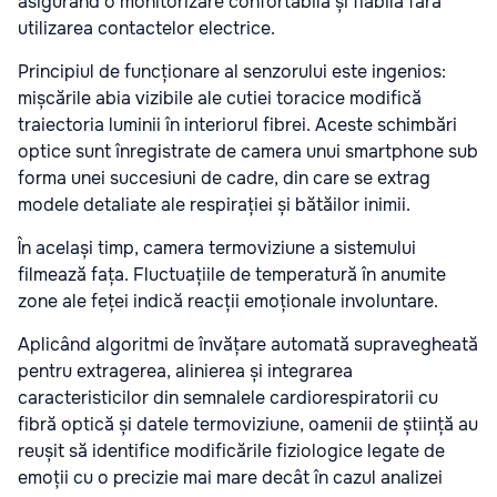
asigurând o monitorizare confortabilă și fiabilă fără
utilizarea contactelor electrice.
Principiul de funcționare al senzorului este ingenios:
mișcările abia vizibile ale cutiei toracice modifică
traiectoria luminii în interiorul fibrei. Aceste schimbări
optice sunt înregistrate de camera unui smartphone sub
forma unei succesiuni de cadre, din care se extrag
modele detaliate ale respirației și bătăilor inimii.
În același timp, camera termoviziune a sistemului
filmează fața. Fluctuațiile de temperatură în anumite
zone ale feței indică reacții emoționale involuntare.
Aplicând algoritmi de învățare automată supravegheată
pentru extragerea, alinierea și integrarea
caracteristicilor din semnalele cardiorespiratorii cu
fibră optică și datele termoviziune, oamenii de știință au
reușit să identifice modificările fiziologice legate de
emoții cu o precizie mai mare decât în cazul analizei