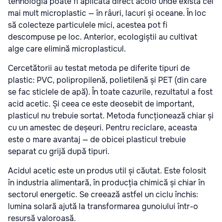
tehnologia poate fi aplicată direct acolo unde există cel
mai mult microplastic — în râuri, lacuri și oceane. În loc
să colecteze particulele mici, acestea pot fi
descompuse pe loc. Anterior, ecologiștii au cultivat
alge care elimină microplasticul.
Cercetătorii au testat metoda pe diferite tipuri de
plastic: PVC, polipropilenă, polietilenă și PET (din care
se fac sticlele de apă). În toate cazurile, rezultatul a fost
acid acetic. Și ceea ce este deosebit de important,
plasticul nu trebuie sortat. Metoda funcționează chiar și
cu un amestec de deșeuri. Pentru reciclare, aceasta
este o mare avantaj — de obicei plasticul trebuie
separat cu grijă după tipuri.
Acidul acetic este un produs util și căutat. Este folosit
în industria alimentară, în producția chimică și chiar în
sectorul energetic. Se creează astfel un ciclu închis:
lumina solară ajută la transformarea gunoiului într-o
resursă valoroasă.