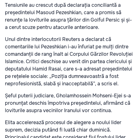
Tensiunile au crescut după declarația conciliantă a
președintelui Masoud Pezeshkian, care a promis să
renunțe la loviturile asupra țărilor din Golful Persic și și-
a cerut scuze pentru atacurile anterioare.
Unul dintre interlocutorii Reuters a declarat că
comentariile lui Pezeshkian i-au înfuriat pe mulți dintre
comandanții de rang înalt ai Corpului Gărzilor Revoluției
Islamice. Critici deschise au venit din partea clericului și
deputatului Hamid Rasai, care s-a adresat președintelui
pe rețelele sociale: „Poziția dumneavoastră a fost
neprofesionistă, slabă și inacceptabilă”, a scris el.
Șeful puterii judiciare, Gholamhossein Mohseni-Ejei s-a
pronunțat deschis împotriva președintelui, afirmând că
loviturile asupra vecinilor Iranului vor continua.
Elita accelerează procesul de alegere a noului lider
suprem, decizia putând fi luată chiar duminică.
Principalul candidat este considerat fiul fostului lider,