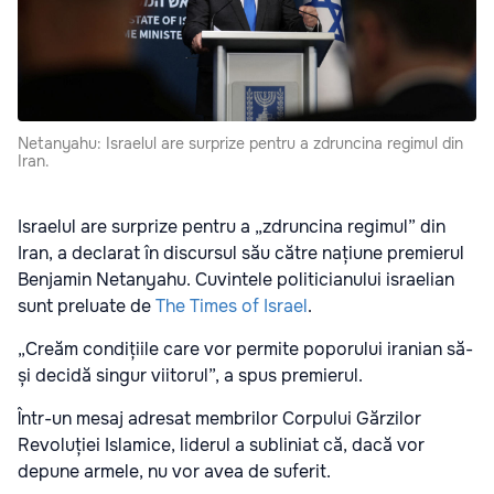
Netanyahu: Israelul are surprize pentru a zdruncina regimul din
Iran.
Israelul are surprize pentru a „zdruncina regimul” din
Iran, a declarat în discursul său către națiune premierul
Benjamin Netanyahu. Cuvintele politicianului israelian
sunt preluate de
The Times of Israel
.
„Creăm condițiile care vor permite poporului iranian să-
și decidă singur viitorul”, a spus premierul.
Într-un mesaj adresat membrilor Corpului Gărzilor
Revoluției Islamice, liderul a subliniat că, dacă vor
depune armele, nu vor avea de suferit.