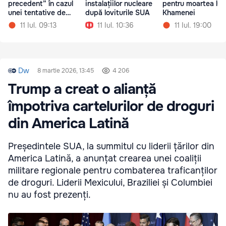
precedent” în cazul
instalațiilor nucleare
pentru moartea lui 
unei tentative de
după loviturile SUA
Khamenei
asasinat asupra sa
11 Iul. 09:13
11 Iul. 10:36
11 Iul. 19:00
Dw
8 martie 2026, 13:45
4 206
Trump a creat o alianță
împotriva cartelurilor de droguri
din America Latină
Președintele SUA, la summitul cu liderii țărilor din
America Latină, a anunțat crearea unei coaliții
militare regionale pentru combaterea traficanților
de droguri. Liderii Mexicului, Braziliei și Columbiei
nu au fost prezenți.