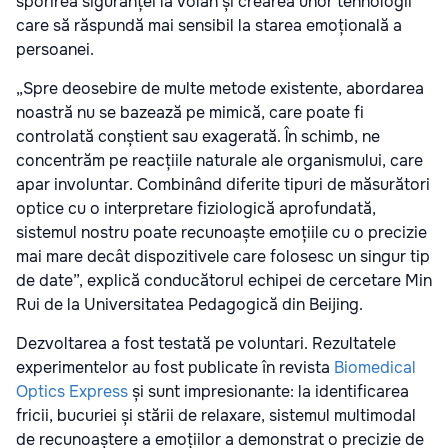
sporirea siguranței la volan și crearea unor tehnologii
care să răspundă mai sensibil la starea emoțională a
persoanei.
„Spre deosebire de multe metode existente, abordarea
noastră nu se bazează pe mimică, care poate fi
controlată conștient sau exagerată. În schimb, ne
concentrăm pe reacțiile naturale ale organismului, care
apar involuntar. Combinând diferite tipuri de măsurători
optice cu o interpretare fiziologică aprofundată,
sistemul nostru poate recunoaște emoțiile cu o precizie
mai mare decât dispozitivele care folosesc un singur tip
de date”, explică conducătorul echipei de cercetare Min
Rui de la Universitatea Pedagogică din Beijing.
Dezvoltarea a fost testată pe voluntari. Rezultatele
experimentelor au fost publicate în revista
Biomedical
Optics Express
și sunt impresionante: la identificarea
fricii, bucuriei și stării de relaxare, sistemul multimodal
de recunoaștere a emoțiilor a demonstrat o precizie de