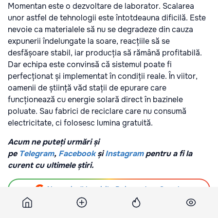
Momentan este o dezvoltare de laborator. Scalarea
unor astfel de tehnologii este întotdeauna dificilă. Este
nevoie ca materialele să nu se degradeze din cauza
expunerii îndelungate la soare, reacțiile să se
desfășoare stabil, iar producția să rămână profitabilă.
Dar echipa este convinsă că sistemul poate fi
perfecționat și implementat în condiții reale. În viitor,
oamenii de știință văd stații de epurare care
funcționează cu energie solară direct în bazinele
poluate. Sau fabrici de reciclare care nu consumă
electricitate, ci folosesc lumina gratuită.
Acum ne puteți urmări și
pe
Telegram
,
Facebook
și
Instagram
pentru a fi la
curent cu ultimele știri.
Abonați-vă la știrile Point.md pe Google