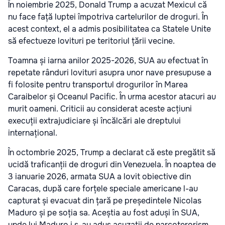
În noiembrie 2025, Donald Trump a acuzat Mexicul că
nu face față luptei împotriva cartelurilor de droguri. În
acest context, el a admis posibilitatea ca Statele Unite
să efectueze lovituri pe teritoriul țării vecine.
Toamna și iarna anilor 2025-2026, SUA au efectuat în
repetate rânduri lovituri asupra unor nave presupuse a
fi folosite pentru transportul drogurilor în Marea
Caraibelor și Oceanul Pacific. În urma acestor atacuri au
murit oameni. Criticii au considerat aceste acțiuni
execuții extrajudiciare și încălcări ale dreptului
internațional.
În octombrie 2025, Trump a declarat că este pregătit să
ucidă traficanții de droguri din Venezuela. În noaptea de
3 ianuarie 2026, armata SUA a lovit obiective din
Caracas, după care forțele speciale americane l-au
capturat și evacuat din țară pe președintele Nicolas
Maduro și pe soția sa. Aceștia au fost aduși în SUA,
unde lui Maduro i s-au adus acuzații de narcoterorism.