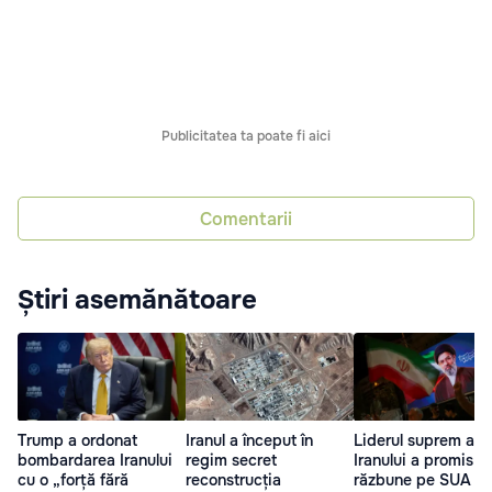
Publicitatea ta poate fi aici
Comentarii
Știri asemănătoare
Trump a ordonat
Iranul a început în
Liderul suprem al
bombardarea Iranului
regim secret
Iranului a promis s
cu o „forță fără
reconstrucția
răzbune pe SUA