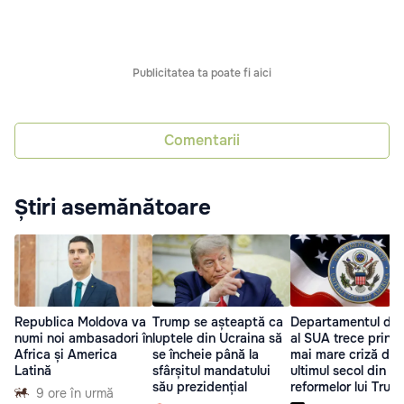
Publicitatea ta poate fi aici
Comentarii
Știri asemănătoare
Republica Moldova va
Trump se așteaptă ca
Departamentul de 
numi noi ambasadori în
luptele din Ucraina să
al SUA trece prin 
Africa și America
se încheie până la
mai mare criză din
Latină
sfârșitul mandatului
ultimul secol din c
său prezidențial
reformelor lui Trum
9 ore în urmă