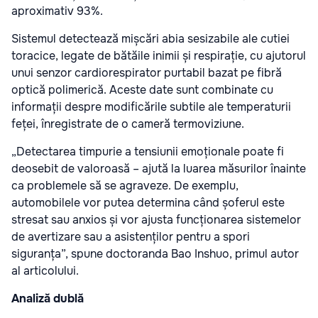
aproximativ 93%.
Sistemul detectează mișcări abia sesizabile ale cutiei
toracice, legate de bătăile inimii și respirație, cu ajutorul
unui senzor cardiorespirator purtabil bazat pe fibră
optică polimerică. Aceste date sunt combinate cu
informații despre modificările subtile ale temperaturii
feței, înregistrate de o cameră termoviziune.
„Detectarea timpurie a tensiunii emoționale poate fi
deosebit de valoroasă – ajută la luarea măsurilor înainte
ca problemele să se agraveze. De exemplu,
automobilele vor putea determina când șoferul este
stresat sau anxios și vor ajusta funcționarea sistemelor
de avertizare sau a asistenților pentru a spori
siguranța”, spune doctoranda Bao Inshuo, primul autor
al articolului.
Analiză dublă