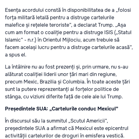
Esența acordului constă în disponibilitatea de a „folosi
forța militară letală pentru a distruge cartelurile
malefice și rețelele teroriste”, a declarat Trump. „Așa
cum am format o coaliție pentru a distruge ISIS („Statul
Islamic” - n.r.) în Orientul Mijlociu, acum trebuie să
facem același lucru pentru a distruge cartelurile acasă”,
a spus el.
La întâlnire nu au fost prezenți și, prin urmare, nu s-au
alăturat coaliției liderii unor țări mari din regiune,
precum Mexic, Brazilia și Columbia. În toate aceste țări
sunt la putere reprezentanți ai forțelor politice de
stânga, cu viziuni diferite față de cele ale lui Trump.
Președintele SUA: „Cartelurile conduc Mexicul”
În discursul său la summitul „Scutul Americii”,
președintele SUA a afirmat că Mexicul este epicentrul
activității cartelurilor de droguri în emisfera vestică.