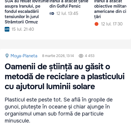
SUA au reluat loviturile
Iranul a atacat țările
Iranul a atacat
asupra Iranului, pe
din Golful Persic
obiective militare
fondul escaladării
americane din cinc
12 Iul. 13:45
tensiunilor în jurul
țări
Strâmtorii Ormuz
12 Iul. 17:30
15 Iul. 21:40
Moya-Planeta
8 martie 2026, 13:14
4 453
Oamenii de știință au găsit o
metodă de reciclare a plasticului
cu ajutorul luminii solare
Plasticul este peste tot. Se află în gropile de
gunoi, plutește în oceane și chiar ajunge în
organismul uman sub formă de particule
minuscule.