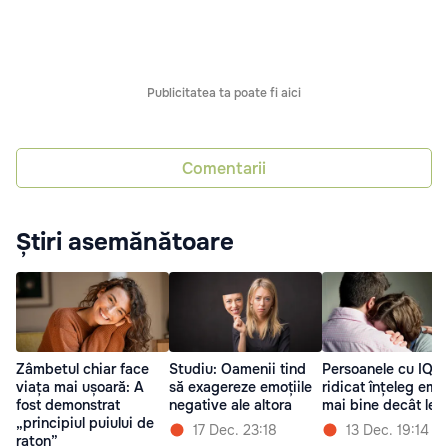
Publicitatea ta poate fi aici
Comentarii
Știri asemănătoare
Zâmbetul chiar face
Studiu: Oamenii tind
Persoanele cu IQ
viața mai ușoară: A
să exagereze emoțiile
ridicat înțeleg emoț
fost demonstrat
negative ale altora
mai bine decât le 
„principiul puiului de
17 Dec. 23:18
13 Dec. 19:14
raton”