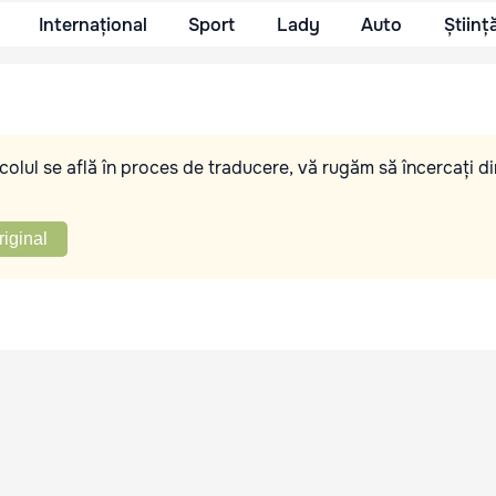
Internațional
Sport
Lady
Auto
Științ
olul se află în proces de traducere, vă rugăm să încercați di
riginal