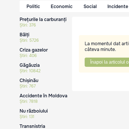
Politic
Economic
Social
Incidente
Prețurile la carburanți
Știri:
376
Bălți
Știri:
5726
La momentul dat artic
câteva minute.
Criza gazelor
Știri:
406
Înapoi la articolul o
Găgăuzia
Știri:
10842
Chișinău
Știri:
767
Accidente în Moldova
Știri:
7818
Nu războiului
Știri:
131
Transnistria