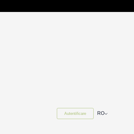
⌵
RO
Autentificare