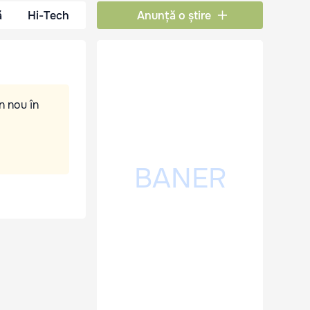
ă
Hi-Tech
Anunță o știre
n nou în