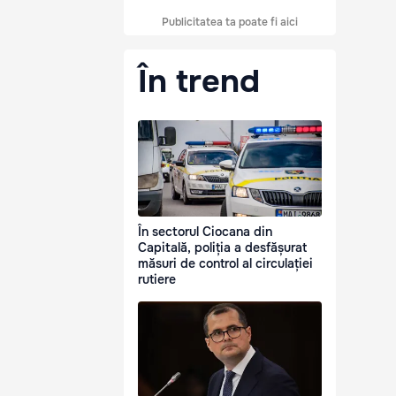
Publicitatea ta poate fi aici
În trend
În sectorul Ciocana din
Capitală, poliția a desfășurat
măsuri de control al circulației
rutiere