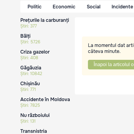
Politic
Economic
Social
Incidente
Prețurile la carburanți
Știri:
377
Bălți
Știri:
5726
La momentul dat artic
câteva minute.
Criza gazelor
Știri:
408
Înapoi la articolul o
Găgăuzia
Știri:
10842
Chișinău
Știri:
771
Accidente în Moldova
Știri:
7825
Nu războiului
Știri:
131
Transnistria