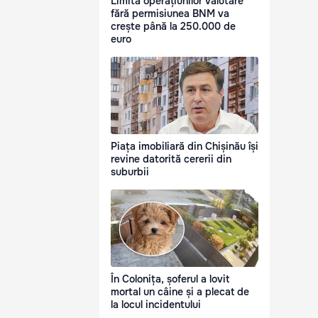
Limita operațiunilor valutare
fără permisiunea BNM va
crește până la 250.000 de
euro
Piața imobiliară din Chișinău își
revine datorită cererii din
suburbii
În Colonița, șoferul a lovit
mortal un câine și a plecat de
la locul incidentului