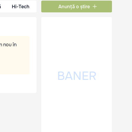
ă
Hi-Tech
Anunță o știre
n nou în