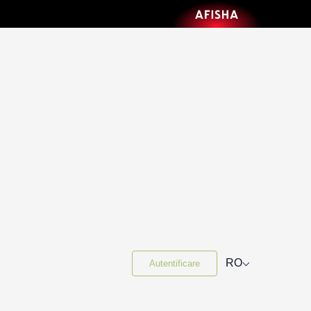
⌵
RO
Autentificare