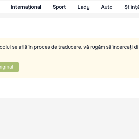
Internațional
Sport
Lady
Auto
Științ
olul se află în proces de traducere, vă rugăm să încercați di
riginal