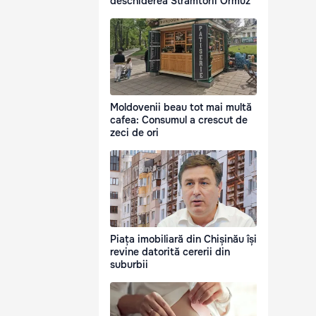
deschiderea Strâmtorii Ormuz
Moldovenii beau tot mai multă
cafea: Consumul a crescut de
zeci de ori
Piața imobiliară din Chișinău își
revine datorită cererii din
suburbii