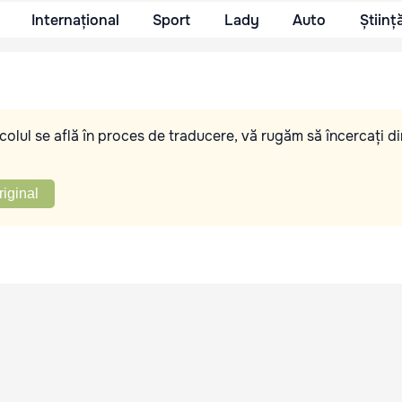
Internațional
Sport
Lady
Auto
Științ
olul se află în proces de traducere, vă rugăm să încercați di
riginal