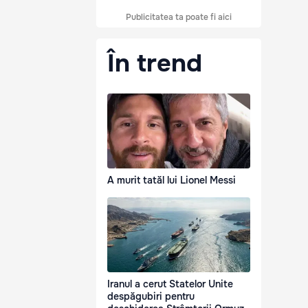
Publicitatea ta poate fi aici
În trend
A murit tatăl lui Lionel Messi
Iranul a cerut Statelor Unite
despăgubiri pentru