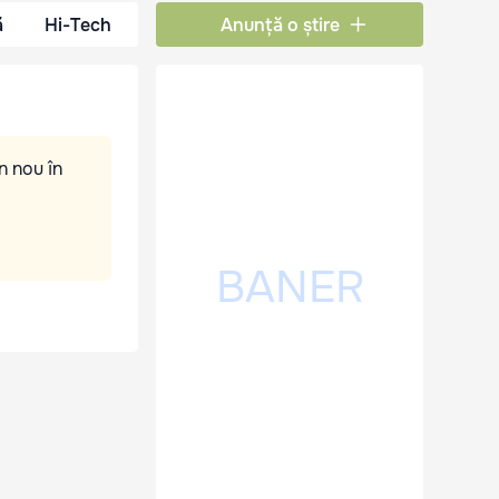
ă
Hi-Tech
Anunță o știre
n nou în