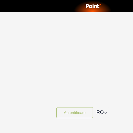
⌵
RO
Autentificare