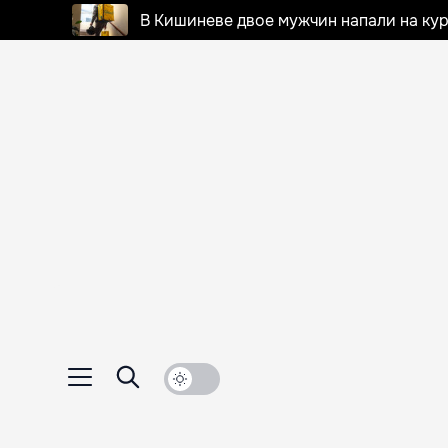
В Кишиневе двое мужчин напали на кур