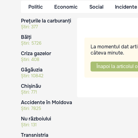
Politic
Economic
Social
Incidente
Prețurile la carburanți
Știri:
377
Bălți
Știri:
5726
La momentul dat artic
câteva minute.
Criza gazelor
Știri:
408
Înapoi la articolul o
Găgăuzia
Știri:
10842
Chișinău
Știri:
771
Accidente în Moldova
Știri:
7825
Nu războiului
Știri:
131
Transnistria