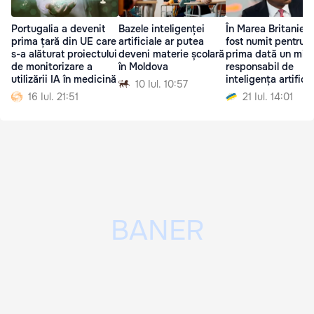
Portugalia a devenit
Bazele inteligenței
În Marea Britanie a
prima țară din UE care
artificiale ar putea
fost numit pentru
s-a alăturat proiectului
deveni materie școlară
prima dată un mini
de monitorizare a
în Moldova
responsabil de
utilizării IA în medicină
inteligența artificia
10 Iul. 10:57
16 Iul. 21:51
21 Iul. 14:01