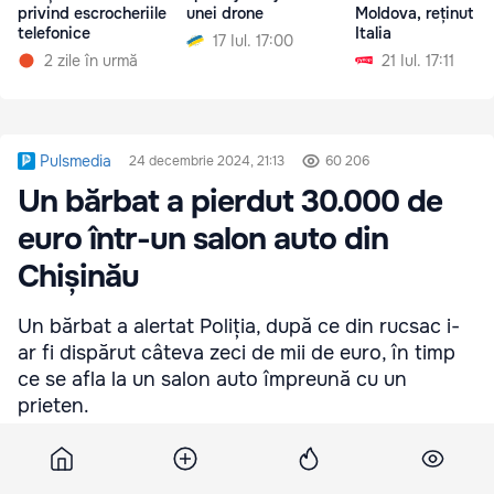
privind escrocheriile
unei drone
Moldova, reținut în
telefonice
Italia
17 Iul. 17:00
2 zile în urmă
21 Iul. 17:11
Pulsmedia
24 decembrie 2024, 21:13
60 206
Un bărbat a pierdut 30.000 de
euro într-un salon auto din
Chișinău
Un bărbat a alertat Poliția, după ce din rucsac i-
ar fi dispărut câteva zeci de mii de euro, în timp
ce se afla la un salon auto împreună cu un
prieten.