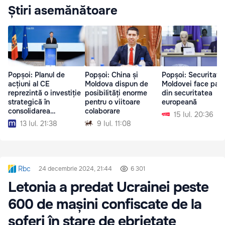
Știri asemănătoare
Popșoi: Planul de
Popșoi: China și
Popșoi: Securitate
acțiuni al CE
Moldova dispun de
Moldovei face part
reprezintă o investiție
posibilități enorme
din securitatea
strategică în
pentru o viitoare
europeană
consolidarea
colaborare
15 Iul. 20:36
democrației
13 Iul. 21:38
9 Iul. 11:08
Rbc
24 decembrie 2024, 21:44
6 301
Letonia a predat Ucrainei peste
600 de mașini confiscate de la
șoferi în stare de ebrietate