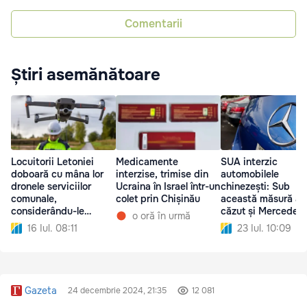
Comentarii
Știri asemănătoare
Locuitorii Letoniei
Medicamente
SUA interzic
doboară cu mâna lor
interzise, trimise din
automobilele
dronele serviciilor
Ucraina în Israel într-un
chinezești: Sub
comunale,
colet prin Chișinău
această măsură a
considerându-le
căzut și Mercedes
o oră în urmă
spionaj
16 Iul. 08:11
23 Iul. 10:09
Gazeta
24 decembrie 2024, 21:35
12 081