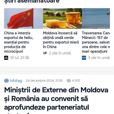
Știri asemănătoare
China a interzis
Moldova încearcă să
Traversarea Canalu
exportul de heliu,
obțină undă verde
Mânecii: 157 de
esențial pentru
pentru exportul mierii
persoane, salvate î
producția de
în China
una dintre cele mai
microcipuri
mari operațiuni
2 zile în urmă
10 Iul. 21:36
3 zile în urmă
Infotag
24 decembrie 2024, 21:55
4 097
Miniștrii de Externe din Moldova
și România au convenit să
aprofundeze parteneriatul