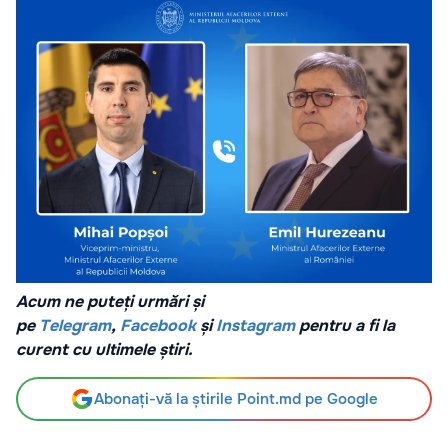
Acum ne puteți urmări și
pe
Telegram
,
Facebook
și
Instagram
pentru a fi la
curent cu ultimele știri.
Abonați-vă la știrile Point.md pe Google