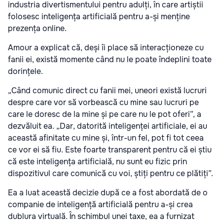
industria divertismentului pentru adulți, în care artiștii
folosesc inteligența artificială pentru a-și menține
prezența online.
Amour a explicat că, deși îi place să interacționeze cu
fanii ei, există momente când nu le poate îndeplini toate
dorințele.
„Când comunic direct cu fanii mei, uneori există lucruri
despre care vor să vorbească cu mine sau lucruri pe
care le doresc de la mine și pe care nu le pot oferi”, a
dezvăluit ea. „Dar, datorită inteligenței artificiale, ei au
această afinitate cu mine și, într-un fel, pot fi tot ceea
ce vor ei să fiu. Este foarte transparent pentru că ei știu
că este inteligența artificială, nu sunt eu fizic prin
dispozitivul care comunică cu voi, știți pentru ce plătiți”.
Ea a luat această decizie după ce a fost abordată de o
companie de inteligență artificială pentru a-și crea
dublura virtuală. În schimbul unei taxe, ea a furnizat