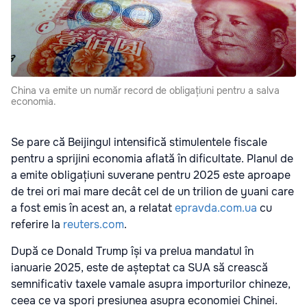
China va emite un număr record de obligațiuni pentru a salva
economia.
Se pare că Beijingul intensifică stimulentele fiscale
pentru a sprijini economia aflată în dificultate. Planul de
a emite obligațiuni suverane pentru 2025 este aproape
de trei ori mai mare decât cel de un trilion de yuani care
a fost emis în acest an, a relatat
epravda.com.ua
cu
referire la
reuters.com
.
După ce Donald Trump își va prelua mandatul în
ianuarie 2025, este de așteptat ca SUA să crească
semnificativ taxele vamale asupra importurilor chineze,
ceea ce va spori presiunea asupra economiei Chinei.