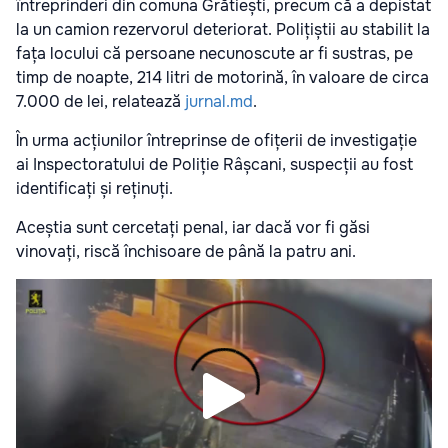
întreprinderi din comuna Grătiești, precum că a depistat
la un camion rezervorul deteriorat. Polițiștii au stabilit la
fața locului că persoane necunoscute ar fi sustras, pe
timp de noapte, 214 litri de motorină, în valoare de circa
7.000 de lei, relatează
jurnal.md
.
În urma acțiunilor întreprinse de ofițerii de investigație
ai Inspectoratului de Poliție Râșcani, suspecții au fost
identificați și reținuți.
Aceștia sunt cercetați penal, iar dacă vor fi găsi
vinovați, riscă închisoare de până la patru ani.