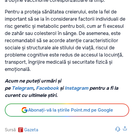
a obține vaccinurile corespunzătoare la timp.
Pentru a proteja sănătatea creierului, este la fel de
important să se ia în considerare factorii individuali de
risc genetic și metabolic pentru boli, cum ar fi excesul
de zahăr sau colesterol în sânge. De asemenea, este
recomandabil să se acorde atenție caracteristicilor
sociale și structurale ale stilului de viață, riscul de
probleme cognitive este redus de accesul la locuință,
transport, îngrijire medicală și securitate fizică și
emoțională.
Acum ne puteți urmări și
pe
Telegram
,
Facebook
și
Instagram
pentru a fi la
curent cu ultimele știri.
Abonați-vă la știrile Point.md pe Google
Sursă
Gazeta