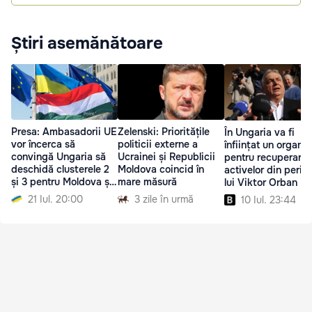
Știri asemănătoare
Presa: Ambasadorii UE
Zelenski: Prioritățile
În Ungaria va fi
vor încerca să
politicii externe a
înființat un organi
convingă Ungaria să
Ucrainei și Republicii
pentru recuperare
deschidă clusterele 2
Moldova coincid în
activelor din perio
și 3 pentru Moldova și
mare măsură
lui Viktor Orban
Ucraina
21 Iul. 20:00
3 zile în urmă
10 Iul. 23:44