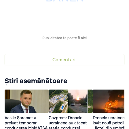
Publicitatea ta poate fi aici
Comentarii
Știri asemănătoare
Vasile Șaramet a
Gazprom: Dronele
Dronele ucrainene 
preluat temporar
ucrainene au atacat
lovit nouă petrolier
conducerea MoldATSA
stația conductei
„flotei din umbră” 