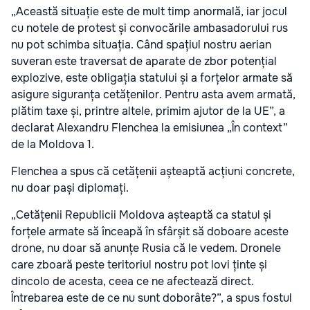
„Această situație este de mult timp anormală, iar jocul
cu notele de protest și convocările ambasadorului rus
nu pot schimba situația. Când spațiul nostru aerian
suveran este traversat de aparate de zbor potențial
explozive, este obligația statului și a forțelor armate să
asigure siguranța cetățenilor. Pentru asta avem armată,
plătim taxe și, printre altele, primim ajutor de la UE”, a
declarat Alexandru Flenchea la emisiunea „În context”
de la Moldova 1.
Flenchea a spus că cetățenii așteaptă acțiuni concrete,
nu doar pași diplomați.
„Cetățenii Republicii Moldova așteaptă ca statul și
forțele armate să înceapă în sfârșit să doboare aceste
drone, nu doar să anunțe Rusia că le vedem. Dronele
care zboară peste teritoriul nostru pot lovi ținte și
dincolo de acesta, ceea ce ne afectează direct.
Întrebarea este de ce nu sunt doborâte?”, a spus fostul