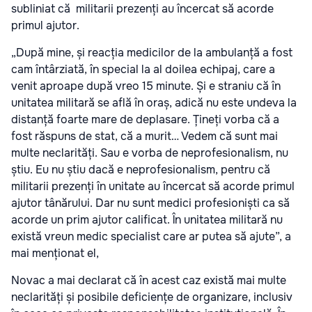
subliniat că militarii prezenți au încercat să acorde
primul ajutor.
„După mine, și reacția medicilor de la ambulanță a fost
cam întârziată, în special la al doilea echipaj, care a
venit aproape după vreo 15 minute. Și e straniu că în
unitatea militară se află în oraș, adică nu este undeva la
distanță foarte mare de deplasare. Țineți vorba că a
fost răspuns de stat, că a murit… Vedem că sunt mai
multe neclarități. Sau e vorba de neprofesionalism, nu
știu. Eu nu știu dacă e neprofesionalism, pentru că
militarii prezenți în unitate au încercat să acorde primul
ajutor tânărului. Dar nu sunt medici profesioniști ca să
acorde un prim ajutor calificat. În unitatea militară nu
există vreun medic specialist care ar putea să ajute”, a
mai menționat el,
Novac a mai declarat că în acest caz există mai multe
neclarități și posibile deficiențe de organizare, inclusiv