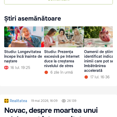
Știri asemănătoare
Studiu: Longevitatea
Studiu: Prezența
Oamenii de știință
începe încă înainte de
excesivă pe Internet
identificat indicato
naștere
duce la creșterea
inimii care pot se
nivelului de stres
îmbătrânirea
16 Iul. 19:25
accelerată
6 zile în urmă
17 Iul. 16:36
Realitatea
19 mai 2026, 16:09
26 139
Novac, despre moartea unui