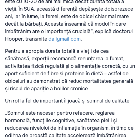
este cu 10-20 de ani mai mică decât durata totală a
vieții. În SUA, această diferență depășește doisprezece
ani, iar în lume, la femei, este de obicei chiar mai mare
decât la bărbați. Aceasta înseamnă că modul în care
îmbătrânim are o importanță crucială”, explică doctorul
Hooper, transmite
dailymail.com
.
Pentru a apropia durata totală a vieții de cea
sănătoasă, experții recomandă renunțarea la fumat,
activitatea fizică regulată și o alimentație corectă, cu un
aport suficient de fibre și proteine în dietă – astfel de
obiceiuri au demonstrat că reduc mortalitatea generală
și riscul de apariție a bolilor cronice.
Un rol la fel de important îl joacă și somnul de calitate.
„Somnul este necesar pentru refacere, reglarea
hormonală, funcțiile cognitive, sănătatea pielii și
reducerea nivelului de inflamație în organism, în timp ce
odihna de proastă calitate accelerează îmbătrânirea