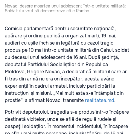
Novac, despre moartea unui adolescent într-o unitate militară:
Soldatul a vrut să demonstreze că e Rambo.
Comisia parlamentară pentru securitate națională,
apărare și ordine publică a organizat marți, 19 mai,
audieri cu ușile închise în legătură cu cazul tragic
produs pe 10 mai într-o unitate militară din Cahul, soldat
cu decesul unui adolescent de 16 ani. După ședință,
deputatul Partidului Socialiștilor din Republica
Moldova, Grigore Novac, a declarat că militarul care ar
fi tras din armă nu era un începător, acesta având
experiență în cadrul armatei, inclusiv participări la
instrucțiuni și misiuni. „Mai mult asta s-a întâmplat din
prostie”, a afirmat Novac, transmite
realitatea.md
.
Potrivit deputatului, tragedia s-a produs într-o încăpere
destinată vizitelor, unde se află de regulă rudele și
oaspeții soldaților. În momentul incidentului, în încăpere
se aflau mai multe persoane, inclusiv tânărul de 16 ani,