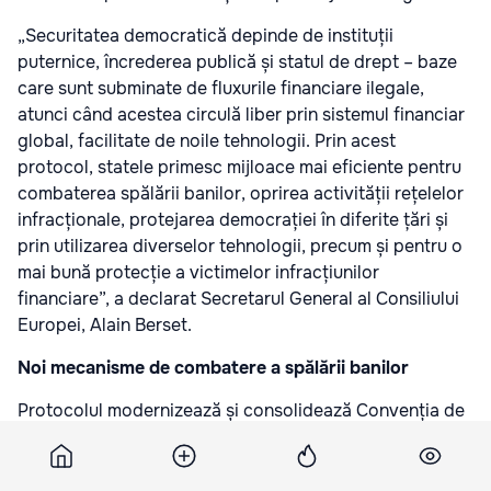
„Securitatea democratică depinde de instituții
puternice, încrederea publică și statul de drept – baze
care sunt subminate de fluxurile financiare ilegale,
atunci când acestea circulă liber prin sistemul financiar
global, facilitate de noile tehnologii. Prin acest
protocol, statele primesc mijloace mai eficiente pentru
combaterea spălării banilor, oprirea activității rețelelor
infracționale, protejarea democrației în diferite țări și
prin utilizarea diverselor tehnologii, precum și pentru o
mai bună protecție a victimelor infracțiunilor
financiare”, a declarat Secretarul General al Consiliului
Europei, Alain Berset.
Noi mecanisme de combatere a spălării banilor
Protocolul modernizează și consolidează Convenția de
la Varșovia – instrumentul fundamental în lupta
împotriva spălării banilor și finanțării terorismului – și se
bazează pe peste două decenii de aplicare a acesteia,