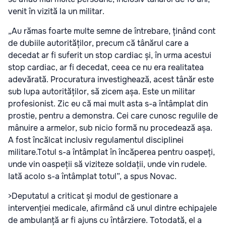
venit în vizită la un militar.
„Au rămas foarte multe semne de întrebare, ținând cont
de dubiile autorităților, precum că tânărul care a
decedat ar fi suferit un stop cardiac și, în urma acestui
stop cardiac, ar fi decedat, ceea ce nu era realitatea
adevărată. Procuratura investighează, acest tânăr este
sub lupa autorităților, să zicem așa. Este un militar
profesionist. Zic eu că mai mult asta s-a întâmplat din
prostie, pentru a demonstra. Cei care cunosc regulile de
mânuire a armelor, sub nicio formă nu procedează așa.
A fost încălcat inclusiv regulamentul disciplinei
militare.Totul s-a întâmplat în încăperea pentru oaspeți,
unde vin oaspeții să viziteze soldații, unde vin rudele.
Iată acolo s-a întâmplat totul”, a spus Novac.
>Deputatul a criticat și modul de gestionare a
intervenției medicale, afirmând că unul dintre echipajele
de ambulanță ar fi ajuns cu întârziere. Totodată, el a