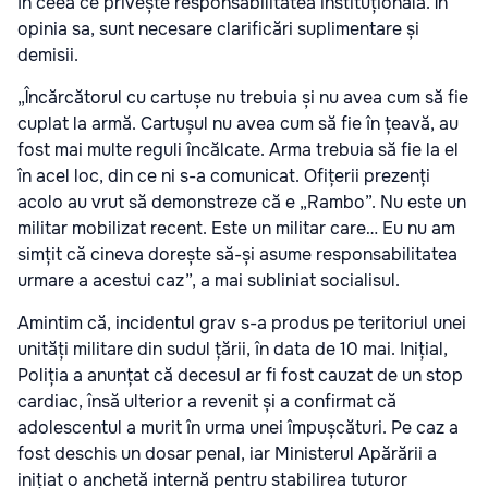
în ceea ce privește responsabilitatea instituțională. În
opinia sa, sunt necesare clarificări suplimentare și
demisii.
„Încărcătorul cu cartușe nu trebuia și nu avea cum să fie
cuplat la armă. Cartușul nu avea cum să fie în țeavă, au
fost mai multe reguli încălcate. Arma trebuia să fie la el
în acel loc, din ce ni s-a comunicat. Ofițerii prezenți
acolo au vrut să demonstreze că e „Rambo”. Nu este un
militar mobilizat recent. Este un militar care… Eu nu am
simțit că cineva dorește să-și asume responsabilitatea
urmare a acestui caz”, a mai subliniat socialisul.
Amintim că, incidentul grav s-a produs pe teritoriul unei
unități militare din sudul țării, în data de 10 mai. Inițial,
Poliția a anunțat că decesul ar fi fost cauzat de un stop
cardiac, însă ulterior a revenit și a confirmat că
adolescentul a murit în urma unei împușcături. Pe caz a
fost deschis un dosar penal, iar Ministerul Apărării a
inițiat o anchetă internă pentru stabilirea tuturor