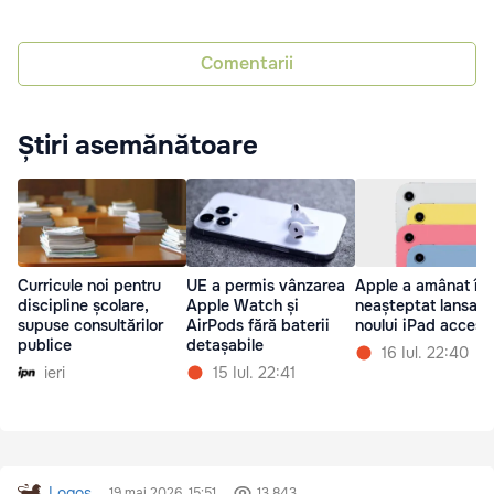
Comentarii
Știri asemănătoare
Curricule noi pentru
UE a permis vânzarea
Apple a amânat în
discipline școlare,
Apple Watch și
neașteptat lansare
supuse consultărilor
AirPods fără baterii
noului iPad accesib
publice
detașabile
16 Iul. 22:40
ieri
15 Iul. 22:41
Logos
19 mai 2026, 15:51
13 843