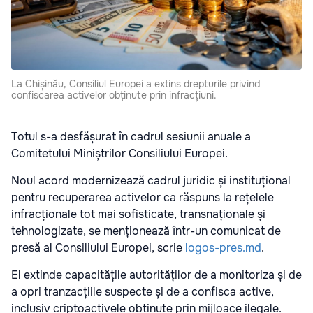
La Chișinău, Consiliul Europei a extins drepturile privind
confiscarea activelor obținute prin infracțiuni.
Totul s-a desfășurat în cadrul sesiunii anuale a
Comitetului Miniștrilor Consiliului Europei.
Noul acord modernizează cadrul juridic și instituțional
pentru recuperarea activelor ca răspuns la rețelele
infracționale tot mai sofisticate, transnaționale și
tehnologizate, se menționează într-un comunicat de
presă al Consiliului Europei, scrie
logos-pres.md
.
El extinde capacitățile autorităților de a monitoriza și de
a opri tranzacțiile suspecte și de a confisca active,
inclusiv criptoactivele obținute prin mijloace ilegale.