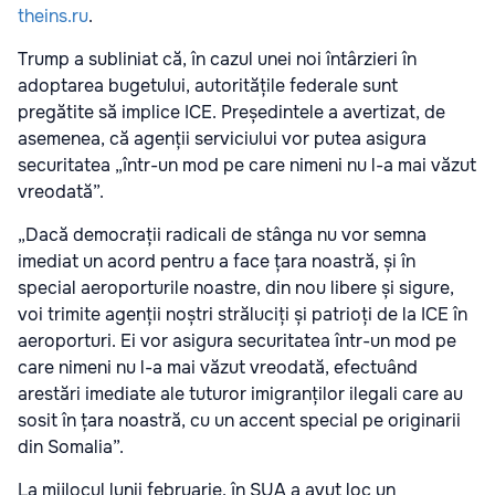
theins.ru
.
Trump a subliniat că, în cazul unei noi întârzieri în
adoptarea bugetului, autoritățile federale sunt
pregătite să implice ICE. Președintele a avertizat, de
asemenea, că agenții serviciului vor putea asigura
securitatea „într-un mod pe care nimeni nu l-a mai văzut
vreodată”.
„Dacă democrații radicali de stânga nu vor semna
imediat un acord pentru a face țara noastră, și în
special aeroporturile noastre, din nou libere și sigure,
voi trimite agenții noștri străluciți și patrioți de la ICE în
aeroporturi. Ei vor asigura securitatea într-un mod pe
care nimeni nu l-a mai văzut vreodată, efectuând
arestări imediate ale tuturor imigranților ilegali care au
sosit în țara noastră, cu un accent special pe originarii
din Somalia”.
La mijlocul lunii februarie, în SUA a avut loc un