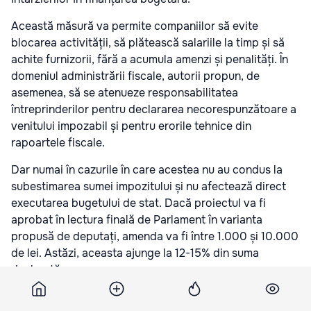
Această măsură va permite companiilor să evite
blocarea activității, să plătească salariile la timp și să
achite furnizorii, fără a acumula amenzi și penalități. În
domeniul administrării fiscale, autorii propun, de
asemenea, să se atenueze responsabilitatea
întreprinderilor pentru declararea necorespunzătoare a
venitului impozabil și pentru erorile tehnice din
rapoartele fiscale.
Dar numai în cazurile în care acestea nu au condus la
subestimarea sumei impozitului și nu afectează direct
executarea bugetului de stat. Dacă proiectul va fi
aprobat în lectura finală de Parlament în varianta
propusă de deputați, amenda va fi între 1.000 și 10.000
de lei. Astăzi, aceasta ajunge la 12-15% din suma
declarată.
Acum ne puteți urmări și