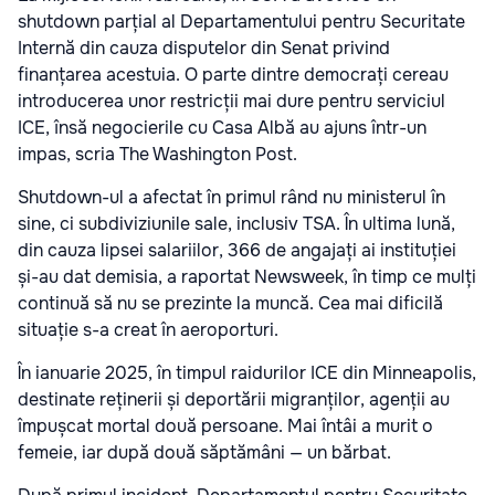
shutdown parțial al Departamentului pentru Securitate
Internă din cauza disputelor din Senat privind
finanțarea acestuia. O parte dintre democrați cereau
introducerea unor restricții mai dure pentru serviciul
ICE, însă negocierile cu Casa Albă au ajuns într-un
impas, scria The Washington Post.
Shutdown-ul a afectat în primul rând nu ministerul în
sine, ci subdiviziunile sale, inclusiv TSA. În ultima lună,
din cauza lipsei salariilor, 366 de angajați ai instituției
și-au dat demisia, a raportat Newsweek, în timp ce mulți
continuă să nu se prezinte la muncă. Cea mai dificilă
situație s-a creat în aeroporturi.
În ianuarie 2025, în timpul raidurilor ICE din Minneapolis,
destinate reținerii și deportării migranților, agenții au
împușcat mortal două persoane. Mai întâi a murit o
femeie, iar după două săptămâni — un bărbat.