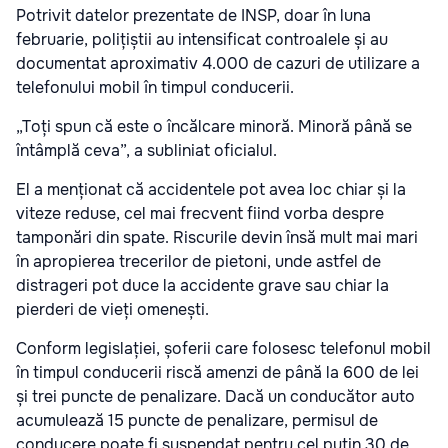
Potrivit datelor prezentate de INSP, doar în luna
februarie, polițiștii au intensificat controalele și au
documentat aproximativ 4.000 de cazuri de utilizare a
telefonului mobil în timpul conducerii.
„Toți spun că este o încălcare minoră. Minoră până se
întâmplă ceva”, a subliniat oficialul.
El a menționat că accidentele pot avea loc chiar și la
viteze reduse, cel mai frecvent fiind vorba despre
tamponări din spate. Riscurile devin însă mult mai mari
în apropierea trecerilor de pietoni, unde astfel de
distrageri pot duce la accidente grave sau chiar la
pierderi de vieți omenești.
Conform legislației, șoferii care folosesc telefonul mobil
în timpul conducerii riscă amenzi de până la 600 de lei
și trei puncte de penalizare. Dacă un conducător auto
acumulează 15 puncte de penalizare, permisul de
conducere poate fi suspendat pentru cel puțin 30 de