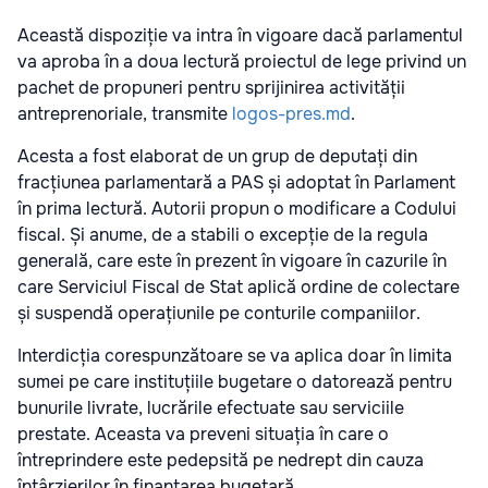
Această dispoziție va intra în vigoare dacă parlamentul
va aproba în a doua lectură proiectul de lege privind un
pachet de propuneri pentru sprijinirea activității
antreprenoriale, transmite
logos-pres.md
.
Acesta a fost elaborat de un grup de deputați din
fracțiunea parlamentară a PAS și adoptat în Parlament
în prima lectură. Autorii propun o modificare a Codului
fiscal. Și anume, de a stabili o excepție de la regula
generală, care este în prezent în vigoare în cazurile în
care Serviciul Fiscal de Stat aplică ordine de colectare
și suspendă operațiunile pe conturile companiilor.
Interdicția corespunzătoare se va aplica doar în limita
sumei pe care instituțiile bugetare o datorează pentru
bunurile livrate, lucrările efectuate sau serviciile
prestate. Aceasta va preveni situația în care o
întreprindere este pedepsită pe nedrept din cauza
întârzierilor în finanțarea bugetară.