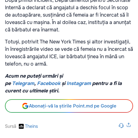
După primul incident, Departamentul pentru Securitate
Internă a declarat că angajatul a deschis focul în scop
de autoapărare, susținând că femeia ar fi încercat să îl
lovească cu mașina. În al doilea caz, instituția a anunțat
că bărbatul era înarmat.
Totuși, potrivit The New York Times și altor investigații,
în înregistrările video se vede că femeia nu a încercat să
lovească angajatul ICE, iar bărbatul ținea în mână un
telefon, nu o armă.
Acum ne puteți urmări și
pe
Telegram
,
Facebook
și
Instagram
pentru a fi la
curent cu ultimele știri.
Abonați-vă la știrile Point.md pe Google
Sursă
Theins